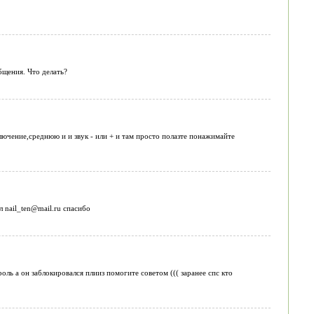
бщения. Что делать?
ючение,среднюю и и звук - или + и там просто полазте понажимайте
 nail_ten@mail.ru спасибо
оль а он заблокировался плииз помогите советом ((( заранее спс кто