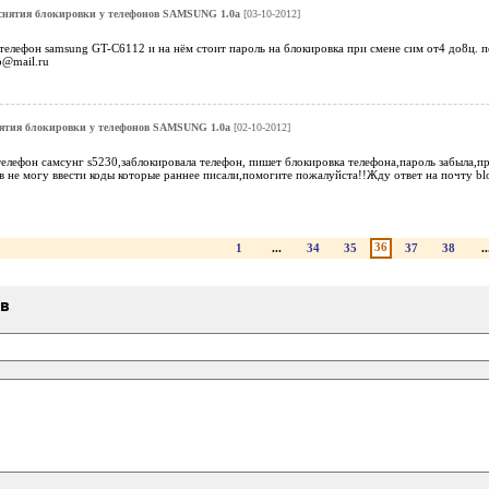
снятия блокировки у телефонов SAMSUNG 1.0a
[03-10-2012]
телефон samsung GT-C6112 и на нём стоит пароль на блокировка при смене сим от4 до8ц. п
p@mail.ru
ятия блокировки у телефонов SAMSUNG 1.0a
[02-10-2012]
телефон самсунг s5230,заблокировала телефон, пишет блокировка телефона,пароль забыла,
ов не могу ввести коды которые раннее писали,помогите пожалуйста!!Жду ответ на почту b
36
1
...
34
35
37
38
..
ыв