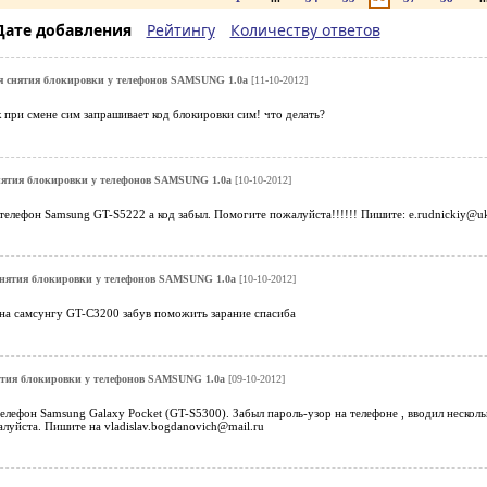
Дате добавления
Рейтингу
Количеству ответов
я снятия блокировки у телефонов SAMSUNG 1.0a
[11-10-2012]
 при смене сим запрашивает код блокировки сим! что делать?
нятия блокировки у телефонов SAMSUNG 1.0a
[10-10-2012]
телефон Samsung GT-S5222 а код забыл. Помогите пожалуйста!!!!!! Пишите: e.rudnickiy@uk
снятия блокировки у телефонов SAMSUNG 1.0a
[10-10-2012]
 на самсунгу GT-C3200 забув поможить зарание спасиба
ятия блокировки у телефонов SAMSUNG 1.0a
[09-10-2012]
елефон Samsung Galaxy Pocket (GT-S5300). Забыл пароль-узор на телефоне , вводил нескольк
луйста. Пишите на vladislav.bogdanovich@mail.ru