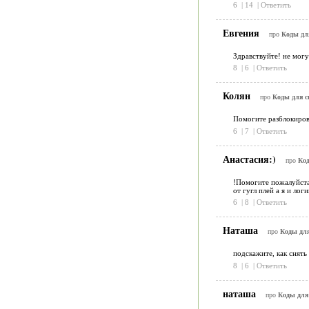
6
|
14
|
Ответить
Евгения
про
Коды дл
Здравствуйте! не могу
8
|
6
|
Ответить
Колян
про
Коды для с
Помогите разблокиров
6
|
7
|
Ответить
Анастасия:)
про
Код
!Помогите пожалуйста 
от гугл плей а я и ло
6
|
8
|
Ответить
Наташа
про
Коды для
подскажите, как снят
8
|
6
|
Ответить
наташа
про
Коды для