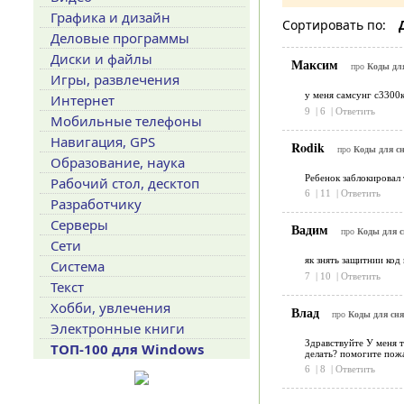
Графика и дизайн
Сортировать по:
Деловые программы
Диски и файлы
Максим
про
Коды дл
Игры, развлечения
у меня самсунг с3300к
Интернет
9
|
6
|
Ответить
Мобильные телефоны
Навигация, GPS
Rodik
про
Коды для с
Образование, наука
Ребенок заблокировал 
Рабочий стол, десктоп
6
|
11
|
Ответить
Разработчику
Серверы
Вадим
про
Коды для 
Сети
як знять защитнии код
Система
7
|
10
|
Ответить
Текст
Хобби, увлечения
Влад
про
Коды для сн
Электронные книги
Здравствуйте У меня т
ТОП-100 для Windows
делать? помогите пожа
6
|
8
|
Ответить