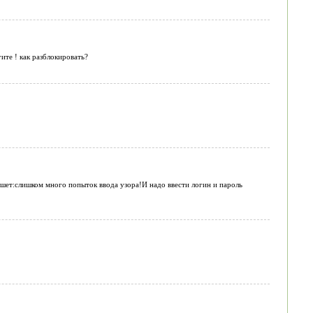
ите ! как разблокировать?
шет:слишком много попыток ввода узора!И надо ввести логин и пароль