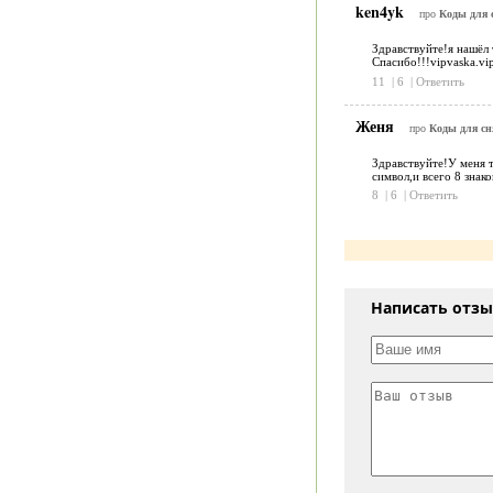
ken4yk
про
Коды для 
Здравствуйте!я нашёл 
Спасибо!!!vipvaska.vi
11
|
6
|
Ответить
Женя
про
Коды для сн
Здравствуйте!У меня 
символ,и всего 8 знак
8
|
6
|
Ответить
Написать отз