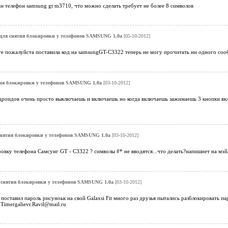
н телефон samsung gt m3710, что можно сделать требует не более 8 символов
для снятия блокировки у телефонов SAMSUNG 1.0a
[05-10-2012]
те пожалуйста поставила код на samsungGT-C3322 теперь не могу прочитать ни одного соо
ия блокировки у телефонов SAMSUNG 1.0a
[03-10-2012]
дроидов очень просто выключаешь и включаешь но когда включаешь зажимаешь 3 кнопки вкл
снятия блокировки у телефонов SAMSUNG 1.0a
[03-10-2012]
овку телефона Самсунг GT - C3322 ? символы #* не вводятся...что делать?напишиет на мэйл
 снятия блокировки у телефонов SAMSUNG 1.0a
[03-10-2012]
поставил пароль рисуноьк на свой Galaxsi Fit много раз друзья пытались разблокировать пар
imergalievr.Ravil@mail.ru