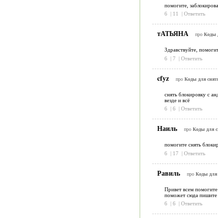
помогите, заблокирова
6
|
11
|
Ответить
тАТЬЯНА
про
Коды 
Здравствуйте, помоги
6
|
7
|
Ответить
cfyz
про
Коды для снят
снять блокировку с ан
везде и всё
6
|
6
|
Ответить
Наиль
про
Коды для 
помогите снять блокир
6
|
17
|
Ответить
Равиль
про
Коды для
Привет всем помогите 
поможет сюда пишите T
6
|
6
|
Ответить