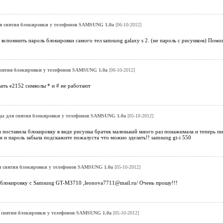
я снятия блокировки у телефонов SAMSUNG 1.0a
[06-10-2012]
 вспомнить пароль блокировки самого тел samsung galaxy s 2. (не пароль с рисунком) Помог
нятия блокировки у телефонов SAMSUNG 1.0a
[06-10-2012]
ать е2152 символы * и # не работают
ы для снятия блокировки у телефонов SAMSUNG 1.0a
[05-10-2012]
поставила блокировку в виде рисунка братик маленький много раз понажимала и теперь пи
гин и пароль забыла подскажите пожалуста что можно зделать!! samsung gt-i 550
 снятия блокировки у телефонов SAMSUNG 1.0a
[05-10-2012]
ь блокировку с Samsung GT-M3710 ,leonova7711@mail.ru/ Очень прошу!!!
 снятия блокировки у телефонов SAMSUNG 1.0a
[05-10-2012]