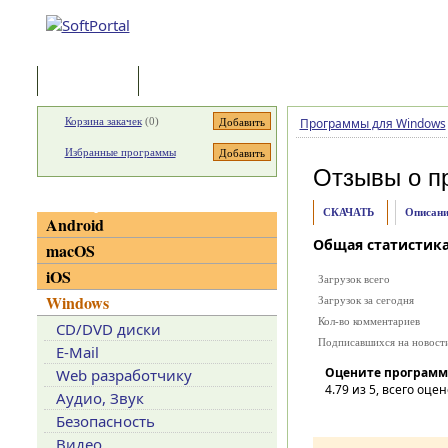
Программы
Статьи
Корзина закачек
(
0
)
Программы для Windows
Избранные программы
Отзывы о п
Категории
СКАЧАТЬ
Описани
Android
Общая статистик
macOS
iOS
Загрузок всего
Windows
Загрузок за сегодня
Кол-во комментариев
CD/DVD диски
Подписавшихся на новост
E-Mail
Оцените программ
Web разработчику
4.79
из 5, всего оцен
Аудио, Звук
Безопасность
Видео