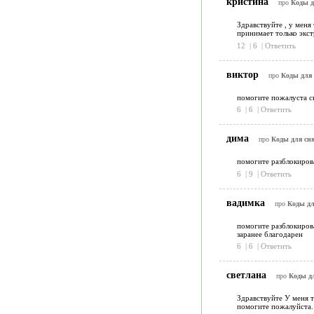
кристина
про
Коды д
Здравствуйте , у меня
принимает только экст
12
|
6
|
Ответить
виктор
про
Коды для 
помогите пожалуста сн
6
|
6
|
Ответить
дима
про
Коды для сн
помогите разблокирова
6
|
9
|
Ответить
вадимка
про
Коды дл
помогите разблокирова
заранее благодарен
6
|
6
|
Ответить
светлана
про
Коды д
Здравствуйте У меня т
помогите пожалуйста.