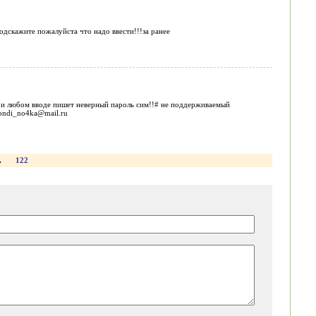
одскажите пожалуйста что надо ввести!!!за ранее
при любом вводе пишет неверный пароль сим!!# не поддерживаемый
londi_no4ka@mail.ru
.
122