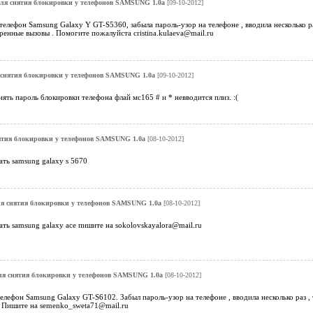
ля снятия блокировки у телефонов SAMSUNG 1.0a
[09-10-2012]
 телефон Samsung Galaxy Y GT-S5360, забыла пароль-узор на телефоне , вводила несколько ра
ренные вызовы . Помогите пожалуйста cristina.kulaeva@mail.ru
снятия блокировки у телефонов SAMSUNG 1.0a
[09-10-2012]
ять пароль блокировки телефона флай мс165 # и * невводится плиз. :(
ятия блокировки у телефонов SAMSUNG 1.0a
[08-10-2012]
ть samsung galaxy s 5670
я снятия блокировки у телефонов SAMSUNG 1.0a
[08-10-2012]
ть samsung galaxy ace пишите на sokolovskayalora@mail.ru
ля снятия блокировки у телефонов SAMSUNG 1.0a
[08-10-2012]
елефон Samsung Galaxy GT-S6102. Забыл пароль-узор на телефоне , вводила несколько раз , 
 Пишите на semenko_sweta71@mail.ru