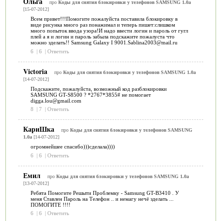
Ольга
про
Коды для снятия блокировки у телефонов SAMSUNG 1.0a
[15-07-2012]
Всем привет!!!Помогите пожалуйста поставила блокировку в
виде рисунка много раз понажимал и теперь пишет:слишком
много попыток ввода узора!И надо ввести логин и пароль от гугл
плей а я и логин и пароль забыла подскажите пожалуста что
можно зделать!! Samsung Galaxy I 9001.Sablina2003@mail.ru
6
|
6
|
Ответить
Victoria
про
Коды для снятия блокировки у телефонов SAMSUNG 1.0a
[14-07-2012]
Подскажите, пожалуйста, возможный код разблокировки
SAMSUNG GT-S8500 ? *2767*3855# не помогает
digga.lou@gmail.com
8
|
7
|
Ответить
КариШка
про
Коды для снятия блокировки у телефонов SAMSUNG
1.0a
[14-07-2012]
огромнейшее спасибо)))сделала))))
6
|
6
|
Ответить
Емил
про
Коды для снятия блокировки у телефонов SAMSUNG 1.0a
[13-07-2012]
Ребята Помогите Решыти Проблемку - Samsung GT-B3410 . У
меня Ставлен Пароль на Телефон .. и немагу нечё зделать ...
ПОМОГИТЕ !!!!
6
|
6
|
Ответить