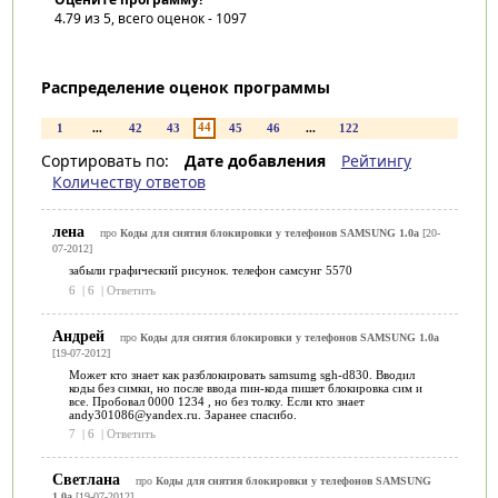
4.79
из 5, всего оценок -
1097
Распределение оценок программы
44
1
...
42
43
45
46
...
122
Сортировать по:
Дате добавления
Рейтингу
Количеству ответов
лена
про
Коды для снятия блокировки у телефонов SAMSUNG 1.0a
[20-
07-2012]
забыли графический рисунок. телефон самсунг 5570
6
|
6
|
Ответить
Андрей
про
Коды для снятия блокировки у телефонов SAMSUNG 1.0a
[19-07-2012]
Может кто знает как разблокировать samsumg sgh-d830. Вводил
коды без симки, но после ввода пин-кода пишет блокировка сим и
все. Пробовал 0000 1234 , но без толку. Если кто знает
andy301086@yandex.ru. Заранее спасибо.
7
|
6
|
Ответить
Светлана
про
Коды для снятия блокировки у телефонов SAMSUNG
1.0a
[19-07-2012]