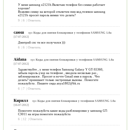
У меня samsung e2121b.Включаю телефон без симки работает
хорошо!
Всавляю симку на которой отключен пин-код,телевон samsung
e2121b просит пароль вимки что делать?
9
|
6
|
Ответить
саюш
про
Коды для снятия блокировки у телефонов SAMSUNG 1.0a
[17-07-2012]
Дмитрий спс ти все получился )))
6
|
6
|
Ответить
Aidana
про
Коды для снятия блокировки у телефонов SAMSUNG 1.0a
[17-07-2012]
Здравствуйте , у меня телефон Samsung Galaxy Y GT-S5360,
забыла пароль-узор на телефоне , вводила несколько раз ,
заблокировался . Просит в почте Gmail имя и пароль . Что
делать? принимает только экстренные вызовы . Помогите
пожалуйста . Пишите сюда anya1802@bk.ru
6
|
7
|
Ответить
Кирилл
про
Коды для снятия блокировки у телефонов SAMSUNG 1.0a
[16-07-2012]
Помогите пожалуйста какие коды разблокировки у samsung GT-
C3011 на игры помогите пожалуйста
6
|
12
|
Ответить