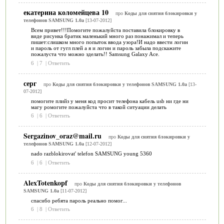
екатерина коломейцева 10
про
Коды для снятия блокировки у
телефонов SAMSUNG 1.0a
[13-07-2012]
Всем привет!!!Помогите пожалуйста поставила блокировку в
виде рисунка братик маленький много раз понажимал и теперь
пишет:слишком много попыток ввода узора!И надо ввести логин
и пароль от гугл плей а я и логин и пароль забыла подскажите
пожалуста что можно зделать!! Samsung Galaxy Ace.
6
|
7
|
Ответить
серг
про
Коды для снятия блокировки у телефонов SAMSUNG 1.0a
[13-
07-2012]
помогите плийз у меня код просит телефона кабель usb ни где ни
магу ромогите пожалуйста что в такой ситуации делать
6
|
6
|
Ответить
Sergazinov_oraz@mail.ru
про
Коды для снятия блокировки у
телефонов SAMSUNG 1.0a
[12-07-2012]
nado razblokirovat' telefon SAMSUNG young 5360
6
|
6
|
Ответить
AlexTotenkopf
про
Коды для снятия блокировки у телефонов
SAMSUNG 1.0a
[11-07-2012]
спасибо ребята пароль реально помог...
6
|
8
|
Ответить