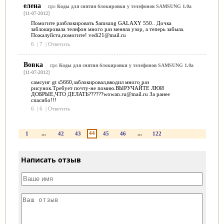
елена
про
Коды для снятия блокировки у телефонов SAMSUNG 1.0a
[11-07-2012]
Помогите разблокировать Samsung GALAXY 550.. Дочка
заблокировала телефон много раз меняла узор, а теперь забыла.
Пожалуйста,помогите! vedi21@mail.ru
6
|
7
|
Ответить
Вовка
про
Коды для снятия блокировки у телефонов SAMSUNG 1.0a
[11-07-2012]
самсунг gt s5660,заблокировал,вводил много раз
рисунок.Требует почту-не помню.ВЫРУЧАЙТЕ ЛЮИ
ДОБРЫЕ,ЧТО ДЕЛАТЬ??????wowan.ru@mail.ru За ранее
спасибо!!!
6
|
6
|
Ответить
44
1
...
42
43
45
46
...
122
Написать отзыв