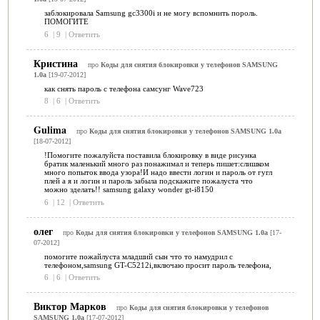
заблокировала Samsung gc3300i и не могу вспомнить пороль.
ПОМОГИТЕ
6
|
9
|
Ответить
Кристина
про
Коды для снятия блокировки у телефонов SAMSUNG
1.0a
[19-07-2012]
как снять пароль с телефона самсунг Wave723
8
|
6
|
Ответить
Gulima
про
Коды для снятия блокировки у телефонов SAMSUNG 1.0a
[18-07-2012]
!Помогите пожалуйста поставила блокировку в виде рисунка
братик маленький много раз понажимал и теперь пишет:слишком
много попыток ввода узора!И надо ввести логин и пароль от гугл
плей а я и логин и пароль забыла подскажите пожалуста что
можно зделать!! samsung galaxy wonder gt-i8150
6
|
12
|
Ответить
олег
про
Коды для снятия блокировки у телефонов SAMSUNG 1.0a
[17-
07-2012]
помогите пожайлуста младший сын что то намудрил с
телефоном,samsung GT-C5212i,включаю просит пароль телефона,
6
|
6
|
Ответить
Виктор Марков
про
Коды для снятия блокировки у телефонов
SAMSUNG 1.0a
[17-07-2012]