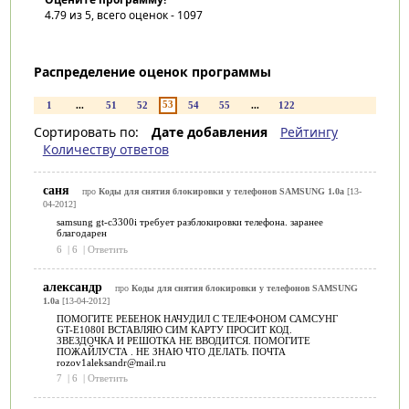
4.79
из 5, всего оценок -
1097
Распределение оценок программы
53
1
...
51
52
54
55
...
122
Сортировать по:
Дате добавления
Рейтингу
Количеству ответов
саня
про
Коды для снятия блокировки у телефонов SAMSUNG 1.0a
[13-
04-2012]
samsung gt-c3300i требует разблокировки телефона. заранее
благодарен
6
|
6
|
Ответить
александр
про
Коды для снятия блокировки у телефонов SAMSUNG
1.0a
[13-04-2012]
ПОМОГИТЕ РЕБЕНОК НАЧУДИЛ С ТЕЛЕФОНОМ САМСУНГ
GT-E1080I ВСТАВЛЯЮ СИМ КАРТУ ПРОСИТ КОД.
ЗВЕЗДОЧКА И РЕШОТКА НЕ ВВОДИТСЯ. ПОМОГИТЕ
ПОЖАЙЛУСТА . НЕ ЗНАЮ ЧТО ДЕЛАТЬ. ПОЧТА
rozov1aleksandr@mail.ru
7
|
6
|
Ответить