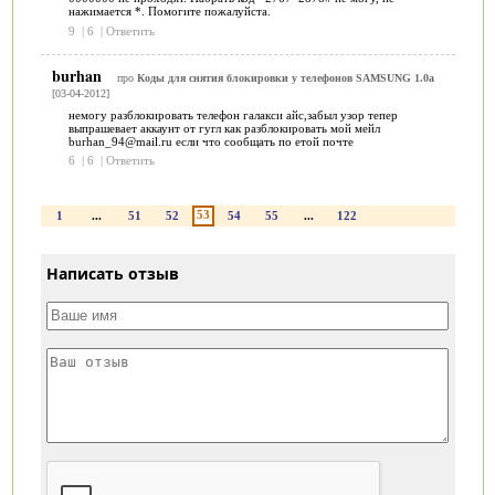
нажимается *. Помогите пожалуйста.
9
|
6
|
Ответить
burhan
про
Коды для снятия блокировки у телефонов SAMSUNG 1.0a
[03-04-2012]
немогу разблокировать телефон галакси айс,забыл узор тепер
выпрашевает аккаунт от гугл как разблокировать мой мейл
burhan_94@mail.ru если что сообщать по етой почте
6
|
6
|
Ответить
53
1
...
51
52
54
55
...
122
Написать отзыв