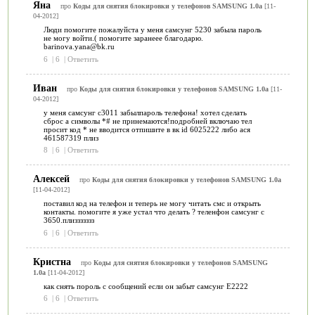
Яна
про
Коды для снятия блокировки у телефонов SAMSUNG 1.0a
[11-
04-2012]
Люди помогите пожалуйста у меня самсунг 5230 забыла пароль
не могу войти.( помогите заранеее благодарю.
barinova.yana@bk.ru
6
|
6
|
Ответить
Иван
про
Коды для снятия блокировки у телефонов SAMSUNG 1.0a
[11-
04-2012]
у меня самсунг с3011 забылпароль телефона! хотел сделать
сброс а символы *# не принемаются!подробней включаю тел
просит код * не вводится отпишите в вк id 6025222 либо ася
461587319 плиз
8
|
6
|
Ответить
Алексей
про
Коды для снятия блокировки у телефонов SAMSUNG 1.0a
[11-04-2012]
поставил код на телефон и теперь не могу читать cмс и открыть
контакты. помогите я уже устал что делать ? теленфон самсунг с
3650.плиззззззз
6
|
6
|
Ответить
Кристна
про
Коды для снятия блокировки у телефонов SAMSUNG
1.0a
[11-04-2012]
как снять пороль с сообщений если он забыт самсунг Е2222
6
|
6
|
Ответить