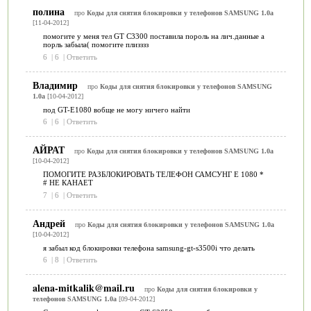
полина
про
Коды для снятия блокировки у телефонов SAMSUNG 1.0a
[11-04-2012]
помогите у меня тел GT C3300 поставила пороль на лич.данные а
порль забыла( помогите плизззз
6
|
6
|
Ответить
Владимир
про
Коды для снятия блокировки у телефонов SAMSUNG
1.0a
[10-04-2012]
под GT-E1080 вобще не могу ничего найти
6
|
6
|
Ответить
АЙРАТ
про
Коды для снятия блокировки у телефонов SAMSUNG 1.0a
[10-04-2012]
ПОМОГИТЕ РАЗБЛОКИРОВАТЬ ТЕЛЕФОН САМСУНГ Е 1080 *
# НЕ КАНАЕТ
7
|
6
|
Ответить
Андрей
про
Коды для снятия блокировки у телефонов SAMSUNG 1.0a
[10-04-2012]
я забыл код блокировки телефона samsung-gt-s3500i что делать
6
|
8
|
Ответить
alena-mitkalik@mail.ru
про
Коды для снятия блокировки у
телефонов SAMSUNG 1.0a
[09-04-2012]