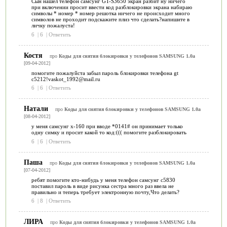
Сын нашел телефон самсунг GT-S3650 экран разбит ну ничего
при включении просит ввести код разблокировки экрана набираю
символы * номер * номер решотка ничего не происходит много
символов не проходит подскажите плиз что сделать?напишите в
личку пожалуста!
6
|
6
|
Ответить
Костя
про
Коды для снятия блокировки у телефонов SAMSUNG 1.0a
[09-04-2012]
помогите пожалуйста забыл пароль блокировки телефона gt
c5212!vaskot_1992@mail.ru
6
|
6
|
Ответить
Натали
про
Коды для снятия блокировки у телефонов SAMSUNG 1.0a
[08-04-2012]
у меня самсунг х-160 при вводе *0141# он принимает только
одну симку и просит какой то код:((( помогите разблокировать
6
|
6
|
Ответить
Паша
про
Коды для снятия блокировки у телефонов SAMSUNG 1.0a
[07-04-2012]
ребят помогите кто-нибудь у меня телефон самсунг с5830
поставил пароль в виде рисунка сестра много раз ввела не
правильно и теперь требует электронную почту,Что делать?
6
|
8
|
Ответить
ЛИРА
про
Коды для снятия блокировки у телефонов SAMSUNG 1.0a