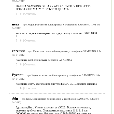
[06-04-2012]
НАШЛА SAMSUNG GELAXY ACE GT S5830 У НЕГО ЕСТЬ
ПОРОЛ Я НЕ МАГУ СНЯТЬ ЧТО ДЕЛАТЬ
6
|
9
|
Ответить
петя
про
Коды для снятия блокировки у телефонов SAMSUNG 1.0a
[05-
04-2012]
как снять пороль сим-карты под одну симку с самсунг GT-E 1080
I
8
|
6
|
Ответить
евгений
про
Коды для снятия блокировки у телефонов SAMSUNG 1.0a
[05-04-2012]
помогите разблокировать телефон GT-C3300i
6
|
6
|
Ответить
Руслан
про
Коды для снятия блокировки у телефонов SAMSUNG 1.0a
[04-04-2012]
помогите снять код блокировки телефона C-3010,заранее спасибо
6
|
6
|
Ответить
Аби
про
Коды для снятия блокировки у телефонов SAMSUNG 1.0a
[04-
04-2012]
Здравствуйте.. У меня самсунг gt-c3322. Выключил телефон,
включил требует код. Стандартные коды типа 1111111 или
0000000 не проходят. Набрать код *2767*2878# не могу, не