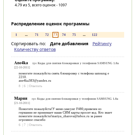
4.79
из 5, всего оценок -
1097
Распределение оценок программы
73
1
...
71
72
74
75
...
122
Сортировать по:
Дате добавления
Рейтингу
Количеству ответов
Ane4ka
про
Коды для снятия блокировки у телефонов SAMSUNG 1.0a
[22-10-2011]
помогите пожалуйста снять блокировку с телефона samsung e
2210.
ane4ka383@yandex.ru
8
|
6
|
Ответить
Мария
про
Коды для снятия блокировки у телефонов SAMSUNG 1.0a
[21-10-2011]
Помогите пожалуйста!У меня самсунг F480,привезен из
германии не принимает наши СИМ карты просит код. Кто знает
помогите пожалуйста!mariya_zharova@inbox.ru за ранее
огромное спасибо
6
|
7
|
Ответить