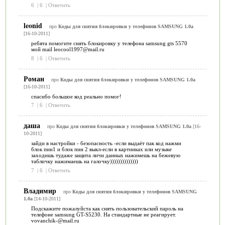
6
|
6
|
Ответить
leonid
про
Коды для снятия блокировки у телефонов SAMSUNG 1.0a
[16-10-2011]
ребята помогите снять блокировку у телефона samsung gts 5570
мой mail leocool1997@mail.ru
8
|
6
|
Ответить
Роман
про
Коды для снятия блокировки у телефонов SAMSUNG 1.0a
[16-10-2011]
спасибо большое код реально помог!
7
|
6
|
Ответить
даша
про
Коды для снятия блокировки у телефонов SAMSUNG 1.0a
[16-
10-2011]
зайди в настройки - безопасность -если выдаёт пак код нажми
блок пин1 и блок пин 2 выкл-если в картинках или музыке
заходишь тудаже защита личн данных нажимешь на бежевую
табличку нажимаешь на галочку))))))))))))))
7
|
6
|
Ответить
Владимир
про
Коды для снятия блокировки у телефонов SAMSUNG
1.0a
[14-10-2011]
Подскажите пожалуйста как снять пользовательский пароль на
телефоне samsung GT-S5230. На стандартные не реагирует.
vovanchik-@mail.ru