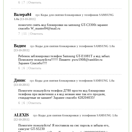
6
|
7
|
Ответить
Валера84
про
Коды для снятия блокировки у телефонов SAMSUNG
1.0a
[13-10-2011]
помогите снять код блокировки на samsung GT-C3300i заранее
спасибо W_master84@mail.ru
7
|
11
|
Ответить
Вадим
про
Коды для снятия блокировки у телефонов SAMSUNG 1.0a
[13-10-2011]
Ребенок заблокировал телефон Samsung GT-E1081T а код забыл.
Поможите пожалуйста!!!!!! Пишите: pww1908@rambler.ru
Заранее Спасибо!!!!
6
|
6
|
Ответить
Динис
про
Коды для снятия блокировки у телефонов SAMSUNG 1.0a
[13-10-2011]
Помогите пожалуйста телефон Д780 прости код блокировки
телефона при включении а я код незнаю мне так его продали,
стандартные не канают! Заранее спасибо 428204035!
6
|
6
|
Ответить
ALEXIS
про
Коды для снятия блокировки у телефонов SAMSUNG 1.0a
[12-10-2011]
Помогите пожалуйста! Я поставила на смс пароль и забыла его,
самсунг GT-S5230