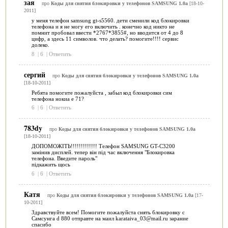
зая
про
Коды для снятия блокировки у телефонов SAMSUNG 1.0a
[18-10-
2011]
у меня телефон samsung gt-s5560. дети сменили код блокировки
телефона и я не могу его включить . конечно код никто не
помнит пробовал ввести *2767*3855#, но вводится от 4 до 8
цифр, а здесь 11 символов. что делать? помогите!!!! сервис
долеко.
8
|
6
|
Ответить
сергий
про
Коды для снятия блокировки у телефонов SAMSUNG 1.0a
[18-10-2011]
Ребята помогите пожалуйста , забыл код блокировки сим
телефона нокиа е 71?
6
|
6
|
Ответить
783dy
про
Коды для снятия блокировки у телефонов SAMSUNG 1.0a
[18-10-2011]
ДОПОМОЖІТЬ!!!!!!!!!!!!! Телефон SAMSUNG GT-C3200
замінив дисплей. тепер він під час включення "Блокировка
телефона. Введите пароль"
підкажить щось
6
|
6
|
Ответить
Катя
про
Коды для снятия блокировки у телефонов SAMSUNG 1.0a
[17-
10-2011]
Здравствуйте всем! Помогите пожалуйста снять блокировку с
Самсунга d 880 отправте на маил karataiva_03@mail.ru зарание
спасибо