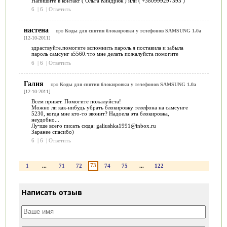
Напишите в контакт ( Ольга Киндрюк ) или ( +380999297393 )
6
|
6
|
Ответить
настена
про
Коды для снятия блокировки у телефонов SAMSUNG 1.0a
[12-10-2011]
здраствуйте.помогите вспомнить пароль.я поставила и забыла
пароль самсунг s5560.что мне делать пожалуйста помогите
6
|
6
|
Ответить
Галия
про
Коды для снятия блокировки у телефонов SAMSUNG 1.0a
[12-10-2011]
Всем привет. Помогите пожалуйста!
Можно ли как-нибудь убрать блокировку телефона на самсунге
5230, когда мне кто-то звонит? Надоела эта блокировка,
неудобно...
Лучше всего писать сюда: galiushka1991@inbox.ru
Заранее спасибо)
6
|
6
|
Ответить
73
1
...
71
72
74
75
...
122
Написать отзыв