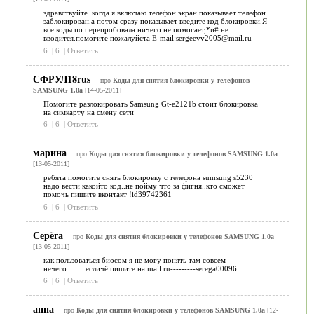
здравствуйте. когда я включаю телефон экран показывает телефон
заблокирован.а потом сразу показывает введите код блокировки.Я
все коды по перепробовала ничего не помогает,*и# не
вводится.помогите пожалуйста E-mail:sergeevv2005@mail.ru
6
|
6
|
Ответить
СФРУЛ18rus
про
Коды для снятия блокировки у телефонов
SAMSUNG 1.0a
[14-05-2011]
Помогите разлокировать Samsung Gt-e2121b стоит блокировка
на симкарту на смену сети
6
|
6
|
Ответить
марина
про
Коды для снятия блокировки у телефонов SAMSUNG 1.0a
[13-05-2011]
ребята помогите снять блокировку с телефона sumsung s5230
надо вести какойто код..не пойму что за фигня..кто сможет
помочь пишите вконтакт !id39742361
6
|
6
|
Ответить
Серёга
про
Коды для снятия блокировки у телефонов SAMSUNG 1.0a
[13-05-2011]
как пользоваться биосом я не могу понять там совсем
нечего.........есличё пишите на mail.ru---------serega00096
6
|
6
|
Ответить
анна
про
Коды для снятия блокировки у телефонов SAMSUNG 1.0a
[12-