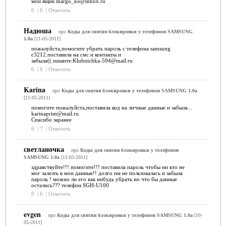
мой ящик margo_ko@inbox.ru
6
|
6
|
Ответить
Надюша
про
Коды для снятия блокировки у телефонов SAMSUNG
1.0a
[11-05-2011]
пожалуйста,помогите убрать пароль с телефона samsung
c3212.поставила на смс и контакты и
забыла((.пишите:Klubnichka-594@mail.ru
6
|
6
|
Ответить
Karina
про
Коды для снятия блокировки у телефонов SAMSUNG 1.0a
[11-05-2011]
помогите пожалуйста,поставила код на личные данные и забыла...
karinaprim@mail.ru
Спасибо заранее
6
|
7
|
Ответить
светланочка
про
Коды для снятия блокировки у телефонов
SAMSUNG 1.0a
[11-05-2011]
здравствуйте!!! помогите!!! поставила пароль чтобы ни кто не
мог залезть в мои данные!! долго им не пользовалась и забыла
пароль ! можно ли его как нибудь убрать но что бы данные
остались??? телефон SGH-U100
8
|
6
|
Ответить
evgen
про
Коды для снятия блокировки у телефонов SAMSUNG 1.0a
[10-
05-2011]