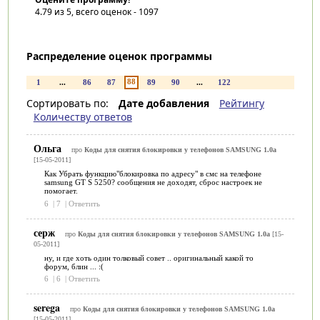
4.79
из 5, всего оценок -
1097
Распределение оценок программы
88
1
...
86
87
89
90
...
122
Сортировать по:
Дате добавления
Рейтингу
Количеству ответов
Ольга
про
Коды для снятия блокировки у телефонов SAMSUNG 1.0a
[15-05-2011]
Как Убрать функцию"блокировка по адресу" в смс на телефоне
samsung GT S 5250? сообщения не доходят, сброс настроек не
помогает.
6
|
7
|
Ответить
серж
про
Коды для снятия блокировки у телефонов SAMSUNG 1.0a
[15-
05-2011]
ну, и где хоть один толковый совет .. оригинальный какой то
форум, блин ... :(
6
|
6
|
Ответить
serega
про
Коды для снятия блокировки у телефонов SAMSUNG 1.0a
[15-05-2011]