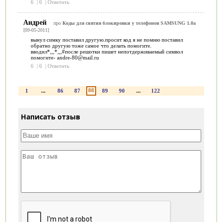
6
|
6
|
Ответить
Андрей
про
Коды для снятия блокировки у телефонов SAMSUNG 1.0a
[09-05-2011]
вынул симку поставил другую.просит код я не помню поставил
обратно другую тоже самое что делать помогите.
вводил*,,,*,,,#после решотки пишет непотдерживаемый символ
помогите- andre-80@mail.ru
6
|
6
|
Ответить
88
1
...
86
87
89
90
...
122
Написать отзыв