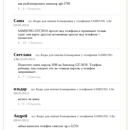
как разблокировать samsung sgh-l700
6
|
6
|
Ответить
Саша
про
Коды для снятия блокировки у телефонов SAMSUNG 1.0a
[10-05-2011]
SAMSUNG GTC3010 просит код телефона.и принимает только
одну сим карту другую вставляешь просит код телефона =
(помогите
6
|
10
|
Ответить
Светлана
про
Коды для снятия блокировки у телефонов SAMSUNG
1.0a
[10-05-2011]
Помогите снять пароль SIM на Samsung GT-3650. Телефон
ребенка, она говорит что не ставила пароля, а телефон
запрашивает .
8
|
7
|
Ответить
ильдар
про
Коды для снятия блокировки у телефонов SAMSUNG 1.0a
[09-05-2011]
нечего не вижу
6
|
6
|
Ответить
Андрей
про
Коды для снятия блокировки у телефонов SAMSUNG 1.0a
[09-05-2011]
забыл написать телефон самсунг sg-s 5233t