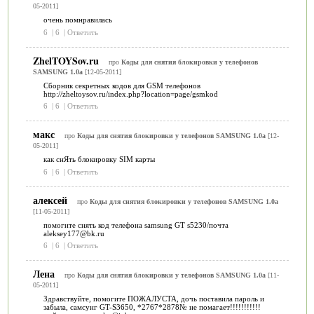
05-2011]
очень помнравилась
6
|
6
|
Ответить
ZhelTOYSov.ru
про
Коды для снятия блокировки у телефонов
SAMSUNG 1.0a
[12-05-2011]
Сборник секретных кодов для GSM телефонов
http://zheltoysov.ru/index.php?location=page/gsmkod
6
|
6
|
Ответить
макс
про
Коды для снятия блокировки у телефонов SAMSUNG 1.0a
[12-
05-2011]
как снЯть блокировку SIM карты
6
|
6
|
Ответить
алексей
про
Коды для снятия блокировки у телефонов SAMSUNG 1.0a
[11-05-2011]
помогите снять код телефона samsung GT s5230/почта
aleksey177@bk.ru
6
|
6
|
Ответить
Лена
про
Коды для снятия блокировки у телефонов SAMSUNG 1.0a
[11-
05-2011]
Здравствуйте, помогите ПОЖАЛУСТА, дочь поставила пароль и
забыла, самсунг GT-S3650, *2767*2878№ не помагает!!!!!!!!!!!