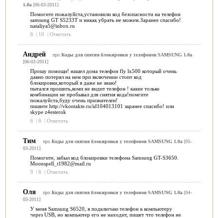
1.0a
[06-03-2011]
Помогите пожалуйста,установили код безопасности на телефон
samsung GT S5233T и никак убрать не можем.Заранее спасибо!
nataliya5@inbox.ru
6
|
10
|
Ответить
Андрей
про
Коды для снятия блокировки у телефонов SAMSUNG 1.0a
[06-03-2011]
Прошу помощи! нашел дома телефон fly lx500 который очень
давно потерял на нем при включении стоит код
блокировки,который я даже не знаю!
пытался прошить,комп не видит телефон ! какие только
комбинации не пробывал для снятия кода!помгите
пожалуйста,буду очень признателен!
пишите http://vkontakte.ru/id104013101 заранее спасибо! или
skype z4esterok
6
|
6
|
Ответить
Тим
про
Коды для снятия блокировки у телефонов SAMSUNG 1.0a
[05-
03-2011]
Помогите, забыл код блокировки телефона Samsung GT-S3650.
Moonspell_t1982@mail.ru
9
|
6
|
Ответить
Оля
про
Коды для снятия блокировки у телефонов SAMSUNG 1.0a
[04-
03-2011]
У меня Samsung S6520, я подключаю телефон к компьютеру
через USB, но компьютер его не находит, пишет что телефон не