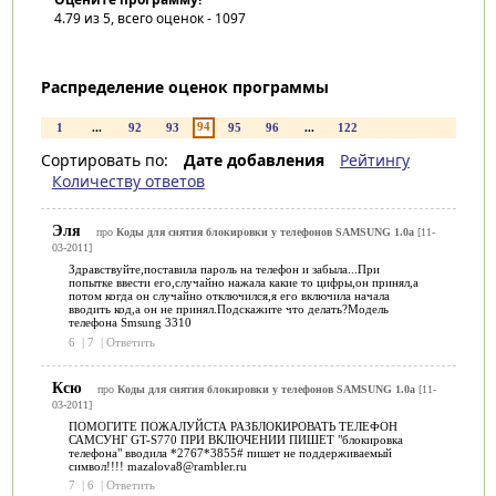
4.79
из 5, всего оценок -
1097
Распределение оценок программы
94
1
...
92
93
95
96
...
122
Сортировать по:
Дате добавления
Рейтингу
Количеству ответов
Эля
про
Коды для снятия блокировки у телефонов SAMSUNG 1.0a
[11-
03-2011]
Здравствуйте,поставила пароль на телефон и забыла...При
попытке ввести его,случайно нажала какие то цифры,он принял,а
потом когда он случайно отключился,я его включила начала
вводить код,а он не принял.Подскажите что делать?Модель
телефона Smsung 3310
6
|
7
|
Ответить
Ксю
про
Коды для снятия блокировки у телефонов SAMSUNG 1.0a
[11-
03-2011]
ПОМОГИТЕ ПОЖАЛУЙСТА РАЗБЛОКИРОВАТЬ ТЕЛЕФОН
САМСУНГ GT-S770 ПРИ ВКЛЮЧЕНИИ ПИШЕТ "блокировка
телефона" вводила *2767*3855# пишет не поддерживаемый
символ!!!! mazalova8@rambler.ru
7
|
6
|
Ответить