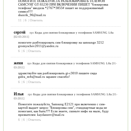
ПОМОГИТЕ ПОЖАЛУЙСТА РАЗБЛОКИРОВАТЬ ТЕЛЕФОН
САМСУНГ GT-S5230 ПРИ ВКЛЮЧЕНИИ ПИШЕТ "блокировка
телефона" вводила *2767*3855# пишет не поддерживаемый
символ!!!!
shaxrik_96@mail.ru
11
|
6
|
Ответить
сергей
про
Коды для снятия блокировки у телефонов SAMSUNG 1.0a
[02-03-2011]
помогите разбтокировать сим блокировку на samsunge 3212
gromyschev2011@yandex.ru
6
|
6
|
Ответить
женя
про
Коды для снятия блокировки у телефонов SAMSUNG 1.0a
[01-
03-2011]
здравствуйте как разблокировать gt-c3010 пишите сюда
gidra_m4s@mail.ru заранее спасибо!
6
|
6
|
Ответить
Илья
про
Коды для снятия блокировки у телефонов SAMSUNG 1.0a
[01-
03-2011]
Помогите пожалуйста, Samsung E2121 при включении с сим-
картой выдает запрос "Блокировка сим", станднартные коды не
помогают, как быть??? Если знаете, скиньте инфо на мыло, буду
признателен: kaydaneev@mail.ru
6
|
6
|
Ответить