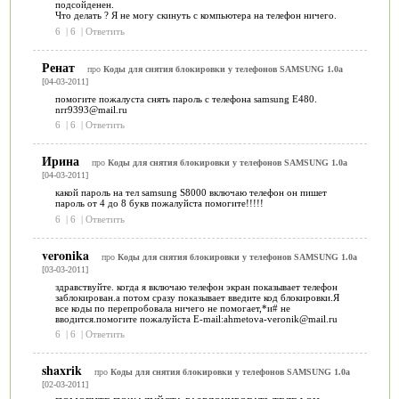
подсойденен.
Что делать ? Я не могу скинуть с компьютера на телефон ничего.
6
|
6
|
Ответить
Ренат
про
Коды для снятия блокировки у телефонов SAMSUNG 1.0a
[04-03-2011]
помогите пожалуста снять пароль с телефона samsung E480.
nrr9393@mail.ru
6
|
6
|
Ответить
Ирина
про
Коды для снятия блокировки у телефонов SAMSUNG 1.0a
[04-03-2011]
какой пароль на тел samsung S8000 включаю телефон он пишет
пароль от 4 до 8 букв пожалуйста помогите!!!!!
6
|
6
|
Ответить
veronika
про
Коды для снятия блокировки у телефонов SAMSUNG 1.0a
[03-03-2011]
здравствуйте. когда я включаю телефон экран показывает телефон
заблокирован.а потом сразу показывает введите код блокировки.Я
все коды по перепробовала ничего не помогает,*и# не
вводится.помогите пожалуйста E-mail:ahmetova-veronik@mail.ru
6
|
6
|
Ответить
shaxrik
про
Коды для снятия блокировки у телефонов SAMSUNG 1.0a
[02-03-2011]