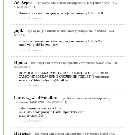
Ай-Херел
про
Коды для снятия блокировки у телефонов SAMSUNG
1.0a
[09-03-2011]
Помогите снять блокировку телефона Samsung GT-C3200
6
|
6
|
Ответить
yojik
про
Коды для снятия блокировки у телефонов SAMSUNG 1.0a
[07-
03-2011]
помогите пож-та снять блокировку на samsung GT-c5212i
email yojik_d@hotmail.com
6
|
6
|
Ответить
Ирина
про
Коды для снятия блокировки у телефонов SAMSUNG 1.0a
[07-03-2011]
ПОМОГИТЕ ПОЖАЛУЙСТА РАЗБЛОКИРОВАТЬ ТЕЛЕФОН
САМСУНГ Е2652W ПРИ ВКЛЮЧЕНИИ ПИШЕТ "блокировка
телефона" irina.Lobodina@mail.ru
6
|
6
|
Ответить
borusow_wlad@mail.ru
про
Коды для снятия блокировки у
телефонов SAMSUNG 1.0a
[07-03-2011]
ребята помогите пожалуйста
как снять блокировку с C3010 при включении
заранее спасибо!!!
6
|
7
|
Ответить
Наталья
про
Коды для снятия блокировки у телефонов SAMSUNG