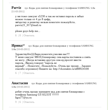
Parviz
про
Коды для снятия блокировки у телефонов SAMSUNG 1.0a
[11-03-2011]
у мя тоже самсунг s5230 и так же вставил пароль и забыл
можно только от 4 до 8 цифр,
звёздочку и решотку нельзя помогите пожалуйста..
parviz21_01"@mail.ru
please guys help me...
6
|
8
|
Ответить
Ирина)*
про
Коды для снятия блокировки у телефонов SAMSUNG
1.0a
[10-03-2011]
Здравствуйте)))Люди,помогите,умоляю вас!!!
У меня самсунг М610,блокировку сим-карты поставила а снять
не могу...(Когда вставляю другую сим-ку,просит ввести
пароль...Ввожу,говорит "пароль не
верный"....Помогите...Пожалуйста...Очень вас прошу....Заранее
спасибо огромное) Пишите на: http://vkontakte.ru/id88924100
6
|
7
|
Ответить
Анастасия
про
Коды для снятия блокировки у телефонов SAMSUNG
1.0a
[10-03-2011]
ребят очень прошу напишите код для снятия блокировки с
телефона Samsung GT-S5233T !!!!!!!
ligra77@ya.ru
9
|
6
|
Ответить