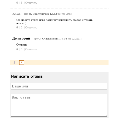
6
|
6
|
Ответить
илья
про
О, Счастливчик 1.4.1.0
[07-03-2007]
это просто супер игра помогает вспомнить старое и узнать
новое :)
6
|
6
|
Ответить
Дмитррий
про
О, Счастливчик 1.4.1.0
[08-02-2007]
Отлично!!!
6
|
6
|
Ответить
2
1
Написать отзыв