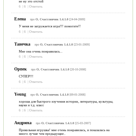
не ну это отстой
6
|
6
|
Ответить
Елена
про
О, Счастливчик 1.4.1.0
[24-04-2009]
У меня не загружается игра!!! помогите!!
6
|
6
|
Ответить
Танечка
про
О, Счастливчик 1.4.1.0
[23-01-2009]
Мне она очень понравилась...
6
|
6
|
Ответить
Орпек
про
О, Счастливчик 1.4.1.0
[20-10-2008]
СУПЕР!!!
6
|
6
|
Ответить
Young
про
О, Счастливчик 1.4.1.0
[09-01-2008]
хороша для быстрого изучения истории, литературы, культуры,
науки и т.д. класс
6
|
6
|
Ответить
Андрюха
про
О, Счастливчик 1.4.1.0
[25-03-2007]
Прикольная игрушка! мне очень понравилась, и показалась на
много лучше чем предыдущие..