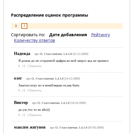
Распределение оценок программы
2
1
Сортировать по:
Дате добавления
Рейтингу
Количеству ответов
Надежда
про
О, Счастливчик 1.4.1.0
[15-12-2009]
Я дошла до не сгораемой цыфры на мой запрос код не пришол
6
|
6
|
Ответить
олег
про
О, Счастливчик 1.4.1.0
[14-12-2009]
Закачал игру но я ненаблюдаю ее,как быть
6
|
6
|
Ответить
Виктор
про
О, Счастливчик 1.4.1.0
[10-10-2009]
да уж,что то не айс(((
6
|
6
|
Ответить
максим жигунов
про
О, Счастливчик 1.4.1.0
[07-05-2009]