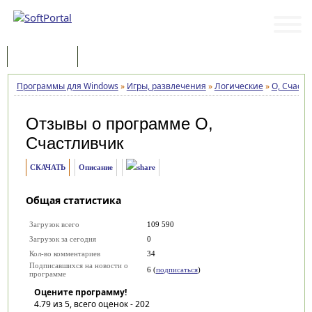
Программы
Статьи
Программы для Windows
»
Игры, развлечения
»
Логические
»
О, Счаст
Отзывы о программе
О,
Счастливчик
СКАЧАТЬ
Описание
Общая статистика
Загрузок всего
109 590
Загрузок за сегодня
0
Кол-во комментариев
34
Подписавшихся на новости о
6 (
подписаться
)
программе
Оцените программу!
4.79
из 5, всего оценок -
202