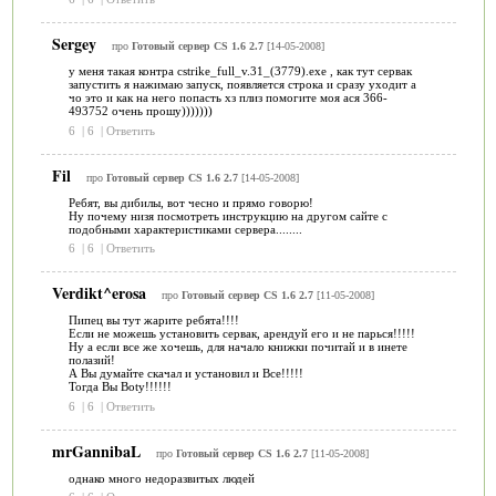
Sergey
про
Готовый сервер CS 1.6 2.7
[14-05-2008]
у меня такая контра cstrike_full_v.31_(3779).exe , как тут сервак
запустить я нажимаю запуск, появляется строка и сразу уходит а
чо это и как на него попасть хз плиз помогите моя ася 366-
493752 очень прошу)))))))
6
|
6
|
Ответить
Fil
про
Готовый сервер CS 1.6 2.7
[14-05-2008]
Ребят, вы дибилы, вот чесно и прямо говорю!
Ну почему низя посмотреть инструкцию на другом сайте с
подобными характеристиками сервера........
6
|
6
|
Ответить
Verdikt^erosa
про
Готовый сервер CS 1.6 2.7
[11-05-2008]
Пипец вы тут жарите ребята!!!!
Если не можешь установить сервак, арендуй его и не парься!!!!!
Ну а если все же хочешь, для начало книжки почитай и в инете
полазий!
А Вы думайте скачал и установил и Все!!!!!
Тогда Вы Boty!!!!!!
6
|
6
|
Ответить
mrGannibaL
про
Готовый сервер CS 1.6 2.7
[11-05-2008]
однако много недоразвитых людей