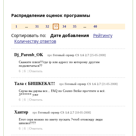
Распределение оценок программы
33
1
...
31
32
34
35
...
40
Сортировать по:
Дате добавления
Рейтингу
Количеству ответов
Dj_Parenb_OK
про
Готовый сервер CS 1.6 2.7
[25-05-2008]
Скажите плизз!!!где ip или адресс по которому другим
подключаться??
6
|
6
|
Ответить
Тала с БИШКЕКА!!!
про
Готовый сервер CS 1.6 2.7
[21-05-2008]
Сцука вы дауны все... FAQ по Couter-Strike прочтите и всё.
З****** уже
6
|
6
|
Ответить
Хантер
про
Готовый сервер CS 1.6 2.7
[18-05-2008]
Етот серв можно по инету пускать ?чтоб отовсюду люди
шпилил????
6
|
6
|
Ответить