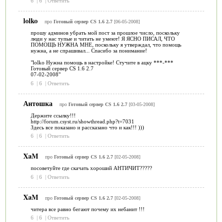
6
|
6
|
Ответить
lolko
про
Готовый сервер CS 1.6 2.7
[06-05-2008]
прошу админов убрать мой пост за прошлое число, поскольку
люди у нас тупые и читать не умеют! Я ЯСНО ПИСАЛ, ЧТО
ПОМОЩЬ НУЖНА МНЕ, поскольку я утверждал, что помощь
нужна, а не спрашивал... Спасибо за понимание!
"lolko Нужна помощь в настройке! Стучите в ацку ***-***
Готовый сервер CS 1.6 2.7
07-02-2008"
6
|
6
|
Ответить
Антошка
про
Готовый сервер CS 1.6 2.7
[03-05-2008]
Держите ссылку!!!
http://forum.csyst.ru/showthread.php?t=7031
Здесь все показано и рассказано что и как!!! )))
6
|
6
|
Ответить
XaM
про
Готовый сервер CS 1.6 2.7
[02-05-2008]
посоветуйте где скачать хороший АНТИЧИТ?????
6
|
6
|
Ответить
XaM
про
Готовый сервер CS 1.6 2.7
[02-05-2008]
читера все равно бегают почему их небанит !!!
6
|
6
|
Ответить