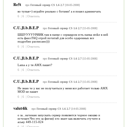
Re5t
про
Готовый сервер CS 1.6 2.7
[18-05-2008]
во тупые=) играйте реально с ботами! а я пошел админичать
6
|
6
|
Ответить
C.U.Jl.b.B.E.P
про
Готовый сервер CS 1.6 2.7
[15-05-2008]
ШШУУУУУРИИК там в папке с сервакром есть папка strike в ней
есть фаил FAQ отрой почитай для особо одаренных все
подробно расписано)))
6
|
6
|
Ответить
C.U.Jl.b.B.E.P
про
Готовый сервер CS 1.6 2.7
[15-05-2008]
Lama а у тя АМХ пашет?
6
|
6
|
Ответить
C.U.Jl.b.B.E.P
про
Готовый сервер CS 1.6 2.7
[15-05-2008]
Не знаю че у вас не получаеться у меня все работает только AMX
MOD не пашет
6
|
6
|
Ответить
valut4ik
про
Готовый сервер CS 1.6 2.7
[14-05-2008]
о за...наченаю запускать сервер появляется чорное окошко и
исчезает.Что ето за фигня) хто знает как включить стучите в
аську 449-115-024
6
|
6
|
Ответить