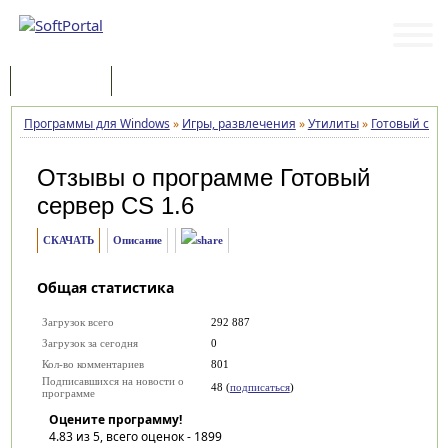
Программы
Статьи
Программы для Windows
»
Игры, развлечения
»
Утилиты
»
Готовый серв
Отзывы о программе
Готовый
сервер CS 1.6
СКАЧАТЬ
Описание
Общая статистика
Загрузок всего
292 887
Загрузок за сегодня
0
Кол-во комментариев
801
Подписавшихся на новости о
48 (
подписаться
)
программе
Оцените программу!
4.83
из 5, всего оценок -
1899