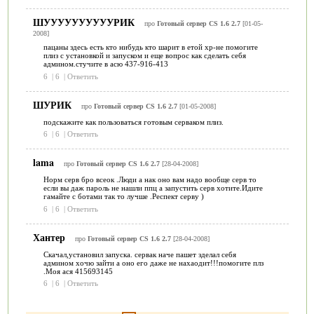
ШУУУУУУУУУУРИК
про
Готовый сервер CS 1.6 2.7
[01-05-
2008]
пацаны здесь есть кто нибудь кто шарит в етой хр-не помогите
плиз с установкой и запуском и еще вопрос как сделать себя
админом.стучите в асю 437-916-413
6
|
6
|
Ответить
ШУРИК
про
Готовый сервер CS 1.6 2.7
[01-05-2008]
подскажите как пользоваться готовым серваком плиз.
6
|
6
|
Ответить
lama
про
Готовый сервер CS 1.6 2.7
[28-04-2008]
Норм серв бро всеок .Люди а нак оно вам надо вообще серв то
если вы даж пароль не нашли ппц а запустить серв хотите.Идите
гамайте с ботами так то лучше .Респект серву )
6
|
6
|
Ответить
Хантер
про
Готовый сервер CS 1.6 2.7
[28-04-2008]
Скачал,установил запуска. сервак наче пашет зделал себя
админом хочю зайти а оно его даже не нахаодит!!!помогите плз
.Моя ася 415693145
6
|
6
|
Ответить