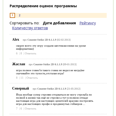
Распределение оценок программы
1
2
Сортировать по:
Дате добавления
Рейтингу
Количеству ответов
Alex
про
Counter-Strike 2D 0.1.1.9
[02-02-2013]
скорее всего эту игру создали шестиклассники на уроке
информатики)
6
|
8
|
Ответить
Жаслан
про
Counter-Strike 2D 0.1.1.9
[09-01-2013]
игра полное говно!я такого говна не видел не когда)не
скачивайте это тупость,отсталая игра!
8
|
11
|
Ответить
Северный
про
Counter-Strike 2D 0.1.1.9
[21-05-2012]
Игра вообще супер стреляю оторваться не могу стрельба по
полной в жизни так ещё не стрелял а тут в полном отпаде
настоящая игра для настоящих ценителей красиво пострелять
игра для настоящих профи и продвинутых геймеров ...
7
|
6
|
Ответить