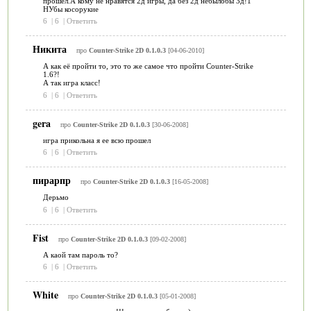
прошел.А кому не нравятся 2д игры, да без 2д небылобы 3д!1
НУбы косорукие
6
|
6
|
Ответить
Никита
про
Counter-Strike 2D 0.1.0.3
[04-06-2010]
А как её пройти то, это то же самое что пройти Counter-Strike
1.6?!
А так игра класс!
6
|
6
|
Ответить
gera
про
Counter-Strike 2D 0.1.0.3
[30-06-2008]
игра прикольна я ее всю прошел
6
|
6
|
Ответить
пирарпр
про
Counter-Strike 2D 0.1.0.3
[16-05-2008]
Дерьмо
6
|
6
|
Ответить
Fist
про
Counter-Strike 2D 0.1.0.3
[09-02-2008]
А каой там пароль то?
6
|
6
|
Ответить
White
про
Counter-Strike 2D 0.1.0.3
[05-01-2008]