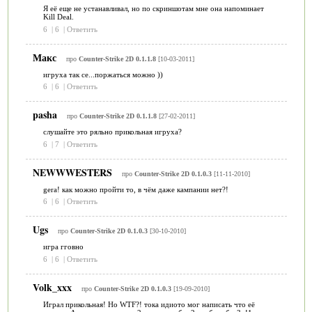
Я её еще не устанавливал, но по скриншотам мне она напоминает
Kill Deal.
6
|
6
|
Ответить
Макс
про
Counter-Strike 2D 0.1.1.8
[10-03-2011]
игруха так се...поржаться можно ))
6
|
6
|
Ответить
pasha
про
Counter-Strike 2D 0.1.1.8
[27-02-2011]
слушайте это ряльно прикольная игруха?
6
|
7
|
Ответить
NEWWWESTERS
про
Counter-Strike 2D 0.1.0.3
[11-11-2010]
gera! как можно пройти то, в чём даже кампании нет?!
6
|
6
|
Ответить
Ugs
про
Counter-Strike 2D 0.1.0.3
[30-10-2010]
игра гговно
6
|
6
|
Ответить
Volk_xxx
про
Counter-Strike 2D 0.1.0.3
[19-09-2010]
Играл прикольная! Но WTF?! тока идиото мог написать что её