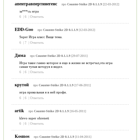
апентравпертинегенс
про
Counter-Strike 2D 0.1.1.9
[22-03-2012]
за***сь игра
6
|
6
|
Ответить
EDD-Goo
про
Counter-Strike 2D 0.1.1.9
[12-03-2012]
Super Игра класс Ваще тема.
6
|
7
|
Ответить
Дима
про
Counter-Strike 2D 0.1.1.9
[29-07-2011]
Игра такое гамно которое я ещо в жизни не встречал,эта игра
самая тупая которуя я видел.
6
|
6
|
Ответить
крутой
про
Counter-Strike 2D 0.1.1.9
[17-06-2011]
игра прикольная я в ней профи.
6
|
6
|
Ответить
artik
про
Counter-Strike 2D 0.1.1.9
[16-05-2011]
klevo super ohreneti
6
|
6
|
Ответить
Kosmos
про
Counter-Strike 2D 0.1.1.9
[11-04-2011]