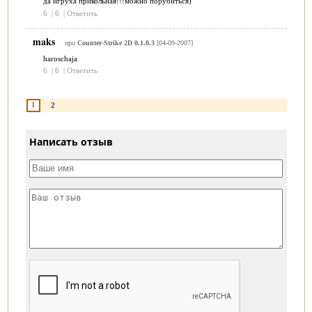
да игруха прикольная!!!можно порубиться)
6
|
6
|
Ответить
maks
про
Counter-Strike 2D 0.1.0.3
[04-09-2007]
haroschaja
6
|
6
|
Ответить
1
2
Написать отзыв