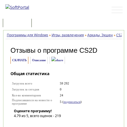
Программы
Статьи
Программы для Windows
»
Игры, развлечения
»
Аркады, Экшен
»
CS2D
Отзывы о программе
CS2D
СКАЧАТЬ
Описание
Общая статистика
Загрузок всего
59 292
Загрузок за сегодня
0
Кол-во комментариев
24
Подписавшихся на новости о
5 (
подписаться
)
программе
Оцените программу!
4.79
из 5, всего оценок -
219