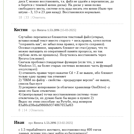
диск C можно восстановить, т.к. файл не удалён а перезаписан, да
и берётся с теневой копии диска). На диске у меня полно
свободного места, системе есть куда писать эти копии (было три
штуки - 3, 13 и 23 дня назад). Восстановился нормально.
18
|
33
|
Ответить
Костян
про
Recuva 1.53.2096
[15-03-2025]
Случайно перезаписал блокнотом текстовый файл (открыл,
вставил новый текст вместо старого + неск.правок, хотел потом
"сохранить как", но забыл пока правил, и просто сохранил).
Осознал содеянное, закрывать блокнот не стал (думал, что то
можно вытащить из оперативной памяти процесса, но так
глубоко лезть не пришлось). Получилось восстановить через
Recuva (см.ниже).
Сначала пробовал стандартные функции (если что, у меня
Windows 11, на более старых системах возможно часть функций
отсутствует):
1) отменить правки через нажатие Ctl + Z не вышло, ибо блокнот
только одну правку так отменяет
2) "ПКМ по файлу - свойства - предыдущие версии" -не вышло,
список был пуст
3) резервное копирование (в облачное хранилище OneDrive) -у
меня это было отключено
4) (контрольные) точки восстановления системы -тоже
отключены (и, их думаю было бы видно в пункте 2)
Видос по этим способам- на Рутубе, под номером
83a80cd38edaf9860b9374867053af63
8
|
14
|
Ответить
Иван
про
Recuva 1.53.2096
[13-02-2025]
с 1.5 терабайтного жесткого, восстановил под 400 гигов
данных,лучшее что смог найти из бесплатного!