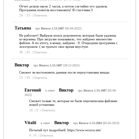
Отчет делала около 2 часов, а потом случайно его удалила.
Программа помогла восстановить! Я счастлива:3
20
|
15
|
Ответить
Татьяна
про
Recuva 1.53.1087
[05-04-2022]
Не работает! Выбрала поиск документов, которые были удалены
из корзины. При загрузке показывало, что найдено множество
файлов. А по итогу, в конце, найдено : 0. Очередная программа с
лохотроном :( не тратьте свое время впустую.
30
|
45
|
Ответить
Виктор
про
Recuva 1.53.1087
[28-12-2021]
Сможет ли востоновить данные после переустановки винды
25
|
45
|
Ответить
Евгений
Виктор
в ответ
про
Recuva 1.53.1087
[02-09-
2022]
Сможет только те, которые не были перезаписаны файлами
новой установки.
16
|
9
|
Ответить
Vitalii
Виктор
в ответ
про
Recuva 1.53.2083
[05-05-2023]
Почитай тут подробней: https://www.recuva.site/
4
|
6
|
Ответить