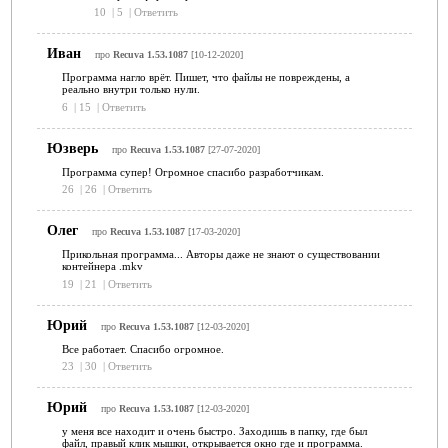
10
|
5
|
Ответить
Иван
про
Recuva 1.53.1087
[10-12-2020]
Программа нагло врёт. Пишет, что файлы не повреждены, а
реально внутри только нули.
6
|
15
|
Ответить
Юзверь
про
Recuva 1.53.1087
[27-07-2020]
Программа супер! Огромное спасибо разработчикам.
26
|
26
|
Ответить
Олег
про
Recuva 1.53.1087
[17-03-2020]
Прикольная программа... Авторы даже не знают о существовании
контейнера .mkv
19
|
21
|
Ответить
Юрий
про
Recuva 1.53.1087
[12-03-2020]
Все работает. Спасибо огромное.
23
|
30
|
Ответить
Юрий
про
Recuva 1.53.1087
[12-03-2020]
у меня все находит и очень быстро. Заходишь в папку, где был
файл, правый клик мышки, открывается окно где и программа.