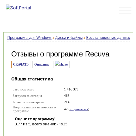
Программы
Статьи
Программы для Windows
»
Диски и файлы
»
Восстановление данных
»
Отзывы о программе
Recuva
СКАЧАТЬ
Описание
Общая статистика
Загрузок всего
1 416 370
Загрузок за сегодня
468
Кол-во комментариев
214
Подписавшихся на новости о
42 (
подписаться
)
программе
Оцените программу!
3.77
из 5, всего оценок -
1925