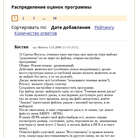
Распределение оценок программы
1
2
3
...
10
Сортировать по:
Дате добавления
Рейтингу
Количеству ответов
Костян
про
Recuva 1.53.2096
[15-03-2025]
5) Скачал Recuva, отменил окно мастера при запуске (при выборе
"документы" он не ищет txt файлы), открыл настройки
программы:
Общие: Режим показа- древовидный;
Действия: включил всё (особенно поиск неудалённых), кроме
восст.структуры папок (а глубокий анализ можете включить если
не найдёт без него, а то он долгий);
Диски: включено всё (особенно "показывать теневые копии");
Privacy: можете убрать галочку.
Сохранить настройки и перезапустить программу.
Где выбор диска- выбираете одну из строк "Теневая копия диска"
-по букве нужного диска, и последнюю доступную дату копии
(но не позже того времени, когда вы файл запортили), жмёте
"Анализ" (категорию файлов, рядом с кнопкой настроек, я не
выбирал).
После окончания, в окне открываете диск и те папки, где лежит
файл (у меня ARHIV - ИГРА)
В папке ИГРА нашёл свой файл (выбрав его, можно справа
посмотреть размер, состояние, даты, перезаписан ли, занимаемые
кластеры (у меня всего 2 было), и начало файла в HEX и в текст.
виде),
Отметил файл галочкой, нажал "Восстановить" в правом нижем
углу, указал куда восстанавливать (в другую папку, но на тот же