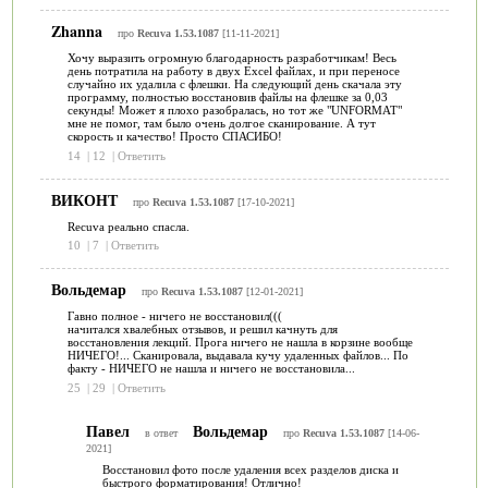
Zhanna
про
Recuva 1.53.1087
[11-11-2021]
Хочу выразить огромную благодарность разработчикам! Весь
день потратила на работу в двух Excel файлах, и при переносе
случайно их удалила с флешки. На следующий день скачала эту
программу, полностью восстановив файлы на флешке за 0,03
секунды! Может я плохо разобралась, но тот же "UNFORMAT"
мне не помог, там было очень долгое сканирование. А тут
скорость и качество! Просто СПАСИБО!
14
|
12
|
Ответить
ВИКОНТ
про
Recuva 1.53.1087
[17-10-2021]
Recuva реально спасла.
10
|
7
|
Ответить
Вольдемар
про
Recuva 1.53.1087
[12-01-2021]
Гавно полное - ничего не восстановил(((
начитался хвалебных отзывов, и решил качнуть для
восстановления лекций. Прога ничего не нашла в корзине вообще
НИЧЕГО!... Сканировала, выдавала кучу удаленных файлов... По
факту - НИЧЕГО не нашла и ничего не восстановила...
25
|
29
|
Ответить
Павел
Вольдемар
в ответ
про
Recuva 1.53.1087
[14-06-
2021]
Восстановил фото после удаления всех разделов диска и
быстрого форматирования! Отлично!