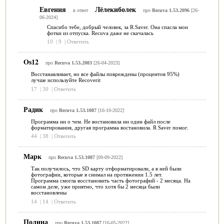
Евгения
Лёлекиболек
в ответ
про
Recuva 1.53.2096
[26-
06-2024]
Спасибо тебе, добрый человек, за R.Saver. Она спасла мои
фотки из отпуска. Recuva даже не скачалась
10
|
9
|
Ответить
Os12
про
Recuva 1.53.2083
[26-04-2023]
Восстанавливает, но все файлы повреждены (процентов 95%)
лучше используйте Recoverit
17
|
30
|
Ответить
Радик
про
Recuva 1.53.1087
[16-10-2022]
Программа ни о чем. Не востановила ни один файл после
форматирования, другая программа востановила. R Saver помог.
44
|
38
|
Ответить
Марк
про
Recuva 1.53.1087
[09-09-2022]
Так получилось, что SD карту отформатировали, а в ней были
фотографии, которые я снимал на протяжении 1.5 лет.
Программа смогла восстановить часть фотографий - 2 месяца. На
самом деле, уже приятно, что хотя бы 2 месяца были
восстановлены
14
|
14
|
Ответить
Полина
про
Recuva 1.53.1087
[16-05-2022]