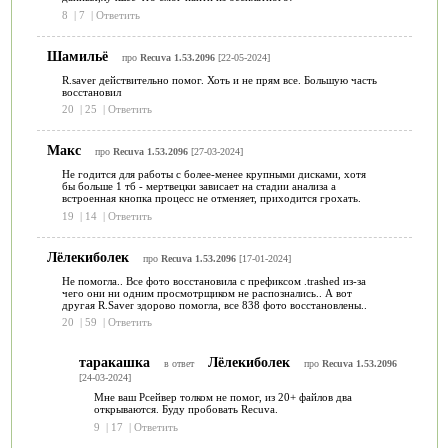
8
|
7
|
Ответить
Шамильё
про
Recuva 1.53.2096
[22-05-2024]
R.saver действительно помог. Хоть и не прям все. Большую часть
восстановил
20
|
25
|
Ответить
Макс
про
Recuva 1.53.2096
[27-03-2024]
Не годится для работы с более-менее крупными дисками, хотя
бы больше 1 тб - мертвецки зависает на стадии анализа а
встроенная кнопка процесс не отменяет, приходится грохать.
19
|
14
|
Ответить
Лёлекиболек
про
Recuva 1.53.2096
[17-01-2024]
Не помогла.. Все фото восстановила с префиксом .trashed из-за
чего они ни одним просмотрщиком не распознались.. А вот
другая R.Saver здорово помогла, все 838 фото восстановлены..
20
|
59
|
Ответить
таракашка
Лёлекиболек
в ответ
про
Recuva 1.53.2096
[24-03-2024]
Мне ваш Рсейвер толком не помог, из 20+ файлов два
открываются. Буду пробовать Recuva.
9
|
17
|
Ответить