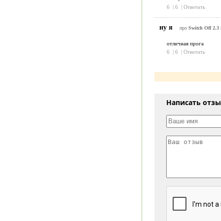
6
|
6
|
Ответить
ну я
про
Switch Off 2.3
отличная прога
6
|
6
|
Ответить
Написать отз