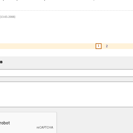
[13-05-2008]
1
2
ыв