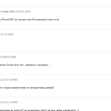
о
Switch Off 2.3
[02-05-2009]
о PowerOff это делает она бесплатная в нете есть
[27-02-2009]
2.3
[08-02-2009]
чку (если нету муз. центра) и засыпать...
 2.3
[26-12-2008]
ет опции выключения по конкретным дням(((
 2.3
[15-12-2008]
сперским не рамсил? из за каспера свитч не мог комп отключить..:(