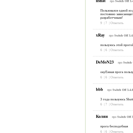
ilshat
про
Switch Off 3.
Пользовался одной из 
постоянно зависающего
разработчикам!
9
|
7
|
Ответить
xRay
про
Switch Off 3.4
пользуюсь этой прогой
6
|
6
|
Ответить
DeMoN23
про
Switch 
окуЕнная прога пользу
6
|
6
|
Ответить
bbb
про
Switch Off 3.4.
3 года пользуюсь Shut
6
|
7
|
Ответить
Колян
про
Switch Off 3
прога бесподобная
6
|
6
|
Ответить