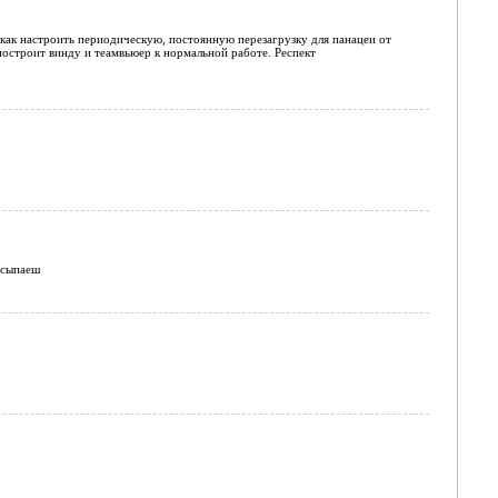
 как настроить периодическую, постоянную перезагрузку для панацеи от
построит винду и теамвьюер к нормальной работе. Респект
асыпаеш