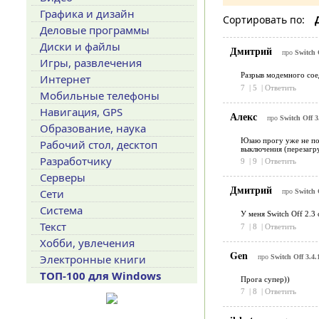
Графика и дизайн
Сортировать по:
Деловые программы
Диски и файлы
Дмитрий
про
Switch 
Игры, развлечения
Разрыв модемного соед
Интернет
7
|
5
|
Ответить
Мобильные телефоны
Навигация, GPS
Алекс
про
Switch Off 3
Образование, наука
Юзаю прогу уже не пом
Рабочий стол, десктоп
выключения (перезагру
Разработчику
9
|
9
|
Ответить
Серверы
Дмитрий
Сети
про
Switch 
Система
У меня Switch Off 2.3
Текст
7
|
8
|
Ответить
Хобби, увлечения
Gen
Электронные книги
про
Switch Off 3.4.
ТОП-100 для Windows
Прога супер))
7
|
8
|
Ответить