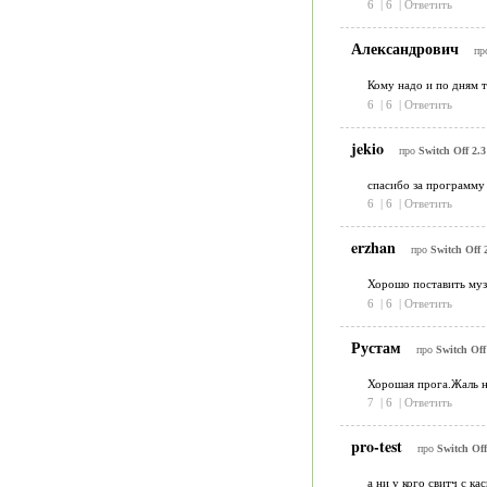
6
|
6
|
Ответить
Александрович
пр
Кому надо и по дням т
6
|
6
|
Ответить
jekio
про
Switch Off 2.3
спасибо за программу
6
|
6
|
Ответить
erzhan
про
Switch Off 
Хорошо поставить музы
6
|
6
|
Ответить
Рустам
про
Switch Off
Хорошая прога.Жаль н
7
|
6
|
Ответить
pro-test
про
Switch Off
а ни у кого свитч с ка