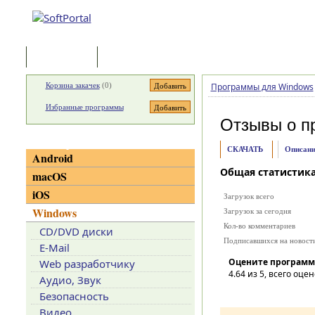
Программы
Статьи
Корзина закачек
(
0
)
Программы для Windows
Избранные программы
Отзывы о п
Категории
СКАЧАТЬ
Описани
Android
Общая статистик
macOS
iOS
Загрузок всего
Windows
Загрузок за сегодня
Кол-во комментариев
CD/DVD диски
Подписавшихся на новост
E-Mail
Оцените программ
Web разработчику
4.64
из 5, всего оцен
Аудио, Звук
Безопасность
Видео