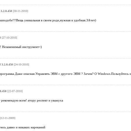
 3.2.0.450
[30-11-2010]
наподобе!!!Вещь уникальная в своем роде,нужная и удобная.ЗАчет)
0
[27-10-2010]
! Незаменимый инструмент=)
 3.2.0.450
[24-10-2010]
рограмка.Даже опасная.Управлять ЭВМ с другого ЭВМ ? Зачем? О Windows.Пользуйтесь о
0.450
[22-07-2010]
 рекомендую всем! атору респект и уважуха
[12-11-2009]
уюсь давно и никаких нареканий