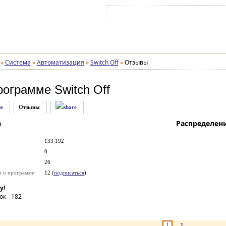
Войти на аккаунт
Зарегистрироваться
»
Система
»
Автоматизация
»
Switch Off
»
Отзывы
рограмме
Switch Off
е
Отзывы
а
Распределен
133 192
0
26
и о программе
12 (
подписаться
)
у!
ок -
182
1
2