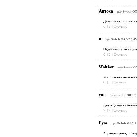
Антоха
про
Switch Off
Давно искал,что нить 
6
|
6
|
Ответить
я
про
Switch Off 3.2.0.45
Окуенный кусок софта
6
|
6
|
Ответить
Walther
про
Switch Off
Абсолютно ненужная п
6
|
6
|
Ответить
vnat
про
Switch Off 3.2.
прога лучше не бывает
7
|
7
|
Ответить
Ilyas
про
Switch Off 2.3
Хорощая прога, польз