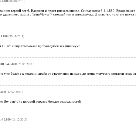
4.1.880
[06-04-2013]
ранних версий лет 6. Надежен и прост как калашников. Сейчас юзаю 3.4.1.880. Вроде нашел
 удаленного компа с TeamViewer 7 стоящей там в автозагрузке. Думаю что токо эта штука 
.1.880
[30-11-2011]
 10 лет и еще столько-же пропользуюся как минимум!
Off 3.4.0.800
[21-04-2011]
ю уже более з-х лет,один драйв от отключения не надо до компа тянутся с кроватки когда з
0.800
[12-02-2011]
ter (by den4b) в которой гораздо больше возможностей
.4.0.800
[11-12-2010]