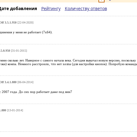
Дате добавления
Рейтингу
Количеству ответов
Off 3.5.1.950
[22-04-2020]
инения у меня не работает (7х64).
.5.0.950
[31-01-2015]
ню сколько лет. Наверное с самого начала века. Сегодня выкачал новую версию, поскольк
зки) компа. Немного расстроило, что нет хелпа (для настройки кнопок). Попробую команды
Off 3.4.1.880
[06-04-2014]
 с 2007 года. До сих пор работает даже под вин7
1.880
[13-01-2014]