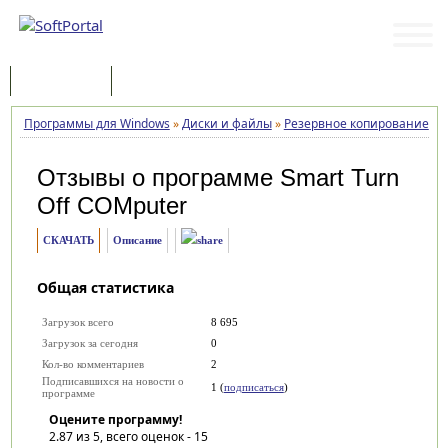
Программы
Статьи
Программы для Windows
»
Диски и файлы
»
Резервное копирование
»
S
Отзывы о программе
Smart Turn
Off COMputer
СКАЧАТЬ
Описание
Общая статистика
Загрузок всего
8 695
Загрузок за сегодня
0
Кол-во комментариев
2
Подписавшихся на новости о
1 (
подписаться
)
программе
Оцените программу!
2.87
из 5, всего оценок -
15