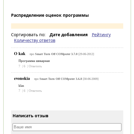
Распределение оценок программы
Сортировать по:
Дате добавления
Рейтингу
Количеству ответов
O kak
про
Smart Turn Off COMputer 3.7.0
[29-06-2012]
Программа шикарная
7
|
6
|
Ответить
evonokia
про
Smart Turn Off COMputer 3.6.8
[30-06-2009]
klas
7
|
6
|
Ответить
Написать отзыв