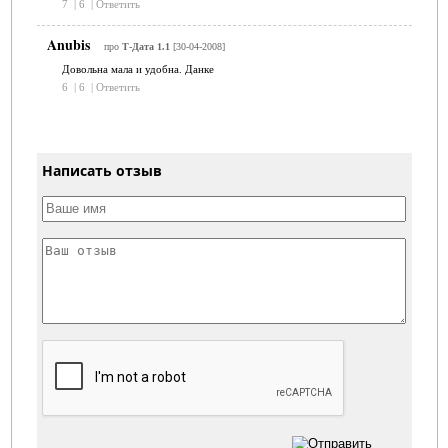
7
|
6
|
Ответить
Anubis
про
Т-Дата 1.1
[30-04-2008]
Довольна мала и удобна. Данке
6
|
6
|
Ответить
Написать отзыв