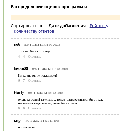
Распределение оценок программы
Сортировать по:
Дате добавления
Рейтингу
Количеству ответов
воб
про
Т-Дата 1.1
[31-01-2022]
хорошо бы на полгода
4
|
4
|
Ответить
losevo58
про
Т-Дата 1.1
[14-08-2010]
Ни хрена он не показывает!!!
6
|
7
|
Ответить
Garly
про
Т-Дата 1.1
[01-03-2010]
очень хороший календарь, только разворачивался бы он как
настенный квартальный, цены бы не было.
6
|
6
|
Ответить
кир
про
Т-Дата 1.1
[21-11-2008]
нормальная