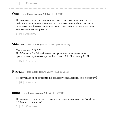
6
|
18
|
Ответить
Оля
про
Свои деньги 2.3.0.7
[13-06-2013]
Программа действительно классная. единственные минус - я
выбираю национальную валюту - белорусский рубль, но он не
фиксируется. бюджет планируется только в российских рублях.
как это можно исправить
6
|
6
|
Ответить
Shtopor
про
Свои деньги 2.3.0.7
[08-05-2013]
Свои деньги 2.3.0.7
На Windows 8 х64 работает, но пришлось в директорию с
программой добавить два файла: msvcr71.dll и msvcp71.dll
6
|
6
|
Ответить
Руслан
про
Свои деньги 2.3.0.7
[12-03-2013]
не запускается программа к большому сожалению, кто поможет?
6
|
6
|
Ответить
нина
про
Свои деньги 2.3.0.7
[03-02-2013]
Подскажите, пожалуйста, пойдёт ли эта программа на Windows
8? Заранее, спасибо!
6
|
12
|
Ответить