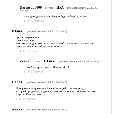
Barracuda009
ИРА
в ответ
про
Свои деньги 2.3.0.7
[01-
07-2017]
на яндекс диске храни базу и будет общий доступ....
6
|
6
|
Ответить
Юлия
про
Свои деньги 2.3.0.7
[10-01-2017]
прога понравилась
очень классная
кто может подсказать, как сделать чтобы национальная валюта
стояла гривна, не пойму где поменять(
6
|
6
|
Ответить
ствол
Юлия
в ответ
про
Свои деньги 2.3.0.7
[25-06-2017]
ставь 1 в курсах валют. Или читай F1
6
|
6
|
Ответить
Павел
про
Свои деньги 2.3.0.7
[13-11-2016]
Программа понравилась. Спасибо разработчикам за труд
который проделали, и дали возможность нам воспользоваться им.
Еще раз Вам респект
6
|
6
|
Ответить
жанна
про
Свои деньги 2.3.0.7
[02-10-2014]