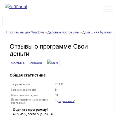
Программы
Статьи
Программы для Windows
»
Деловые программы
»
Домашняя бухгалтер
Отзывы о программе
Свои
деньги
СКАЧАТЬ
Описание
Общая статистика
Загрузок всего
28 011
Загрузок за сегодня
0
Кол-во комментариев
31
Подписавшихся на новости о
7 (
подписаться
)
программе
Оцените программу!
4.65
из 5, всего оценок -
40