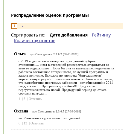
Распределение оценок программы
1
2
Сортировать по:
Дате добавления
Рейтингу
Количеству ответов
Ольга
про
Свои деньги 2.3.0.7
[08-11-2021]
с 2019 года пытаюсь наладить с программой добрые
отношения..... и вот в очередной раз перестала открываться со
всем ее содержимым.... Если бы она не вылетала периодически из
рабочего состояния с потерей всего, то лучшей программы и
желать не нужно. Пыталась по кнопочке "благодарности"
выразить оную разработчикам - нет контакта. Такое впечатление,
что разработчики программу забросили - нет обновлений с 2011
года, а жаль..... Программа достойная!!!! Буду снова
переустанавливать по-новой. Предыдущий период до отказа
составил полгода....
4
|
5
|
Ответить
Оксана
про
Свои деньги 2.3.0.7
[27-09-2018]
не обновляются курсы валют....что делать?
6
|
13
|
Ответить