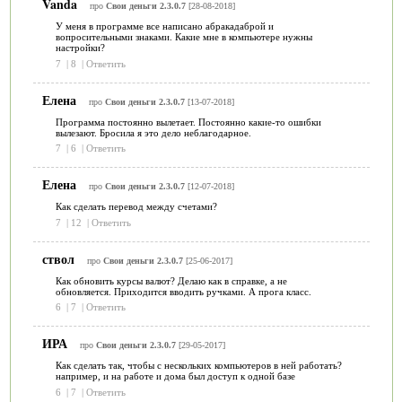
Vanda
про
Свои деньги 2.3.0.7
[28-08-2018]
У меня в программе все написано абракадаброй и
вопросительными знаками. Какие мне в компьютере нужны
настройки?
7
|
8
|
Ответить
Елена
про
Свои деньги 2.3.0.7
[13-07-2018]
Программа постоянно вылетает. Постоянно какие-то ошибки
вылезают. Бросила я это дело неблагодарное.
7
|
6
|
Ответить
Елена
про
Свои деньги 2.3.0.7
[12-07-2018]
Как сделать перевод между счетами?
7
|
12
|
Ответить
ствол
про
Свои деньги 2.3.0.7
[25-06-2017]
Как обновить курсы валют? Делаю как в справке, а не
обновляется. Приходится вводить ручками. А прога класс.
6
|
7
|
Ответить
ИРА
про
Свои деньги 2.3.0.7
[29-05-2017]
Как сделать так, чтобы с нескольких компьютеров в ней работать?
например, и на работе и дома был доступ к одной базе
6
|
7
|
Ответить