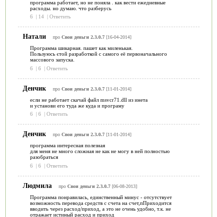
программа работает, но не поняла . как вести ежедневные
расходы. но думаю. что разберусь
6
|
14
|
Ответить
Натали
про
Свои деньги 2.3.0.7
[16-04-2014]
Программа шикарная. пашет как миленькая.
Пользуюсь єтой разработкой с самого её первоначального
массового запуска.
6
|
6
|
Ответить
Денчик
про
Свои деньги 2.3.0.7
[11-01-2014]
если не работает скачай файл msvcr71.dll из инета
и установи его туда же куда и програму
6
|
6
|
Ответить
Денчик
про
Свои деньги 2.3.0.7
[11-01-2014]
программа интересная полезная
для меня не много сложная не как не могу в ней полностью
разобраться
6
|
6
|
Ответить
Людмила
про
Свои деньги 2.3.0.7
[06-08-2013]
Программа понравилась, единственный минус - отсутствует
возможность перевода средств с счета на счет,пПриходится
вводить через расход/приход, а это не очень удобно, т.к. не
отражает истиный расход и приход