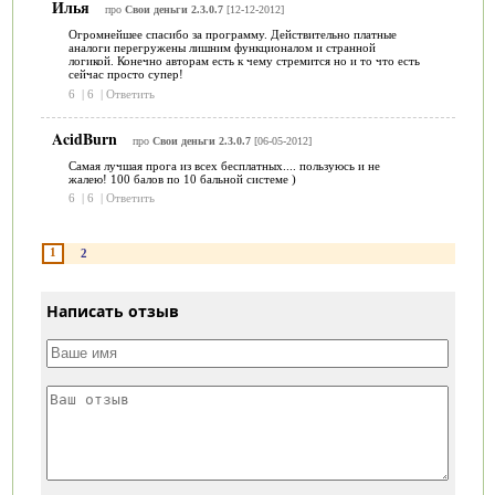
Илья
про
Свои деньги 2.3.0.7
[12-12-2012]
Огромнейшее спасибо за программу. Действительно платные
аналоги перегружены лишним функционалом и странной
логикой. Конечно авторам есть к чему стремится но и то что есть
сейчас просто супер!
6
|
6
|
Ответить
AcidBurn
про
Свои деньги 2.3.0.7
[06-05-2012]
Самая лучшая прога из всех бесплатных.... пользуюсь и не
жалею! 100 балов по 10 бальной системе )
6
|
6
|
Ответить
1
2
Написать отзыв