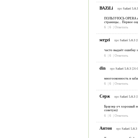
ВАZiLi
про
Safari 5.0.
ПОЛЬЗУЮСЬ ОРЕRA и МО
страницы... Первое ощ
6
|
6
|
Ответить
sergei
про
Safari 5.0.3
[0
часто выдаёт ошибку и
6
|
6
|
Ответить
din
про
Safari 5.0.3
[26-0
многооконность в safa
6
|
6
|
Ответить
Серж
про
Safari 5.0.3
[1
Браузер оч хорошый но
советую)
6
|
6
|
Ответить
Антон
про
Safari 5.0.3