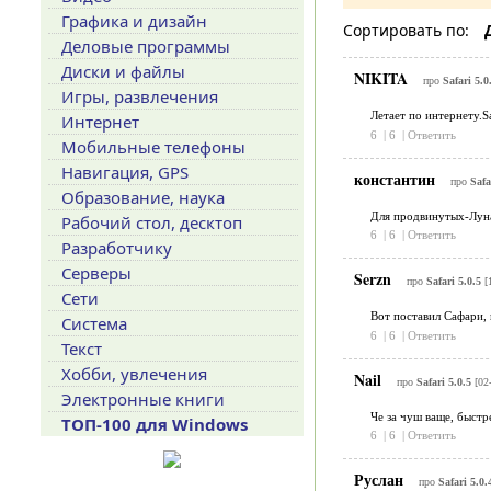
Графика и дизайн
Сортировать по:
Деловые программы
Диски и файлы
NIKITA
про
Safari 5.0
Игры, развлечения
Летает по интернету.Saf
Интернет
6
|
6
|
Ответить
Мобильные телефоны
Навигация, GPS
константин
про
Safa
Образование, наука
Для продвинутых-Луна
Рабочий стол, десктоп
6
|
6
|
Ответить
Разработчику
Серверы
Serzn
про
Safari 5.0.5
[1
Сети
Вот поставил Сафари, 
Система
6
|
6
|
Ответить
Текст
Хобби, увлечения
Nail
про
Safari 5.0.5
[02-
Электронные книги
Че за чуш ваще, быстр
ТОП-100 для Windows
6
|
6
|
Ответить
Руслан
про
Safari 5.0.