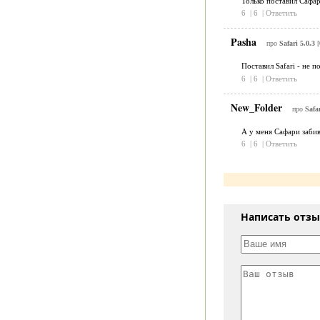
Только поставил Сафар
6
|
6
|
Ответить
Pasha
про
Safari 5.0.3
[
Поставил Safari - не 
6
|
6
|
Ответить
New_Folder
про
Safar
А у меня Сафари забив
6
|
6
|
Ответить
Написать отз