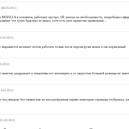
3
[06-03-2011]
ZiLLA в основном, работают шустро, (IE иногда по необходимости, попробовал сафари, р
ущение что тупее браузера не видел, хотя есть свои примочки прикольные...
2-03-2011]
 закрывается начинает потом работать только после перезагрузке компа а так нормальный
2-2011]
ri конечно раздражает и оперативы ест непомерно.а со скоростью большой разницы не заме
4-02-2011]
 под виндовс без глюков еще не находил(раньше каряво некоторые страницы отображал, уже 
[11-02-2011]