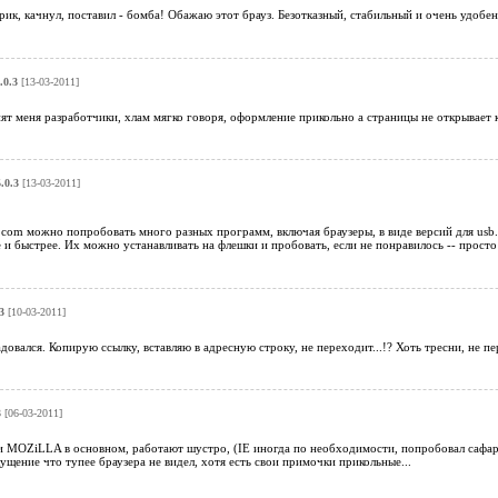
ик, качнул, поставил - бомба! Обажаю этот брауз. Безотказный, стабильный и очень удобен 
.0.3
[13-03-2011]
венят меня разработчики, хлам мягко говоря, оформление прикольно а страницы не открывает
.0.3
[13-03-2011]
 . com можно попробовать много разных программ, включая браузеры, в виде версий для usb
 и быстрее. Их можно устанавливать на флешки и пробовать, если не понравилось -- просто
3
[10-03-2011]
адовался. Копирую ссылку, вставляю в адресную строку, не переходит...!? Хоть тресни, не п
3
[06-03-2011]
ZiLLA в основном, работают шустро, (IE иногда по необходимости, попробовал сафари, р
ущение что тупее браузера не видел, хотя есть свои примочки прикольные...