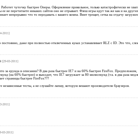
. Работет чуточку быстрее Оперы. Оформление прикольное, только катастрофически не хвата
ы ее не перечитаете никаких сайтов оно не отрывает. Флеш игры идут так же как и на друг
инает непрерывно что то передавать с вашего компа. Винт трещит, сетка на отдачу загружен
4-2011]
о постоянно, даже при полностью отключенных куках устанавливает RLZ c ID. Это что, слеж
4
[29-03-2011]
 что за ерунда в описании? В два раза быстрее IE7 и на 60% быстрее FireFox. Предположим,
екунд (на 60% быстрее) и выходит, что IE7 загружает за 80 милисекунд (т.к. в два раза мед
ает страницы быстрее FireFox???
е независимые тесты, а не слушайте лапшу, которую вешают производители браузеров.
3-2011]
9-03-2011]