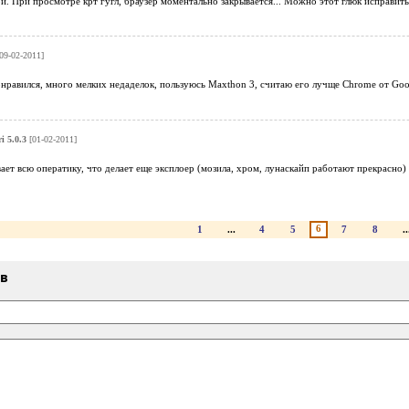
и. При просмотре крт гугл, браузер моментально закрывается... Можно этот глюк исправить
09-02-2011]
понравился, много мелких недаделок, пользуюсь Maxthon 3, считаю его лучще Chrome от Goog
i 5.0.3
[01-02-2011]
ает всю оператику, что делает еще эксплоер (мозила, хром, лунаскайп работают прекрасно)
6
1
...
4
5
7
8
..
ыв