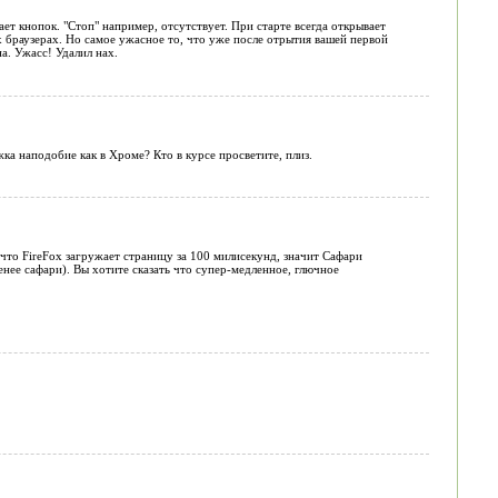
ет кнопок. "Стоп" например, отсутствует. При старте всегда открывает
их браузерах. Но самое ужасное то, что уже после отрытия вашей первой
а. Ужасс! Удалил нах.
ка наподобие как в Хроме? Кто в курсе просветите, плиз.
 что FireFox загружает страницу за 100 милисекунд, значит Сафари
ленее сафари). Вы хотите сказать что супер-медленное, глючное