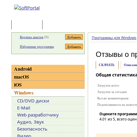
Программы
Статьи
Корзина закачек
(
0
)
Программы для Windows
Избранные программы
Отзывы о п
Категории
СКАЧАТЬ
Описани
Android
Общая статистик
macOS
iOS
Загрузок всего
Windows
Загрузок за сегодня
Кол-во комментариев
CD/DVD диски
Подписавшихся на новост
E-Mail
Оцените программ
Web разработчику
4.01
из 5, всего оцен
Аудио, Звук
Безопасность
Видео