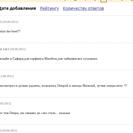
Дате добавления
Рейтингу
Количеству ответов
.5
[24-06-2011]
ari the best!!!
ri 5.0.5
[18-06-2011]
скайп и Сафари,для серфинга-Maxthon,для чайников-все остальное.
2-06-2011]
посмотрел и думаю удалить, пользуюсь Оперой и иногда Мазилой, лучше оперы нету !!!
05-2011]
ее чем Опера, аж смешно до слез стало... ахахаах
4
[10-04-2011]