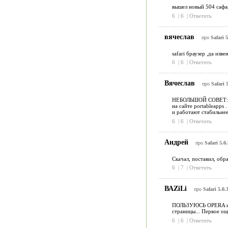
вышел новый 504 сафар
6
|
6
|
Ответить
вячеслав
про
Safari 5
safari браузер ,да из
6
|
6
|
Ответить
Вячеслав
про
Safari 5
НЕБОЛЬШОЙ СОВЕТ:
на сайте portableapps
и работают стабильнее
6
|
6
|
Ответить
Андрей
про
Safari 5.0.
Скачал, поставил, обр
6
|
7
|
Ответить
ВАZiLi
про
Safari 5.0.
ПОЛЬЗУЮСЬ ОРЕRA и МО
страницы... Первое ощ
6
|
6
|
Ответить