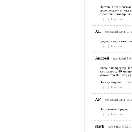
Поставил 5.0.4 свежак
свою рекламу и пока в
странички этот бр нач
6
|
6
|
Ответить
XL
про
Safari 5.0.4
[07-0
Браузер скоростной, н
6
|
6
|
Ответить
Андрей
про
Safari 5.0.
шило, а не браузер. И
загружает за 40 милис
убожество IE7 загруж
Отсюда мораль: читайт
6
|
6
|
Ответить
AP
про
Safari 5.0.3
[26-0
Нормальный браузер
6
|
6
|
Ответить
stark
про
Safari 5.0.3
[1