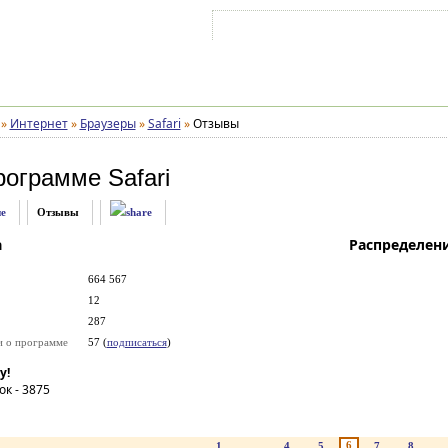
Войти на аккаунт
Зарегистрироваться
»
Интернет
»
Браузеры
»
Safari
»
Отзывы
рограмме
Safari
е
Отзывы
а
Распределен
664 567
12
287
и о программе
57 (
подписаться
)
у!
ок -
3875
6
1
...
4
5
7
8
..