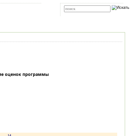
Карта сайта
RSS
Расширенный поиск
ие оценок программы
.
14