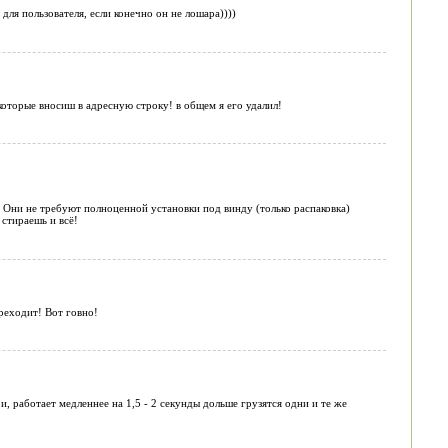
для пользователя, если конечно он не лошара))))
 которые вносиш в адресную строку! в общем я его удалил!
. Они не требуют полноценной установки под винду (только распаковка)
 стираешь и всё!
ереходит! Вот говно!
аботает медленнее на 1,5 - 2 секунды дольше грузятся одни и те же