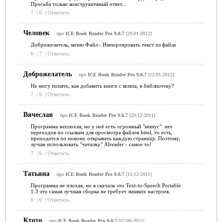
Просьба только конструкитвный ответ...
7
|
6
|
Ответить
Человек
про
ICE Book Reader Pro 9.0.7
[29-01-2012]
Доброжелатель, меню Файл - Импортировать текст из файла
6
|
7
|
Ответить
Доброжелатель
про
ICE Book Reader Pro 9.0.7
[12-01-2012]
Не могу понять, как добавить книги с компа, в библиотеку?
7
|
6
|
Ответить
Вячеслав
про
ICE Book Reader Pro 9.0.7
[29-12-2011]
Программа неплохая, но у неё есть огромный "минус": нет
переходов по ссылкам для просмотра файлов html, то есть,
приходится по новому открывать каждую страницу. Поэтому,
лучше использовать "читалку" Alreader - самое то!
7
|
6
|
Ответить
Татьяна
про
ICE Book Reader Pro 9.0.7
[15-12-2011]
Программа не плохая, но я скачала это Text-to-Speech Portable
1.3 это самая лучшая сборка не требует лишних настроек.
6
|
6
|
Ответить
Ктото
про
ICE Book Reader Pro 9.0.7
[17-09-2011]