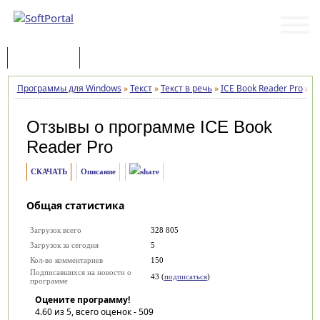
Программы
Статьи
Программы для Windows
»
Текст
»
Текст в речь
»
ICE Book Reader Pro
»
О
Отзывы о программе
ICE Book
Reader Pro
СКАЧАТЬ
Описание
Общая статистика
Загрузок всего
328 805
Загрузок за сегодня
5
Кол-во комментариев
150
Подписавшихся на новости о
43 (
подписаться
)
программе
Оцените программу!
4.60
из 5, всего оценок -
509