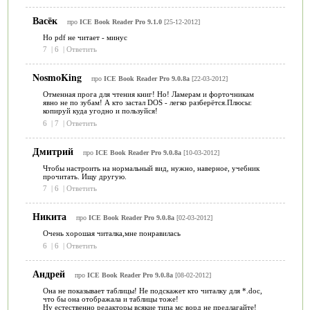
Васёк
про
ICE Book Reader Pro 9.1.0
[25-12-2012]
Но pdf не читает - минус
7
|
6
|
Ответить
NosmoKing
про
ICE Book Reader Pro 9.0.8a
[22-03-2012]
Отменная прога для чтения книг! Но! Ламерам и форточникам
явно не по зубам! А кто застал DOS - легко разберётся.Плюсы:
копируй куда угодно и пользуйся!
6
|
7
|
Ответить
Дмитрий
про
ICE Book Reader Pro 9.0.8a
[10-03-2012]
Чтобы настроить на нормальный вид, нужно, наверное, учебник
прочитать. Ищу другую.
7
|
6
|
Ответить
Никита
про
ICE Book Reader Pro 9.0.8a
[02-03-2012]
Очень хорошая читалка,мне понравилась
6
|
6
|
Ответить
Андрей
про
ICE Book Reader Pro 9.0.8a
[08-02-2012]
Она не показывает таблицы! Не подскажет кто читалку для *.doc,
что бы она отображала и таблицы тоже!
Ну естественно редакторы всякие типа мс ворд не предлагайте!