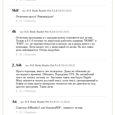
Skif
про
ICE Book Reader Pro 9.1.0
[28-03-2013]
Отличная прога! Рекомендую!
6
|
6
|
Ответить
dk
про
ICE Book Reader Pro 9.1.0
[14-03-2013]
Отличная программа и с каждым разом становится всё лучше.
Только в 9.1.0 почему-то перестали работать клавиши "HOME" и
"END", т.е. не переместиться ни в начало, ни в конец книги с их
помощью. Хотя может это у меня какой-то косяк. Но вот такое
дело наблюдается. Очень неудобно.
6
|
6
|
Ответить
J_Ash
про
ICE Book Reader Pro 9.1.0
[30-01-2013]
Прога хорошая, много лет пользуюсь. Даже не обновлял до
последнего времени. Обновил. Порадовал TTS. Но английский
текст не читает, почему то. Звучание такое, как будто Digalo
Mary пытается читать русский текст, хотя текст, скопированный в
буфер из окна проги прекрасно читается тем же двиглом из под
других программ. Такие дела.
6
|
6
|
Ответить
An
про
ICE Book Reader Pro 9.1.0
[31-12-2012]
Советую AlReader2 или SumatraPDF - намного лучше.
7
|
6
|
Ответить