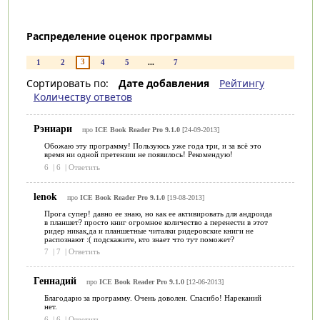
Распределение оценок программы
3
1
2
4
5
...
7
Сортировать по:
Дате добавления
Рейтингу
Количеству ответов
Рэниари
про
ICE Book Reader Pro 9.1.0
[24-09-2013]
Обожаю эту программу! Пользуюсь уже года три, и за всё это
время ни одной претензии не появилось! Рекомендую!
6
|
6
|
Ответить
lenok
про
ICE Book Reader Pro 9.1.0
[19-08-2013]
Прога супер! давно ее знаю, но как ее активировать для андроида
в планшет? просто книг огромное количество а перенести в этот
ридер никак,да и планшетные читалки ридеровские книги не
распознают :( подскажите, кто знает что тут поможет?
7
|
7
|
Ответить
Геннадий
про
ICE Book Reader Pro 9.1.0
[12-06-2013]
Благодарю за программу. Очень доволен. Спасибо! Нареканий
нет.
6
|
6
|
Ответить