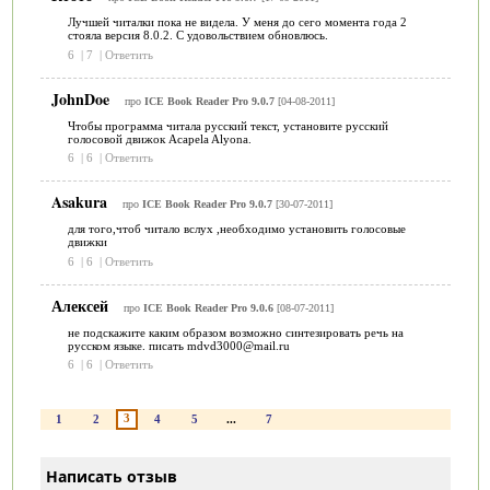
Лучшей читалки пока не видела. У меня до сего момента года 2
стояла версия 8.0.2. С удовольствием обновлюсь.
6
|
7
|
Ответить
JohnDoe
про
ICE Book Reader Pro 9.0.7
[04-08-2011]
Чтобы программа читала русский текст, установите русский
голосовой движок Acapela Alyona.
6
|
6
|
Ответить
Asakura
про
ICE Book Reader Pro 9.0.7
[30-07-2011]
для того,чтоб читало вслух ,необходимо установить голосовые
движки
6
|
6
|
Ответить
Алексей
про
ICE Book Reader Pro 9.0.6
[08-07-2011]
не подскажите каким образом возможно синтезировать речь на
русском языке. писать mdvd3000@mail.ru
6
|
6
|
Ответить
3
1
2
4
5
...
7
Написать отзыв