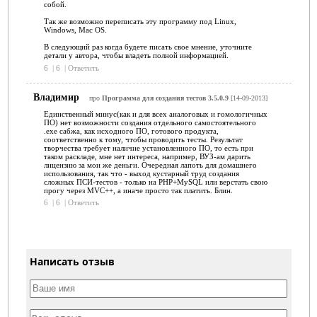
собой.
Так же возможно переписать эту программу под Linux,
Windows, Mac OS.
В следующий раз когда будете писать свое мнение, уточните
детали у автора, чтобы владеть полной информацией.
6
|
6
|
Ответить
Владимир
про
Программа для создания тестов 3.5.0.9
[14-09-2013]
Единственный минус(как и для всех аналоговых и гомологичных
ПО) нет возможности создания отдельного самостоятельного
.exe сабжа, как исходного ПО, готового продукта,
соответственно к тому, чтобы проводить тесты. Результат
творчества требует наличие установленного ПО, то есть при
таком раскладе, мне нет интереса, например, ВУЗ-ам дарить
лицензию за мои же деньги. Очередная лапоть для домашнего
использования, так что - выход кустарный труд создания
сложных ПСИ-тестов - только на PHP+MySQL или верстать свою
прогу через MVC++, а иначе просто так платить. Блин.
6
|
6
|
Ответить
Написать отзыв