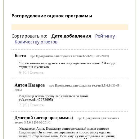
Распределение оценок программы
Сортировать по:
Дате добавления
Рейтингу
Количеству ответов
Костя
про
Программа для создания тестов 3.5.0.9
[13-05-2019]
Читаю комменты и думаю - почему идиотов так много? Автору
терпения и успехов
6
|
6
|
Ответить
Антон Назаров
про
Программа для создания тестов 3.5.0.9
[30-05-
2015]
Владимир очень прошу вас связаться со мной
(vk.com/id147272695)
7
|
6
|
Ответить
Дмитрий (автор программы)
про
Программа для создания
тестов 3.5.0.9
[05-02-2014]
Уважаемая Анна. Покажите вопросительный знак в вопросе
Владимира. Он ничего не спрашивал, а просто рассуждал на
какие то отдаленные темы. Если ему нужна отдельная лицензия,