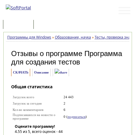
Программы
Статьи
Программы для Windows
»
Образование, наука
»
Тесты, проверка знан
Отзывы о программе
Программа
для создания тестов
СКАЧАТЬ
Описание
Общая статистика
Загрузок всего
24 443
Загрузок за сегодня
2
Кол-во комментариев
6
Подписавшихся на новости о
0 (
подписаться
)
программе
Оцените программу!
4.55
из 5, всего оценок -
44