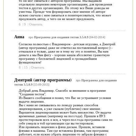
то он мог связаться с автором программы. Мы выдавали
отдельную лицензию некоторым организациям, для проведения
тестов в других организациях. По этому все Ваши доводы не
уместны. Прежде чем формировать свое мнение об авторе
нужно сначала с ним связаться и поинтересоваться, что может
предложить автор, а чего он не может предложить.
6
|
9
|
Ответить
Анна
про
Программа для создания тестов 3.5.0.9
[04-02-2014]
Согласна полностью с Владимиром - детская игрушка, а Дмитрий
(автор программы) даже не ответил на поставленный вопрос:) -
отмазался и только, даже не в тему ну это и понятно, Вы нам
деньги а мы Вам фигу - хорошо нашла абсолютно грамотную
программу с бесплатной лицензией и громаднейшим
функционалом!
8
|
15
|
Ответить
Дмитрий (автор программы)
про
Программа для создания
тестов 3.5.0.9
[15-09-2013]
Добрый день Владимир. Спасибо за внимание к программе
"Создания тестов".
Из Вашего сообщения я понял, что Вас не устраивают условия
выдачи лицензии.
Вы с нами не связывались по поводу разных способов
лицензирования, а уже сказали (публично) свое мнение.
Вариантов лицензирования может быть множество. От выдачи
временных данных (например на пол года). Пришли в ВУЗ
протестировали всех и вся, а через пол года программа сама по
себе умерла в той организации где вы тестировали.
Или привязать лицензию к флеш дискам. Пришли, вставили
флешки в машины. Там где вставлена флешка, там программа
работает, если нужно убрать лицензию то забрали флешки с