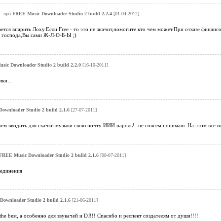
про
FREE Music Downloader Studio 2 build 2.2.4
[01-04-2012]
ется впарить Лоху.Если Free - то это не значит,помогите кто чем может.При отказе финансо
о господа,Вы сами Ж-Л-О-Б-Ы ;)
ic Downloader Studio 2 build 2.2.0
[16-10-2011]
ки...
ownloader Studio 2 build 2.1.6
[27-07-2011]
чем вводить для скачки музыки свою почту ИИИ пароль! -не совсем понимаю. На этом все в
FREE Music Downloader Studio 2 build 2.1.6
[08-07-2011]
оединения
ownloader Studio 2 build 2.1.6
[21-06-2011]
the best, а особенно для звукачей и DJ!!! Спасибо и респект создателям от души!!!!