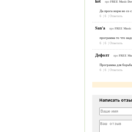
kot
про
FREE Music Down
Да прога норм но со с
6
|
6
|
Ответить
San'a
про
FREE Music D
программа то что над
6
|
6
|
Ответить
Дефолт
про
FREE Musi
Программа для борьбы 
6
|
6
|
Ответить
Написать отз