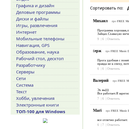
Графика и дизайн
Сортировать по:
Деловые программы
Диски и файлы
Михаил
про
FREE Mus
Игры, развлечения
Программа хорошая,сп
Интернет
Зайцах.Схавал,но ниче
Мобильные телефоны
9
|
6
|
Ответить
Навигация, GPS
(ерж
Образование, наука
про
FREE Music Do
Рабочий стол, десктоп
Прога удобная с понят
правда не к спеху, по
Разработчику
6
|
6
|
Ответить
Серверы
Сети
Валерий
про
FREE Mus
Система
Эх вы)))
Текст
Все работает.Я зареги
Хобби, увлечения
7
|
6
|
Ответить
Электронные книги
Mari
ТОП-100 для Windows
про
FREE Music Do
все отлично работает.
6
|
7
|
Ответить