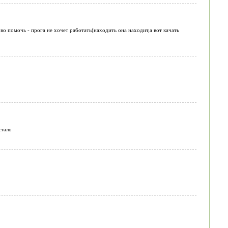
во помочь - прога не хочет работать(находить она находит,а вот качать
стало