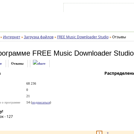
Войти на аккаунт
Зарегистрироваться
»
Интернет
»
Загрузка файлов
»
FREE Music Downloader Studio
»
Отзывы
рограмме
FREE Music Downloader Studio
е
Отзывы
а
Распределен
68 236
0
21
и о программе
14 (
подписаться
)
у!
ок -
127
1
2