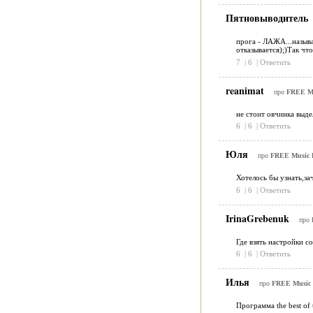
Пятновыводитель
прога - ЛАЖА...называ
отказывается);)Так чт
7
|
6
|
Ответить
reanimat
про
FREE Mus
не стоит овчинка выдел
6
|
6
|
Ответить
Юля
про
FREE Music D
Хотелось бы узнать,за
6
|
6
|
Ответить
IrinaGrebenuk
про
Где взять настройки с
6
|
6
|
Ответить
Илья
про
FREE Music D
Программа the best of 