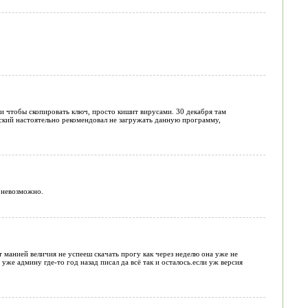
ти чтобы скопировать ключ, просто кишит вирусами. 30 декабря там
рский настоятельно рекомендовал не загружать данную программу,
 невозможно.
 манией величия не успееш скачать прогу как через неделю она уже не
 уже админу где-то год назад писал да всё так и осталось.если уж версия