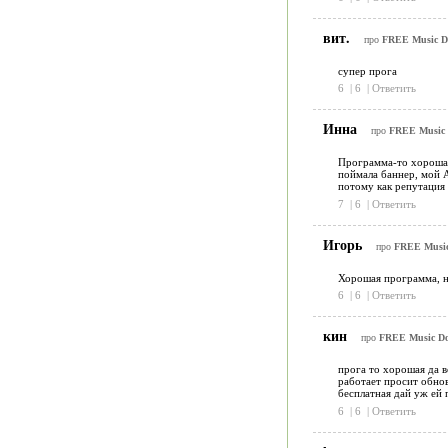
вит.
про
FREE Music Do
супер прога
6
|
6
|
Ответить
Инна
про
FREE Music D
Программа-то хорошая,
поймала баннер, мой A
потому как репутация 
7
|
6
|
Ответить
Игорь
про
FREE Music 
Хорошая программа, н
6
|
6
|
Ответить
кин
про
FREE Music Dow
прога то хорошая да в
работает просит обнов
бесплатная дай уж ей 
6
|
6
|
Ответить