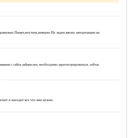
правильно.Пишет,нет,типа,неверно.Ну ладно,ввожу авторизацию на
вания с сайта зайцев.нет, необходимо зарегистрироваться, сейчас
летает и находит все что мне нужно.