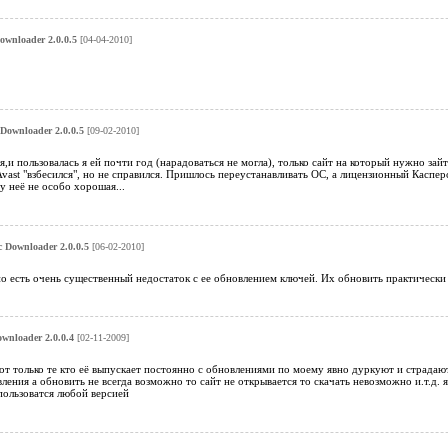
wnloader 2.0.0.5
[04-04-2010]
ownloader 2.0.0.5
[09-02-2010]
и пользовалась я ей почти год (нарадоваться не могла), только сайт на который нужно зай
vast "взбесился", но не справился. Пришлось переустанавливать ОС, а лицензионный Каспе
у неё не особо хорошая...
Downloader 2.0.0.5
[06-02-2010]
о есть очень существенный недостаток с ее обновлением ключей. Их обновить практически
nloader 2.0.0.4
[02-11-2009]
от только те кто её выпускает постоянно с обновлениями по моему явно дуркуют и страдают
ления а обновить не всегда возможно то сайт не открывается то скачать невозможно и.т.д. я
пользоватся любой версией