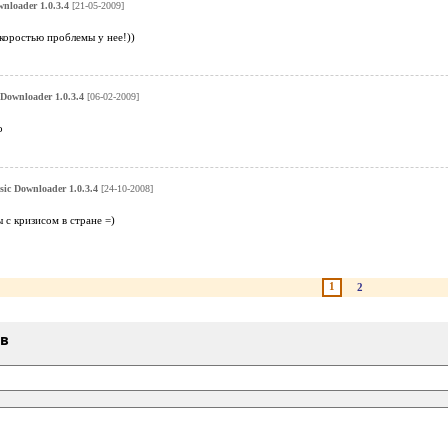
loader 1.0.3.4
[21-05-2009]
коростью проблемы у нее!))
ownloader 1.0.3.4
[06-02-2009]
о
c Downloader 1.0.3.4
[24-10-2008]
с кризисом в стране =)
1
2
ыв