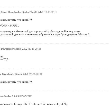
Music Downloader Studio 2 build 2.1.5
[11-05-2011]
может, потому что виста???
ORK 4.0 FULL
сталлятор необходимый для корректной работы данной программы.
 установкой данного компонента обратитесь в службу поддержки Microsoft.
Downloader Studio 2.1.2
[29-11-2010]
чно.
те ГДЕ.
 Downloader Studio 2.0.6
[23-08-2010]
может, потому что виста???
wnloader 2.0.0.5
[07-07-2010]
rograma vashe super! bil bi eshe na filmi vashe nishtyak %)