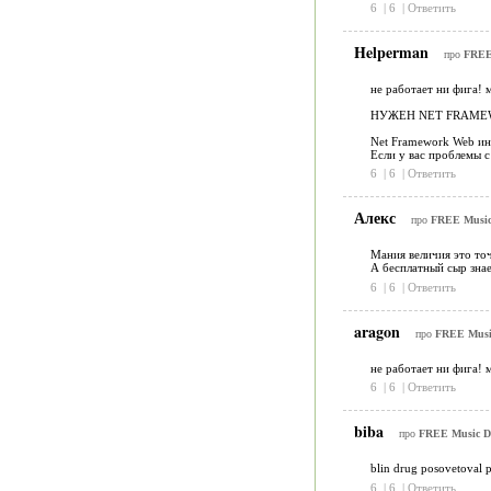
6
|
6
|
Ответить
Helperman
про
FREE 
не работает ни фига! 
НУЖЕН NET FRAMEW
Net Framework Web ин
Если у вас проблемы с
6
|
6
|
Ответить
Алекс
про
FREE Music 
Мания величия это то
А бесплатный сыр знае
6
|
6
|
Ответить
aragon
про
FREE Music
не работает ни фига! 
6
|
6
|
Ответить
biba
про
FREE Music Do
blin drug posovetoval p
6
|
6
|
Ответить