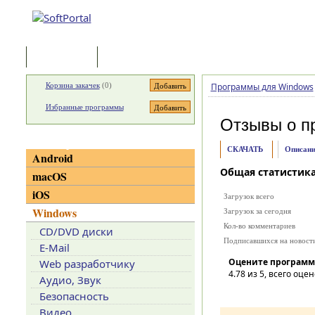
Программы
Статьи
Корзина закачек
(
0
)
Программы для Windows
Избранные программы
Отзывы о п
Категории
СКАЧАТЬ
Описани
Android
Общая статистик
macOS
iOS
Загрузок всего
Windows
Загрузок за сегодня
Кол-во комментариев
CD/DVD диски
Подписавшихся на новост
E-Mail
Оцените программ
Web разработчику
4.78
из 5, всего оцен
Аудио, Звук
Безопасность
Видео