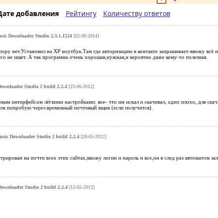
Дате добавления
Рейтингу
Количеству ответов
ic Downloader Studio 2.3.1.1524
[02-09-2014]
ору нет.Установил на XP ноутбук.Там где авторизацию в контакте запрашивает-ввожу всё 
го не ищет. А так программа очень хорошая,нужная,и вероятно даже кому-то полезная.
wnloader Studio 2 build 2.2.4
[23-06-2012]
ным интерфейсом лёгкими настройками: кое- что им искал и скачивал, одно плохо, для скачи
том попробую через временный почтовый ящик (если получится).
ic Downloader Studio 2 build 2.2.4
[28-05-2012]
стрирован на почти всех этих сайтах,ввожу логин и пароль и все,он в след раз автоматом за
wnloader Studio 2 build 2.2.4
[12-05-2012]