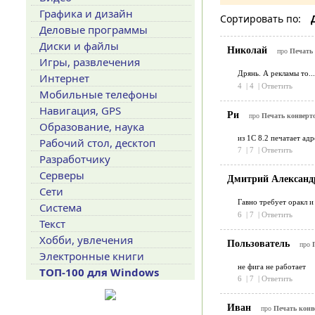
Графика и дизайн
Сортировать по:
Деловые программы
Диски и файлы
Николай
про
Печать 
Игры, развлечения
Дрянь. А рекламы то...
Интернет
4
|
4
|
Ответить
Мобильные телефоны
Навигация, GPS
Ри
про
Печать конверто
Образование, наука
из 1С 8.2 печатает адр
Рабочий стол, десктоп
7
|
7
|
Ответить
Разработчику
Серверы
Дмитрий Алексан
Сети
Гавно требует оракл и
Система
6
|
7
|
Ответить
Текст
Хобби, увлечения
Пользователь
про
Электронные книги
не фига не работает
ТОП-100 для Windows
6
|
7
|
Ответить
Иван
про
Печать конве