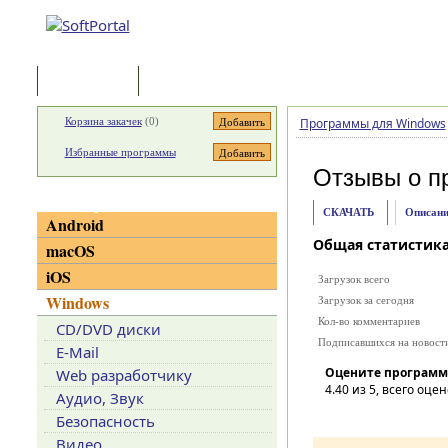
Программы
Статьи
Корзина закачек
(
0
)
Программы для Windows
Избранные программы
Отзывы о п
Категории
СКАЧАТЬ
Описани
Android
Общая статистик
macOS
iOS
Загрузок всего
Windows
Загрузок за сегодня
Кол-во комментариев
CD/DVD диски
Подписавшихся на новост
E-Mail
Оцените программ
Web разработчику
4.40
из 5, всего оцен
Аудио, Звук
Безопасность
Видео