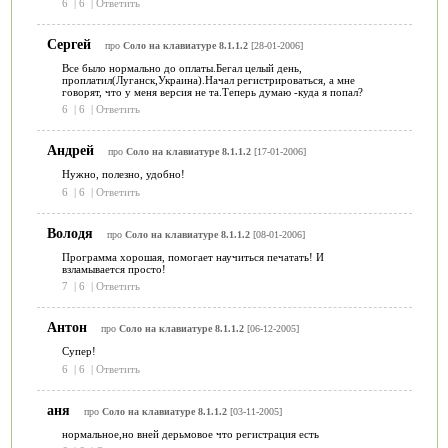
6
|
6
|
Ответить
Сергей
про
Соло на клавиатуре 8.1.1.2
[28-01-2006]
Все было нормально до оплаты.Бегал целый день,
проплатил(Луганск,Украина).Начал регистрироваться, а мне
говорят, что у меня версия не та.Теперь думаю -куда я попал?
6
|
6
|
Ответить
Андрей
про
Соло на клавиатуре 8.1.1.2
[17-01-2006]
Нужно, полезно, удобно!
6
|
6
|
Ответить
Володя
про
Соло на клавиатуре 8.1.1.2
[08-01-2006]
Программа хорошая, помогает научиться печатать! И
взламывается просто!
7
|
6
|
Ответить
Антон
про
Соло на клавиатуре 8.1.1.2
[06-12-2005]
Супер!
6
|
6
|
Ответить
аня
про
Соло на клавиатуре 8.1.1.2
[03-11-2005]
нормальное,но вней дерьмовое что регистрация есть