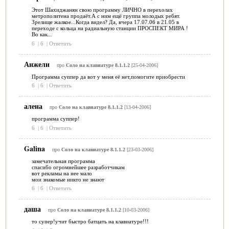
Этот Шахиджанян свою программу ЛИЧНО в перехолах
метрополитена продаёт.А с ним ещё группа молодых ребят.
Зрелище жалкое...Когда видел? Да, вчера 17.07.06 в 21.05 в
переходе с кольца на радиальную станции ПРОСПЕКТ МИРА !
Во как...
6
|
6
|
Ответить
Анжели
про
Соло на клавиатуре 8.1.1.2
[25-04-2006]
Программа суппер да вот у меня её нет,помогите приобрести
6
|
6
|
Ответить
алена
про
Соло на клавиатуре 8.1.1.2
[13-04-2006]
программа суппер!
6
|
6
|
Ответить
Galina
про
Соло на клавиатуре 8.1.1.2
[23-03-2006]
замечательная программа
спасибо огромнейшее разработчикам
вот рекламы на нее мало
мои знакомые никто не знают
6
|
6
|
Ответить
даша
про
Соло на клавиатуре 8.1.1.2
[10-03-2006]
то супер!учит быстро батцать на клавиатуре!!!