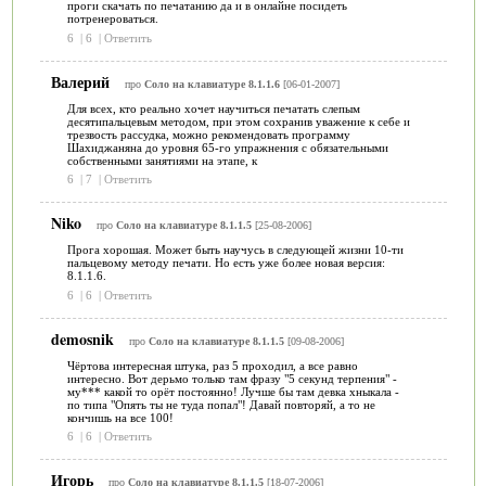
проги скачать по печатанию да и в онлайне посидеть
потренероваться.
6
|
6
|
Ответить
Валерий
про
Соло на клавиатуре 8.1.1.6
[06-01-2007]
Для всех, кто реально хочет научиться печатать слепым
десятипальцевым методом, при этом сохранив уважение к себе и
трезвость рассудка, можно рекомендовать программу
Шахиджаняна до уровня 65-го упражнения с обязательными
собственными занятиями на этапе, к
6
|
7
|
Ответить
Niko
про
Соло на клавиатуре 8.1.1.5
[25-08-2006]
Прога хорошая. Может быть научусь в следующей жизни 10-ти
пальцевому методу печати. Но есть уже более новая версия:
8.1.1.6.
6
|
6
|
Ответить
demosnik
про
Соло на клавиатуре 8.1.1.5
[09-08-2006]
Чёртова интересная штука, раз 5 проходил, а все равно
интересно. Вот дерьмо только там фразу "5 секунд терпения" -
му*** какой то орёт постоянно! Лучше бы там девка хныкала -
по типа "Опять ты не туда попал"! Давай повторяй, а то не
кончишь на все 100!
6
|
6
|
Ответить
Игорь
про
Соло на клавиатуре 8.1.1.5
[18-07-2006]