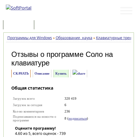
Программы
Статьи
Программы для Windows
»
Образование, наука
»
Клавиатурные трена
Отзывы о программе
Соло на
клавиатуре
СКАЧАТЬ
Описание
Купить
Общая статистика
Загрузок всего
320 419
Загрузок за сегодня
6
Кол-во комментариев
236
Подписавшихся на новости о
8 (
подписаться
)
программе
Оцените программу!
4.60
из 5, всего оценок -
739