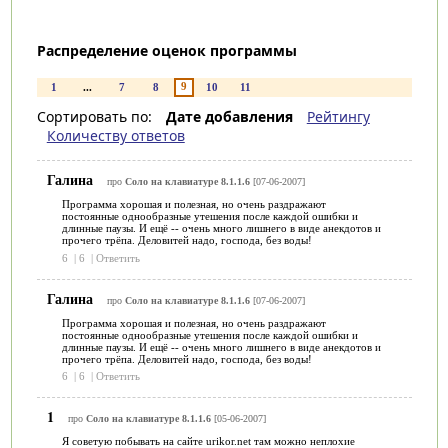
Распределение оценок программы
9
1
...
7
8
10
11
Сортировать по:
Дате добавления
Рейтингу
Количеству ответов
Галина
про
Соло на клавиатуре 8.1.1.6
[07-06-2007]
Программа хорошая и полезная, но очень раздражают
постоянные однообразные утешения после каждой ошибки и
длинные паузы. И ещё -- очень много лишнего в виде анекдотов и
прочего трёпа. Деловитей надо, господа, без воды!
6
|
6
|
Ответить
Галина
про
Соло на клавиатуре 8.1.1.6
[07-06-2007]
Программа хорошая и полезная, но очень раздражают
постоянные однообразные утешения после каждой ошибки и
длинные паузы. И ещё -- очень много лишнего в виде анекдотов и
прочего трёпа. Деловитей надо, господа, без воды!
6
|
6
|
Ответить
1
про
Соло на клавиатуре 8.1.1.6
[05-06-2007]
Я советую побывать на сайте urikor.net там можно неплохие