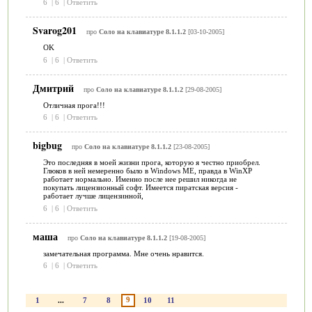
6
|
6
|
Ответить
Svarog201
про
Соло на клавиатуре 8.1.1.2
[03-10-2005]
OK
6
|
6
|
Ответить
Дмитрий
про
Соло на клавиатуре 8.1.1.2
[29-08-2005]
Отличная прога!!!
6
|
6
|
Ответить
bigbug
про
Соло на клавиатуре 8.1.1.2
[23-08-2005]
Это последняя в моей жизни прога, которую я честно приобрел.
Глюков в ней немеренно было в Windows ME, правда в WinXP
работает нормально. Именно после нее решил никогда не
покупать лицензионный софт. Имеется пиратская версия -
работает лучше лицензинной,
6
|
6
|
Ответить
маша
про
Соло на клавиатуре 8.1.1.2
[19-08-2005]
замечательная программа. Мне очень нравится.
6
|
6
|
Ответить
9
1
...
7
8
10
11