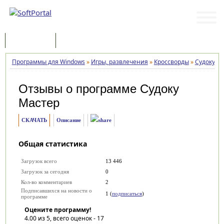
Программы
Статьи
Программы для Windows
»
Игры, развлечения
»
Кроссворды
»
Судоку М
Отзывы о программе
Судоку
Мастер
СКАЧАТЬ
Описание
Общая статистика
Загрузок всего
13 446
Загрузок за сегодня
0
Кол-во комментариев
2
Подписавшихся на новости о
1 (
подписаться
)
программе
Оцените программу!
4.00
из 5, всего оценок -
17