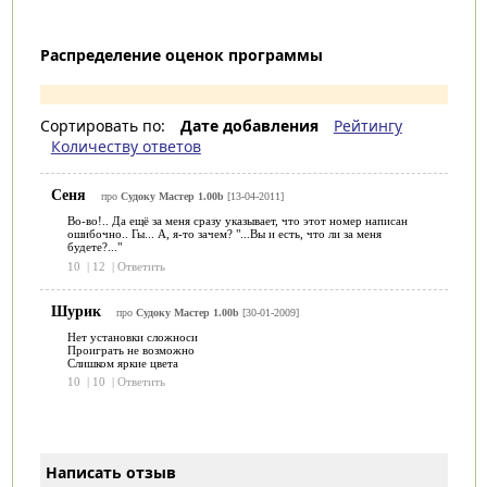
Распределение оценок программы
Сортировать по:
Дате добавления
Рейтингу
Количеству ответов
Сеня
про
Судоку Мастер 1.00b
[13-04-2011]
Во-во!.. Да ещё за меня сразу указывает, что этот номер написан
ошибочно.. Гы... А, я-то зачем? "...Вы и есть, что ли за меня
будете?..."
10
|
12
|
Ответить
Шурик
про
Судоку Мастер 1.00b
[30-01-2009]
Нет установки сложноси
Проиграть не возможно
Слишком яркие цвета
10
|
10
|
Ответить
Написать отзыв