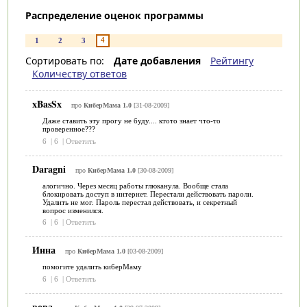
Распределение оценок программы
4
1
2
3
Сортировать по:
Дате добавления
Рейтингу
Количеству ответов
xBasSx
про
КиберМама 1.0
[31-08-2009]
Даже ставить эту прогу не буду.... ктото знает что-то
проверенное???
6
|
6
|
Ответить
Daragni
про
КиберМама 1.0
[30-08-2009]
алогично. Через месяц работы глюканула. Вообще стала
блокировать доступ в интернет. Перестали действовать пароли.
Удалить не мог. Пароль перестал действовать, и секретный
вопрос изменился.
6
|
6
|
Ответить
Инна
про
КиберМама 1.0
[03-08-2009]
помогите удалить киберМаму
6
|
6
|
Ответить
вова