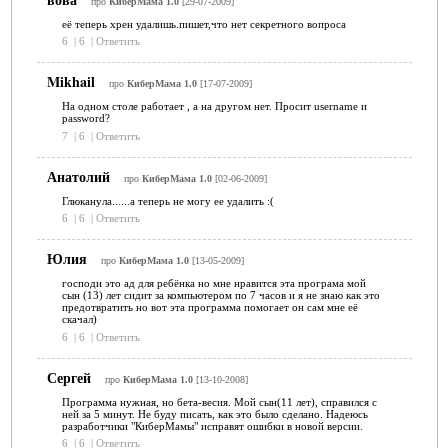
про
КиберМама 1.0
[29-07-2009]
её теперь хрен удалишь.пишет,что нет секретного вопроса
6
|
6
|
Ответить
Mikhail
про
КиберМама 1.0
[17-07-2009]
На одном столе работает , а на другом нет. Просит username и
password?
7
|
6
|
Ответить
Анатолий
про
КиберМама 1.0
[02-06-2009]
Глюканула......а теперь не могу ее удалить :(
6
|
6
|
Ответить
Юлия
про
КиберМама 1.0
[13-05-2009]
господи это ад для ребёнка но мне нравится эта програма мой
сын (13) лет сидит за компьютером по 7 часов и я не знаю как это
предотвратить но вот эта программа помогает он сам мне её
скачал)
6
|
6
|
Ответить
Сергей
про
КиберМама 1.0
[13-10-2008]
Программа нужная, но бета-весия. Мой сын(11 лет), справился с
ней за 5 минут. Не буду писать, как это было сделано. Надеюсь
разработчики "КиберМамы" исправят ошибки в новой версии.
6
|
6
|
Ответить