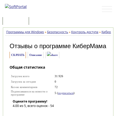
Программы
Статьи
Программы для Windows
»
Безопасность
»
Контроль доступа
»
КиберМа
Отзывы о программе
КиберМама
СКАЧАТЬ
Описание
Общая статистика
Загрузок всего
31 926
Загрузок за сегодня
0
Кол-во комментариев
72
Подписавшихся на новости о
5 (
подписаться
)
программе
Оцените программу!
4.00
из 5, всего оценок -
54