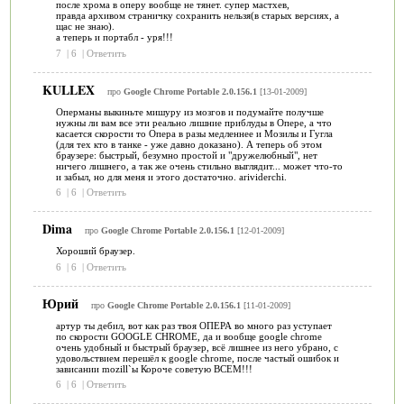
после хрома в оперу вообще не тянет. супер мастхев,
правда архивом страничку сохранить нельзя(в старых версиях, а
щас не знаю).
а теперь и портабл - уря!!!
7
|
6
|
Ответить
KULLEX
про
Google Chrome Portable 2.0.156.1
[13-01-2009]
Оперманы выкиньте мишуру из мозгов и подумайте получше
нужны ли вам все эти реально лишние приблуды в Опере, а что
касается скорости то Опера в разы медленнее и Мозилы и Гугла
(для тех кто в танке - уже давно доказано). А теперь об этом
браузере: быстрый, безумно простой и "дружелюбный", нет
ничего лишнего, а так же очень стильно выглядит... может что-то
и забыл, но для меня и этого достаточно. arividerchi.
6
|
6
|
Ответить
Dima
про
Google Chrome Portable 2.0.156.1
[12-01-2009]
Хороший браузер.
6
|
6
|
Ответить
Юрий
про
Google Chrome Portable 2.0.156.1
[11-01-2009]
артур ты дебил, вот как раз твоя ОПЕРА во много раз уступает
по скорости GOOGLE CHROME, да и вообще google chrome
очень удобный и быстрый браузер, всё лишнее из него убрано, с
удовольствием перешёл к google chrome, после частый ошибок и
зависании mozill`ы Короче советую ВСЕМ!!!
6
|
6
|
Ответить