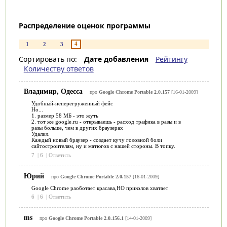
Распределение оценок программы
4
1
2
3
Сортировать по:
Дате добавления
Рейтингу
Количеству ответов
Владимир, Одесса
про
Google Chrome Portable 2.0.157
[16-01-2009]
Удобный-неперегруженный фейс
Но...
1. размер 58 МБ - это жуть
2. тот же google.ru - открываешь - расход трафика в разы и в
разы больше, чем в других браузерах
Удалил.
Каждый новый браузер - создает кучу головной боли
сайтостроителям, ну и матюгов с нашей стороны. В топку.
7
|
6
|
Ответить
Юрий
про
Google Chrome Portable 2.0.157
[16-01-2009]
Google Chrome раоботает красава,НО приколов хватает
6
|
6
|
Ответить
ms
про
Google Chrome Portable 2.0.156.1
[14-01-2009]