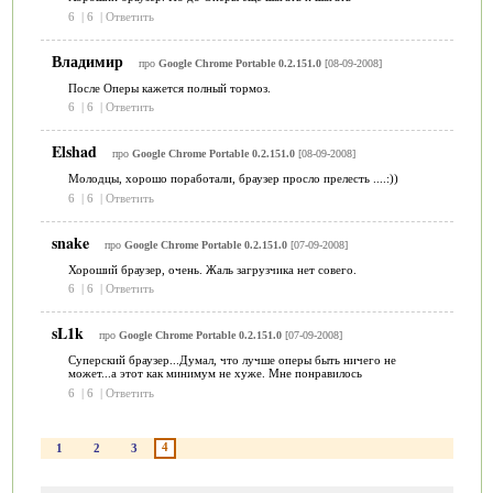
6
|
6
|
Ответить
Владимир
про
Google Chrome Portable 0.2.151.0
[08-09-2008]
После Оперы кажется полный тормоз.
6
|
6
|
Ответить
Elshad
про
Google Chrome Portable 0.2.151.0
[08-09-2008]
Молодцы, хорошо поработали, браузер просло прелесть ....:))
6
|
6
|
Ответить
snake
про
Google Chrome Portable 0.2.151.0
[07-09-2008]
Хороший браузер, очень. Жаль загрузчика нет совего.
6
|
6
|
Ответить
sL1k
про
Google Chrome Portable 0.2.151.0
[07-09-2008]
Суперский браузер...Думал, что лучше оперы быть ничего не
может...а этот как минимум не хуже. Мне понравилось
6
|
6
|
Ответить
4
1
2
3