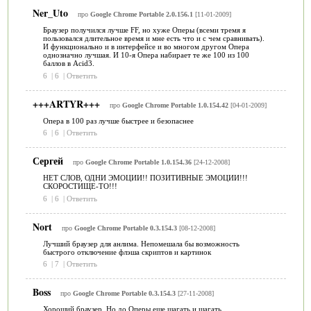
Ner_Uto
про
Google Chrome Portable 2.0.156.1
[11-01-2009]
Браузер получился лучше FF, но хуже Оперы (всеми тремя я
пользовался длительное время и мне есть что и с чем сравнивать).
И функционально и в интерфейсе и во многом другом Опера
однозначно лучшая. И 10-я Опера набирает те же 100 из 100
баллов в Acid3.
6
|
6
|
Ответить
+++ARTYR+++
про
Google Chrome Portable 1.0.154.42
[04-01-2009]
Опера в 100 раз лучше быстрее и безопаснее
6
|
6
|
Ответить
Сергей
про
Google Chrome Portable 1.0.154.36
[24-12-2008]
НЕТ СЛОВ, ОДНИ ЭМОЦИИ!! ПОЗИТИВНЫЕ ЭМОЦИИ!!!
СКОРОСТИЩЕ-ТО!!!
6
|
6
|
Ответить
Nort
про
Google Chrome Portable 0.3.154.3
[08-12-2008]
Лучший браузер для анлима. Непомешала бы возможность
быстрого отключение флэша скриптов и картинок
6
|
7
|
Ответить
Boss
про
Google Chrome Portable 0.3.154.3
[27-11-2008]
Хороший браузер. Но до Оперы еще шагать и шагать