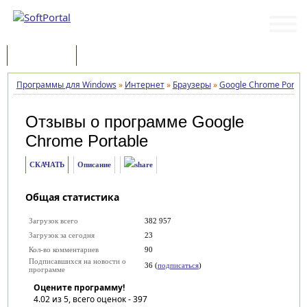
Программы
Статьи
Программы для Windows
»
Интернет
»
Браузеры
»
Google Chrome Portab
Отзывы о программе
Google
Chrome Portable
СКАЧАТЬ
Описание
Общая статистика
Загрузок всего
382 957
Загрузок за сегодня
23
Кол-во комментариев
90
Подписавшихся на новости о
36 (
подписаться
)
программе
Оцените программу!
4.02
из 5, всего оценок -
397