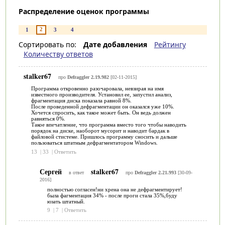
Распределение оценок программы
2
1
3
4
Сортировать по:
Дате добавления
Рейтингу
Количеству ответов
stalker67
про
Defraggler 2.19.982
[02-11-2015]
Программа откровенно разочаровала, невзирая на имя
известного производителя. Установил ее, запустил анализ,
фрагментация диска показала равной 8%.
После проведенной дефрагментации он оказался уже 10%.
Хочется спросить, как такое может быть. Он ведь должен
равняться 0%.
Такое впечатление, что программа вместо того чтобы наводить
порядок на диске, наоборот мусорит и наводит бардак в
файловой стистеме. Пришлось программу сносить и дальше
пользоваться штатным дефрагментатором Windows.
13
|
33
|
Ответить
Сергей
stalker67
в ответ
про
Defraggler 2.21.993
[30-09-
2016]
полностью согласен!ни хрена она не дефрагментирует!
была фагментация 34% - после проги стала 35%,буду
юзать штатный.
9
|
7
|
Ответить