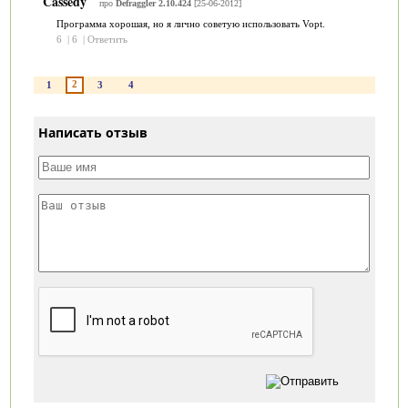
Cassedy
про
Defraggler 2.10.424
[25-06-2012]
Программа хорошая, но я лично советую использовать Vopt.
6
|
6
|
Ответить
2
1
3
4
Написать отзыв