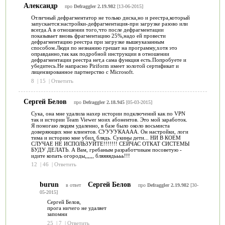
Александр
про
Defraggler 2.19.982
[13-06-2015]
Отличный дефрагментатор не только диска,но и реестра,который
запускается:настройки-дефрагментация-при загрузке разово или
всегда.А в отношении того,что после дефрагментации
показывает вновь фрагментацию 25%,надо ей провести
дефрагментацию реестра при загрузке вышеуказанным
способом.Люди по незнанию грешат на программу,хотя это
оправданно,так как подробной инструкции в отношении
дефрагментации реестра нет,а сама функция есть.Попробуете и
убедитесь.Не напрасно Piriform имеет золотой сертификат и
лицензированное партнерство с Microsoft.
8
|
15
|
Ответить
Сергей Белов
про
Defraggler 2.18.945
[05-03-2015]
Сука, она мне удалила нахер истории подключений как по VPN
так и истории Team Viewer моих абонентов. Это мой заработок.
Я помогаю людям удаленно, в базе было около восьмиста
доверяющих мне клиентов. СУУУУКАААА. Он настройки, логи
тима и историю мне убил, блядь. Сукины дети... НИ В КОЕМ
СЛУЧАЕ НЕ ИСПОЛЬЗУЙТЕ!!!!!!! СЕЙЧАС ОТКАТ СИСТЕМЫ
БУДУ ДЕЛАТЬ. А Вам, гребаным разработчикам посоветую -
идите копать огороды,,,,,, бляяяядьььь!!!
12
|
46
|
Ответить
burun
Сергей Белов
в ответ
про
Defraggler 2.19.982
[30-
05-2015]
Сергей Белов,
прога ничего не удаляет
запомни
25
|
7
|
Ответить