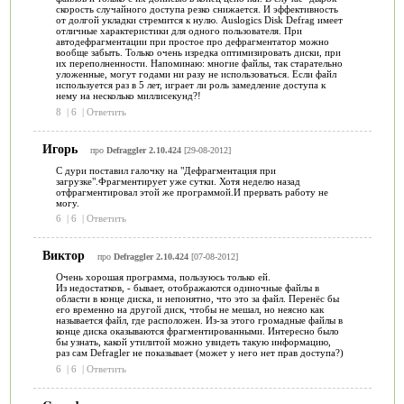
скорость случайного доступа резко снижается. И эффективность
от долгой укладки стремится к нулю. Auslogics Disk Defrag имеет
отличные характеристики для одного пользователя. При
автодефрагментации при простое про дефрагментатор можно
вообще забыть. Только очень изредка оптимизировать диски, при
их переполненности. Напоминаю: многие файлы, так старательно
уложенные, могут годами ни разу не использоваться. Если файл
используется раз в 5 лет, играет ли роль замедление доступа к
нему на несколько миллисекунд?!
8
|
6
|
Ответить
Игорь
про
Defraggler 2.10.424
[29-08-2012]
С дури поставил галочку на "Дефрагментация при
загрузке".Фрагментирует уже сутки. Хотя неделю назад
отфрагментировал этой же программой.И прервать работу не
могу.
6
|
6
|
Ответить
Виктор
про
Defraggler 2.10.424
[07-08-2012]
Очень хорошая программа, пользуюсь только ей.
Из недостатков, - бывает, отображаются одиночные файлы в
области в конце диска, и непонятно, что это за файл. Перенёс бы
его временно на другой диск, чтобы не мешал, но неясно как
называется файл, где расположен. Из-за этого громадные файлы в
конце диска оказываются фрагментированными. Интересно было
бы узнать, какой утилитой можно увидеть такую информацию,
раз сам Defragler не показывает (может у него нет прав доступа?)
6
|
6
|
Ответить