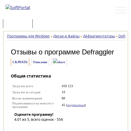
Программы
Статьи
Программы для Windows
»
Диски и файлы
»
Дефрагментаторы
»
Defragg
Отзывы о программе
Defraggler
СКАЧАТЬ
Описание
Общая статистика
Загрузок всего
450 123
Загрузок за сегодня
19
Кол-во комментариев
88
Подписавшихся на новости о
45 (
подписаться
)
программе
Оцените программу!
4.01
из 5, всего оценок -
554