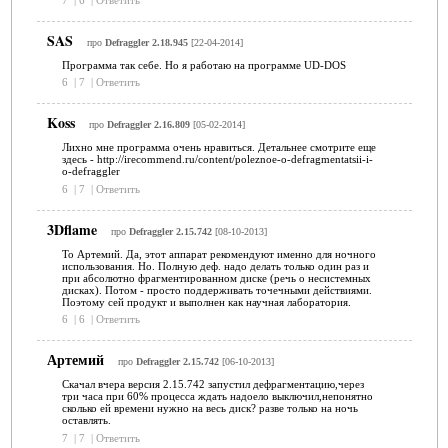
SAS
про
Defraggler 2.18.945
[22-04-2014]
Программа так себе. Но я работаю на программе UD-DOS
6
|
7
|
Ответить
Koss
про
Defraggler 2.16.809
[05-02-2014]
Лиxно мне программа очень нравиться. Детальнее смотрите еще
здесь - http://irecommend.ru/content/poleznoe-o-defragmentatsii-i-
o-defraggler
6
|
7
|
Ответить
3Dflame
про
Defraggler 2.15.742
[08-10-2013]
To Артемий. Да, этот аппарат рекомендуют именно для ночного
использования. Но. Полную деф. надо делать только один раз и
при абсолютно фрагментированном диске (речь о несистемных
дисках). Потом - просто поддерживать точечными действиями.
Поэтому сей продукт и выполнен как научная лаборатория.
6
|
6
|
Ответить
Артемий
про
Defraggler 2.15.742
[06-10-2013]
Скачал вчера версия 2.15.742 запустил дефрагментацию,через
три часа при 60% процесса ждать надоело выключил,непонятно
сколько ей времени нужно на весь диск? разве только на ночь
оставлять.
7
|
7
|
Ответить