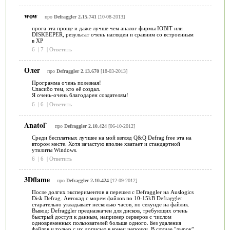
wow
про
Defraggler 2.15.741
[10-08-2013]
прога эта проще и даже лучше чем аналог фирмы IOBIT или
DISKEEPER, результат очень нагляден и сравним со встроенным
в XP
6
|
7
|
Ответить
Олег
про
Defraggler 2.13.670
[18-03-2013]
Программа очень полезная!
Спасибо тем, кто её создал.
Я очень-очень благодарен создателям!
6
|
6
|
Ответить
Anatol`
про
Defraggler 2.10.424
[06-10-2012]
Среди бесплатных лучшее на мой взгляд Q&Q Defrag free эта на
втором месте. Хотя зачастую вполне хватает и стандартной
утилиты Windows.
6
|
6
|
Ответить
3Dflame
про
Defraggler 2.10.424
[12-09-2012]
После долгих экспериментов я перешел с Defraggler на Auslogics
Disk Defrag. Автокад с морем файлов по 10-15kB Defraggler
старательно укладывает несколько часов, по секунде на файлик.
Вывод: Defraggler предназначен для дисков, требующих очень
быстрый доступ к данным, например серверов с числом
одновременных пользователей больше одного. Без удаления
файлов и только с их дописью в конец цепочки. В случае "дырок"