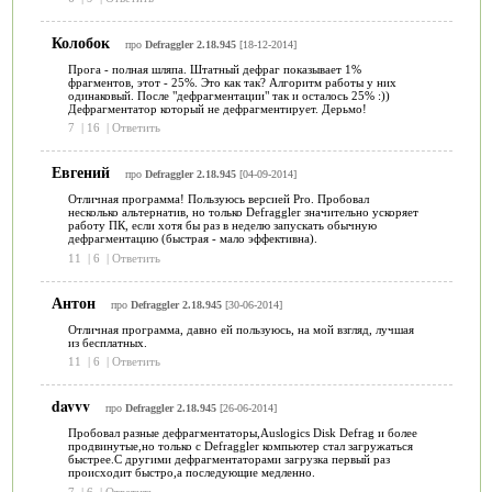
Колобок
про
Defraggler 2.18.945
[18-12-2014]
Прога - полная шляпа. Штатный дефраг показывает 1%
фрагментов, этот - 25%. Это как так? Алгоритм работы у них
одинаковый. После "дефрагментации" так и осталось 25% :))
Дефрагментатор который не дефрагментирует. Дерьмо!
7
|
16
|
Ответить
Евгений
про
Defraggler 2.18.945
[04-09-2014]
Отличная программа! Пользуюсь версией Pro. Пробовал
несколько альтернатив, но только Defraggler значительно ускоряет
работу ПК, если хотя бы раз в неделю запускать обычную
дефрагментацию (быстрая - мало эффективна).
11
|
6
|
Ответить
Антон
про
Defraggler 2.18.945
[30-06-2014]
Отличная программа, давно ей пользуюсь, на мой взгляд, лучшая
из бесплатных.
11
|
6
|
Ответить
davvv
про
Defraggler 2.18.945
[26-06-2014]
Пробовал разные дефрагментаторы,Auslogics Disk Defrag и более
продвинутые,но только с Defraggler компьютер стал загружаться
быстрее.С другими дефрагментаторами загрузка первый раз
происходит быстро,а последующие медленно.
7
|
6
|
Ответить