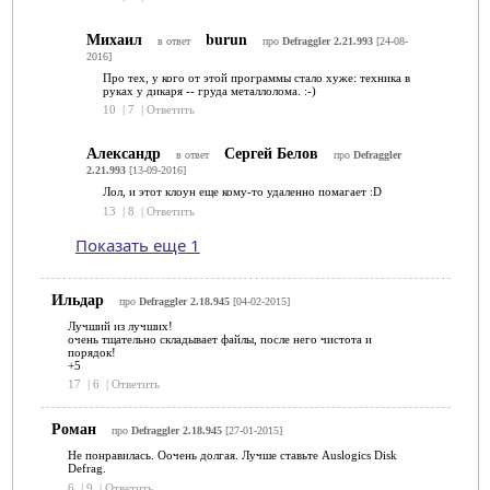
Михаил
burun
в ответ
про
Defraggler 2.21.993
[24-08-
2016]
Про тех, у кого от этой программы стало хуже: техника в
руках у дикаря -- груда металлолома. :-)
10
|
7
|
Ответить
Александр
Сергей Белов
в ответ
про
Defraggler
2.21.993
[13-09-2016]
Лол, и этот клоун еще кому-то удаленно помагает :D
13
|
8
|
Ответить
Показать еще 1
Ильдар
про
Defraggler 2.18.945
[04-02-2015]
Лучший из лучших!
очень тщательно складывает файлы, после него чистота и
порядок!
+5
17
|
6
|
Ответить
Роман
про
Defraggler 2.18.945
[27-01-2015]
Не понравилась. Оочень долгая. Лучше ставьте Auslogics Disk
Defrag.
6
|
9
|
Ответить