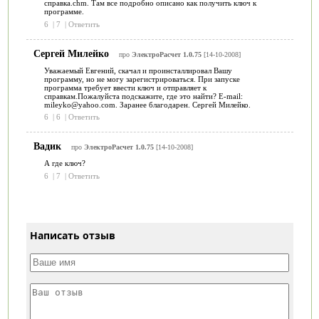
справка.chm. Там все подробно описано как получить ключ к
программе.
6
|
7
|
Ответить
Сергей Милейко
про
ЭлектроРасчет 1.0.75
[14-10-2008]
Уважаемый Евгений, скачал и проинсталлировал Вашу
программу, но не могу зарегистрироваться. При запуске
программа требует ввести ключ и отправляет к
справкам.Пожалуйста подскажите, где это найти? E-mail:
mileyko@yahoo.com. Заранее благодарен. Сергей Милейко.
6
|
6
|
Ответить
Вадик
про
ЭлектроРасчет 1.0.75
[14-10-2008]
А где ключ?
6
|
7
|
Ответить
Написать отзыв