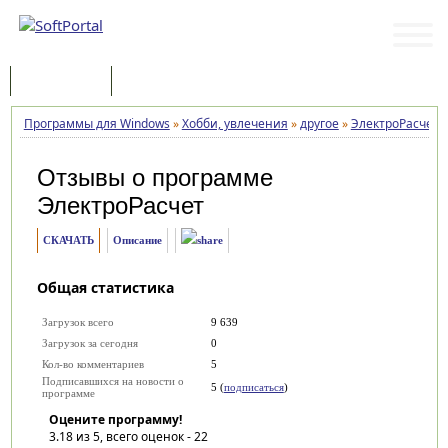
Программы
Статьи
Программы для Windows
»
Хобби, увлечения
»
другое
»
ЭлектроРасчет
»
Отзывы о программе
ЭлектроРасчет
СКАЧАТЬ
Описание
Общая статистика
Загрузок всего
9 639
Загрузок за сегодня
0
Кол-во комментариев
5
Подписавшихся на новости о
5 (
подписаться
)
программе
Оцените программу!
3.18
из 5, всего оценок -
22