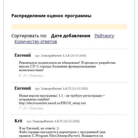
Распределение оценок программы
Сортировать по:
Дате добавления
Рейтингу
Количеству ответов
Евгений
про
ЭлектроРасчет 1.1.0
[20-10-2008]
Рекомендую подписаться на обновление! В процессе разработки
версия 2.0! С гораздо большими функциональными
возможностями!
6
|
6
|
Ответить
Евгений
про
ЭлектроРасчет 1.0.75
[19-10-2008]
Новая версия программы: 1.1 - не требует регистрации +
исправлены ошибки!
http://electroraschet.narod.ru/ER110_setup.exe
7
|
6
|
Ответить
Krit
про
ЭлектроРасчет 1.0.75
[18-10-2008]
Я не Евгений, но отвечу :)
Файл справки находится в директории с программой (как
правило C:\Program Files\ЭлектроРасчет). Называется он