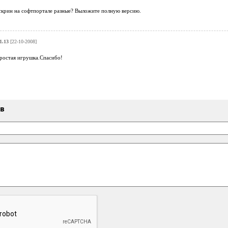
скрин на софтпортале разные? Выложите полную версию.
1.13
[22-10-2008]
простая игрушка.Спасибо!
ыв