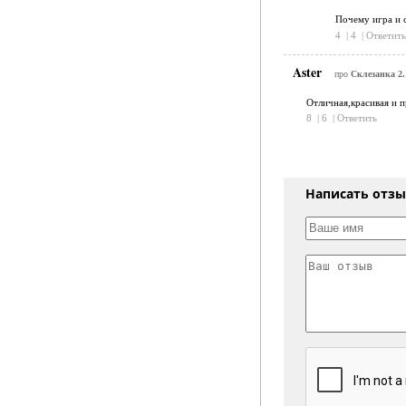
Почему игра и 
4
|
4
|
Ответить
Aster
про
Склезанка 2.
Отличная,красивая и 
8
|
6
|
Ответить
Написать отз