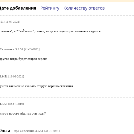
Дате добавления
Рейтингу
Количеству ответов
.51
[11-07-2021]
лезанка", а "СклЁзанки", понял, когда в конце игры появилась надпись
Склезанка 3.0.51
[21-05-2021]
другое когда будет старая версия
3.0.51
[13-03-2021]
уйста как можно скачать старую версию склезанка
.0.50
[03-11-2019]
 игре просто лёд, где эти поля?
льга
про
Склезанка 3.0.51
[28-01-2021]