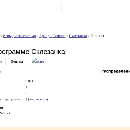
Войти на аккаунт
Зарегистрироваться
»
Игры, развлечения
»
Аркады, Экшен
»
Склезанка
»
Отзывы
рограмме
Склезанка
е
Отзывы
а
Распределен
9 804
1
6
и о программе
1 (
подписаться
)
у!
ок -
27