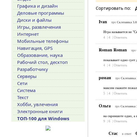
Графика и дизайн
Сортировать по:
Деловые программы
Диски и файлы
Ivan
про
Склезанка 3.0
Игры, развлечения
Игра называется не "Ск
Интернет
4
|
4
|
Ответить
Мобильные телефоны
Навигация, GPS
Roman Roman
про
Образование, наука
показывает одно сует 
Рабочий стол, десктоп
4
|
4
|
Ответить
Разработчику
Серверы
роман
про
Склезанка 
Сети
максим скажите пожал
Система
5
|
4
|
Ответить
Текст
Хобби, увлечения
Ольга
про
Склезанка 3
Электронные книги
на скриншоте одно, а в
ТОП-100 для Windows
9
|
6
|
Ответить
Стас
О
в ответ