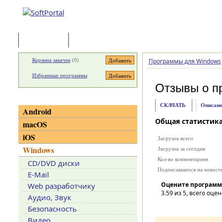
Программы
Статьи
Корзина закачек
(
0
)
Программы для Windows
Избранные программы
Отзывы о п
Категории
СКАЧАТЬ
Описани
Android
Общая статистик
macOS
iOS
Загрузок всего
Windows
Загрузок за сегодня
Кол-во комментариев
CD/DVD диски
Подписавшихся на новост
E-Mail
Оцените программ
Web разработчику
3.59
из 5, всего оцен
Аудио, Звук
Безопасность
Видео