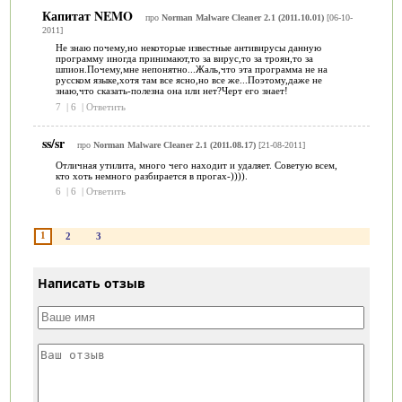
Капитат NEMO
про
Norman Malware Cleaner 2.1 (2011.10.01)
[06-10-
2011]
Не знаю почему,но некоторые известные антивирусы данную
программу иногда принимают,то за вирус,то за троян,то за
шпион.Почему,мне непонятно...Жаль,что эта программа не на
русском языке,хотя там все ясно,но все же...Поэтому,даже не
знаю,что сказать-полезна она или нет?Черт его знает!
7
|
6
|
Ответить
ss/sr
про
Norman Malware Cleaner 2.1 (2011.08.17)
[21-08-2011]
Отличная утилита, много чего находит и удаляет. Советую всем,
кто хоть немного разбирается в прогах-)))).
6
|
6
|
Ответить
1
2
3
Написать отзыв