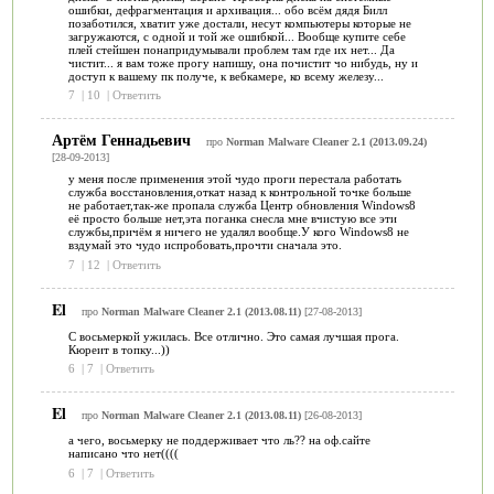
ошибки, дефрагментация и архивация... обо всём дядя Билл
позаботился, хватит уже достали, несут компьютеры которые не
загружаются, с одной и той же ошибкой... Вообще купите себе
плей стейшен понапридумывали проблем там где их нет... Да
чистит... я вам тоже прогу напишу, она почистит чо нибудь, ну и
доступ к вашему пк получе, к вебкамере, ко всему железу...
7
|
10
|
Ответить
Артём Геннадьевич
про
Norman Malware Cleaner 2.1 (2013.09.24)
[28-09-2013]
у меня после применения этой чудо проги перестала работать
служба восстановления,откат назад к контрольной точке больше
не работает,так-же пропала служба Центр обновления Windows8
её просто больше нет,эта поганка снесла мне вчистую все эти
службы,причём я ничего не удалял вообще.У кого Windows8 не
вздумай это чудо испробовать,прочти сначала это.
7
|
12
|
Ответить
El
про
Norman Malware Cleaner 2.1 (2013.08.11)
[27-08-2013]
С восьмеркой ужилась. Все отлично. Это самая лучшая прога.
Кюреит в топку...))
6
|
7
|
Ответить
El
про
Norman Malware Cleaner 2.1 (2013.08.11)
[26-08-2013]
а чего, восьмерку не поддерживает что ль?? на оф.сайте
написано что нет((((
6
|
7
|
Ответить