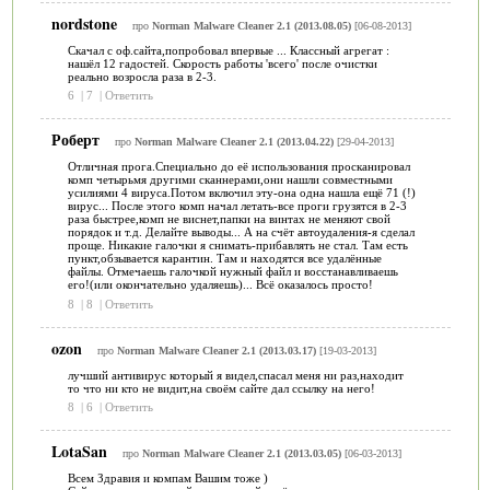
nordstone
про
Norman Malware Cleaner 2.1 (2013.08.05)
[06-08-2013]
Скачал с оф.сайта,попробовал впервые ... Классный агрегат :
нашёл 12 гадостей. Скорость работы 'всего' после очистки
реально возросла раза в 2-3.
6
|
7
|
Ответить
Роберт
про
Norman Malware Cleaner 2.1 (2013.04.22)
[29-04-2013]
Отличная прога.Специально до её использования просканировал
комп четырьмя другими сканнерами,они нашли совместными
усилиями 4 вируса.Потом включил эту-она одна нашла ещё 71 (!)
вирус... После этого комп начал летать-все проги грузятся в 2-3
раза быстрее,комп не виснет,папки на винтах не меняют свой
порядок и т.д. Делайте выводы... А на счёт автоудаления-я сделал
проще. Никакие галочки я снимать-прибавлять не стал. Там есть
пункт,обзывается карантин. Там и находятся все удалённые
файлы. Отмечаешь галочкой нужный файл и восстанавливаешь
его!(или окончательно удаляешь)... Всё оказалось просто!
8
|
8
|
Ответить
ozon
про
Norman Malware Cleaner 2.1 (2013.03.17)
[19-03-2013]
лучший антивирус который я видел,спасал меня ни раз,находит
то что ни кто не видит,на своём сайте дал ссылку на него!
8
|
6
|
Ответить
LotaSan
про
Norman Malware Cleaner 2.1 (2013.03.05)
[06-03-2013]
Всем Здравия и компам Вашим тоже )