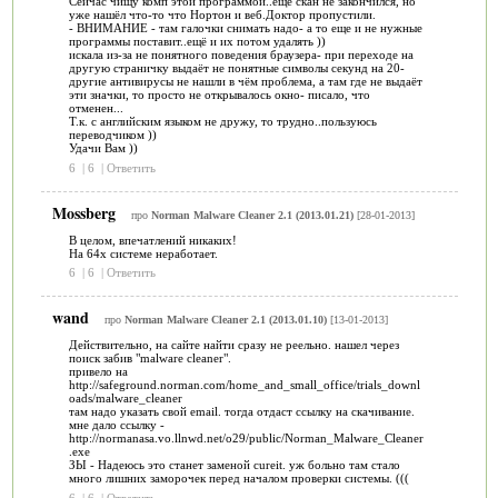
Сейчас чищу комп этой программой..ещё скан не закончился, но
уже нашёл что-то что Нортон и веб.Доктор пропустили.
- ВНИМАНИЕ - там галочки снимать надо- а то еще и не нужные
программы поставит..ещё и их потом удалять ))
искала из-за не понятного поведения браузера- при переходе на
другую страничку выдаёт не понятные символы секунд на 20-
другие антивирусы не нашли в чём проблема, а там где не выдаёт
эти значки, то просто не открывалось окно- писало, что
отменен...
Т.к. с английским языком не дружу, то трудно..пользуюсь
переводчиком ))
Удачи Вам ))
6
|
6
|
Ответить
Mossberg
про
Norman Malware Cleaner 2.1 (2013.01.21)
[28-01-2013]
В целом, впечатлений никаких!
На 64x системе неработает.
6
|
6
|
Ответить
wand
про
Norman Malware Cleaner 2.1 (2013.01.10)
[13-01-2013]
Действительно, на сайте найти сразу не реельно. нашел через
поиск забив "malware cleaner".
привело на
http://safeground.norman.com/home_and_small_office/trials_downl
oads/malware_cleaner
там надо указать свой email. тогда отдаст ссылку на скачивание.
мне дало ссылку -
http://normanasa.vo.llnwd.net/o29/public/Norman_Malware_Cleaner
.exe
ЗЫ - Надеюсь это станет заменой cureit. уж больно там стало
много лишних заморочек перед началом проверки системы. (((
6
|
6
|
Ответить