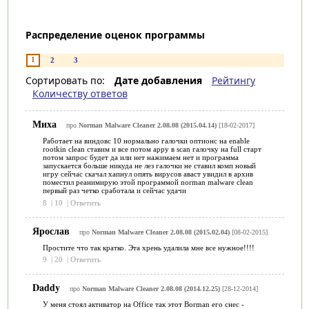
Распределение оценок программы
1
2
3
Сортировать по:
Дате добавления
Рейтингу
Количеству ответов
Миха
про
Norman Malware Cleaner 2.08.08 (2015.04.14)
[18-02-2017]
Работает на виндовс 10 нормально галочки оптионс на enable
rootkin clean ставим и все потом appy в scan галочку на full старт
потом запрос будет да или нет нажимаем нет и программа
запускается больше никуда не лез галочки не ставил комп новый
игру сейчас скачал хапнул опять вирусов аваст увидил в архив
поместил реанимирую этой программой norman malware clean
первый раз четко сработала и сейчас удачи
8
|
10
|
Ответить
Ярослав
про
Norman Malware Cleaner 2.08.08 (2015.02.04)
[08-02-2015]
Простите что так кратко. Эта хрень удалила мне все нужное!!!!
9
|
20
|
Ответить
Daddy
про
Norman Malware Cleaner 2.08.08 (2014.12.25)
[28-12-2014]
У меня стоял активатор на Office так этот Borman его снес -