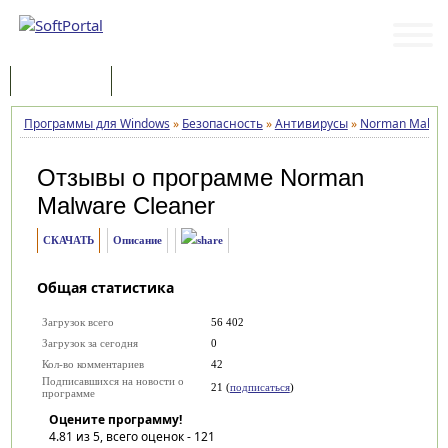
Программы
Статьи
Программы для Windows
»
Безопасность
»
Антивирусы
»
Norman Malwar
Отзывы о программе
Norman
Malware Cleaner
СКАЧАТЬ
Описание
Общая статистика
Загрузок всего
56 402
Загрузок за сегодня
0
Кол-во комментариев
42
Подписавшихся на новости о
21 (
подписаться
)
программе
Оцените программу!
4.81
из 5, всего оценок -
121