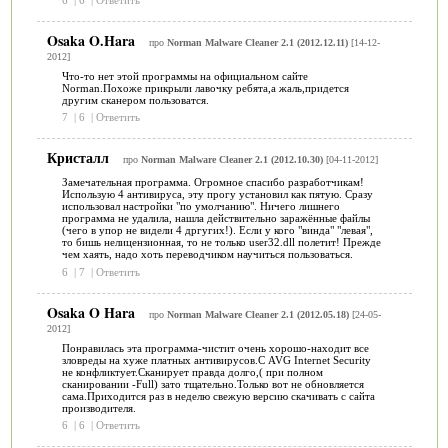
Osaka O.Hara
про
Norman Malware Cleaner 2.1 (2012.12.11)
[14-12-
2012]
Что-то нет этой программы на официальном сайте
Norman.Похоже прикрыли лавочку ребята,а жаль,придется
другим сканером пользоватся.
7
|
6
|
Ответить
Кристалл
про
Norman Malware Cleaner 2.1 (2012.10.30)
[04-11-2012]
Замечательная программа. Огромное спасибо разработчикам!
Использую 4 антивируса, эту прогу установил как пятую. Сразу
использовал настройки "по умолчанию". Ничего лишнего
программа не удалила, нашла действительно заражённые файлы
(чего в упор не видели 4 дргугих!). Если у кого "винда" "левая",
то бишь нелицензионная, то не только user32.dll полетит! Прежде
чем хаять, надо хоть переводчиком научиться пользоваться.
6
|
7
|
Ответить
Osaka O Hara
про
Norman Malware Cleaner 2.1 (2012.05.18)
[24-05-
2012]
Понравилась эта программа-чистит очень хорошо-находит все
зловреды на хуже платных антивирусов.С AVG Internet Security
не конфликтует.Сканирует правда долго,( при полном
сканировании -Full) зато тщательно.Только вот не обновляется
сама.Приходится раз в неделю свежую версию скачивать с сайта
производителя.
6
|
6
|
Ответить