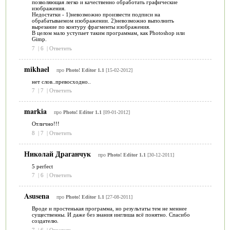
позволяющая легко и качественно обработать графические
изображения.
Недостатки - 1)невозможно произвести подписи на
обрабатываемом изображении. 2)невозможно выполнить
вырезание по контуру фрагменты изображения.
В целом мало уступает таким программам, как Photoshop или
Gimp.
7
|
6
|
Ответить
mikhael
про
Photo! Editor 1.1
[15-02-2012]
нет слов..превосходно..
7
|
7
|
Ответить
markia
про
Photo! Editor 1.1
[09-01-2012]
Отлично!!!
8
|
7
|
Ответить
Николай Драганчук
про
Photo! Editor 1.1
[30-12-2011]
5 perfect
7
|
6
|
Ответить
Asusena
про
Photo! Editor 1.1
[27-08-2011]
Вроде и простенькая программа, но результаты тем не меннее
существенны. И даже без знания инглиша всё понятно. Спасибо
создателю.
7
|
6
|
Ответить