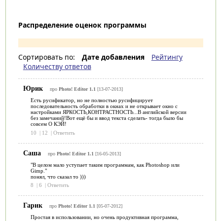
Распределение оценок программы
Сортировать по:
Дате добавления
Рейтингу
Количеству ответов
Юрик
про
Photo! Editor 1.1
[13-07-2013]
Есть русификатор, но не полностью русифицирует
последовательность обработки в окнах и не открывает окно с
настройками ЯРКОСТЬ,КОНТРАСТНОСТЬ...В английской версии
без замечаний!Вот ещё бы и ввод текста сделать- тогда было бы
совсем О КЭЙ!
10
|
12
|
Ответить
Саша
про
Photo! Editor 1.1
[16-05-2013]
"В целом мало уступает таким программам, как Photoshop или
Gimp."
понял, что сказал то )))
8
|
6
|
Ответить
Гарик
про
Photo! Editor 1.1
[05-07-2012]
Простая в использовании, но очень продуктивная программа,