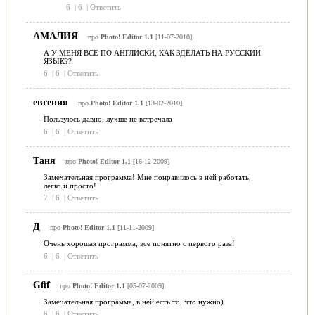
6
|
6
|
Ответить
АМАЛИЯ
про
Photo! Editor 1.1
[11-07-2010]
А У МЕНЯ ВСЕ ПО АНГЛИСКИ, КАК ЗДЕЛАТЬ НА РУССКИЙ
ЯЗЫК??
6
|
6
|
Ответить
евгения
про
Photo! Editor 1.1
[13-02-2010]
Пользуюсь давно, лучше не встречала
6
|
6
|
Ответить
Таня
про
Photo! Editor 1.1
[16-12-2009]
Замечательная программа! Мне понравилось в ней работать,
легко и просто!
7
|
6
|
Ответить
Д
про
Photo! Editor 1.1
[11-11-2009]
Очень хорошая программа, все понятно с первого раза!
6
|
6
|
Ответить
Gfif
про
Photo! Editor 1.1
[05-07-2009]
Замечательная программа, в ней есть то, что нужно)
6
|
6
|
Ответить