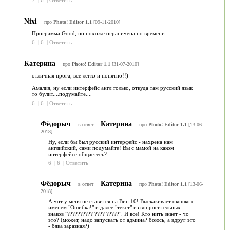
Nixi
про
Photo! Editor 1.1
[09-11-2010]
Программа Good, но похоже ограничена по времени.
6
|
6
|
Ответить
Катерина
про
Photo! Editor 1.1
[31-07-2010]
отличная прога, все легко и понятно!!)
Амалия, ну если интерфейс англ только, откуда там русский язык
то булит....подумайте....
6
|
6
|
Ответить
Фёдорыч
Катерина
в ответ
про
Photo! Editor 1.1
[13-06-
2018]
Ну, если бы был русский интерфейс - нахрена нам
английский, сами подумайте! Вы с мамой на каком
интерфейсе общаетесь?
6
|
6
|
Ответить
Фёдорыч
Катерина
в ответ
про
Photo! Editor 1.1
[13-06-
2018]
А чот у меня не ставится на Вин 10! Выскакивает окошко с
именем "Ошибка!" и далее "текст" из вопросительных
знаков "?????????? ???? ?????". И все! Кто нить знает - чо
это? (может, надо запускать от админа? боюсь, а вдруг это
- бяка заразная?)