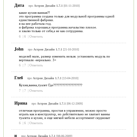
Дита
про
Астрон Дизайн 1.7.1
[01-11-2010]
какие кухня-ванная?!
это программа создана только для модульной программы одной
единственной фабрики.
я на нее работала год.
и фабрика хорошая,и программа.начальство плохое.
и хвалю только от себя,а не как сотрудника.
6
|
6
|
Ответить
John
про
Астрон Дизайн 1.7.1
[21-10-2010]
моделей мало, размер изменить нельзя. установить модуль по
вертикали -нереально. 3+
6
|
7
|
Ответить
Глеб
про
Астрон Дизайн 1.7.1
[13-04-2010]
Кухня,ванна,туалет Где???????????????????
7
|
7
|
Ответить
Ирина
про
Астрон Дизайн 1.7.1
[06-12-2009]
отличная программа, простая в управлении, можно просто
играть как в конструктор, но действительно не хватает ванны
туалета и кухни, и еще мягкой мебели ассортимент скудноват
6
|
6
|
Ответить
н
про
Астрон Дизайн 1.7.1
[08-06-2009]