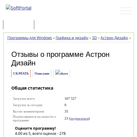
Программы
Статьи
Программы для Windows
»
Графика и дизайн
»
3D
»
Астрон Дизайн
»
От
Отзывы о программе
Астрон
Дизайн
СКАЧАТЬ
Описание
Общая статистика
Загрузок всего
167 527
Загрузок за сегодня
0
Кол-во комментариев
35
Подписавшихся на новости о
23 (
подписаться
)
программе
Оцените программу!
4.00
из 5, всего оценок -
278