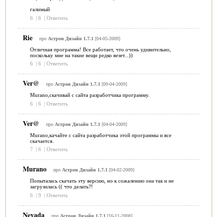
галимый
6
|
6
|
Ответить
Rie
про
Астрон Дизайн 1.7.1
[04-05-2009]
Отличная программа! Все работает, что очень удивительно,
поскольку мне на такие вещи редко везет...))
6
|
6
|
Ответить
Ver@
про
Астрон Дизайн 1.7.1
[09-04-2009]
Murano,скачивай с сайта разработчика программу.
6
|
6
|
Ответить
Ver@
про
Астрон Дизайн 1.7.1
[04-04-2009]
Murano,качайте с сайта разработчика этой программы и все
скачается.
7
|
6
|
Ответить
Murano
про
Астрон Дизайн 1.7.1
[04-02-2009]
Попыталась скачать эту версию, но к сожалению она так и не
загрузилась (( что делать?!
6
|
9
|
Ответить
Nevada
про
Астрон Дизайн 1.7.1
[16-11-2008]