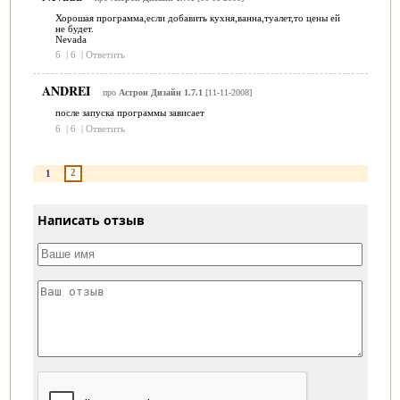
Хорошая программа,если добавить кухня,ванна,туалет,то цены ей
не будет.
Nevada
6
|
6
|
Ответить
ANDREI
про
Астрон Дизайн 1.7.1
[11-11-2008]
после запуска программы зависает
6
|
6
|
Ответить
2
1
Написать отзыв