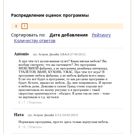
Распределение оценок программы
2
1
Сортировать по:
Дате добавления
Рейтингу
Количеству ответов
Antonio
про
Астрон Дизайн 3.0.0.4
[17-09-2011]
А при чём тут кухня-ванная-тулет? Какая мягкая мебель? Вы
вообще смотрите, что вы скачиваете? Это программа
МЕБЕЛЬНОЙ фабрики, а не программа дизайнера интерьера,
ТУАЛЕТОВ, ВАНН, КУХОНЬ. УЖАС. При чём тут игра? В
программе мебель фабрики, а не мебель фабрик всего мира.
Если это всё будет в программе, то как раз цена программе и
будет. Кстати, заказал их мебель. Да, мне понравилось. И проект
и мебель дома. Девушка в салоне Гранд очень хорошо всё
присоветовала по моему рисунку и в программе с такой
скоростью ориентируется - обалдел. Я дома так не смог - тоже
по вертикали и т.д. мучился.
6
|
7
|
Ответить
Ната
про
Астрон Дизайн 1.7.1
[10-02-2011]
Нормальна программа, просто здесь только корпусная мебель.
8
|
6
|
Ответить