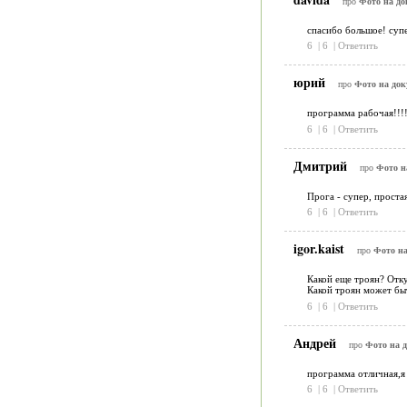
про
Фото на до
спасибо большое! супе
6
|
6
|
Ответить
юрий
про
Фото на док
программа рабочая!!!!
6
|
6
|
Ответить
Дмитрий
про
Фото н
Прога - супер, проста
6
|
6
|
Ответить
igor.kaist
про
Фото на
Какой еще троян? Отк
Какой троян может бы
6
|
6
|
Ответить
Андрей
про
Фото на д
программа отличная,я 
6
|
6
|
Ответить