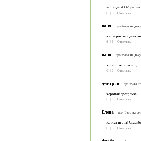
что за дол***б решил 
6
|
6
|
Ответить
ваня
про
Фото на доку
это хорошая,и доступ
6
|
6
|
Ответить
ваня
про
Фото на доку
это отстой,и развод
6
|
6
|
Ответить
дмитрий
про
Фото на
хорошая програмка.
6
|
6
|
Ответить
Елена
про
Фото на док
Крутая прога! Спасибо
6
|
6
|
Ответить
davida