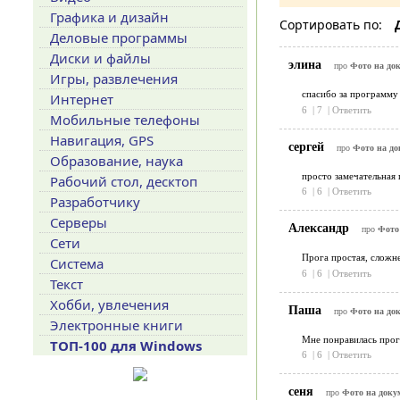
Графика и дизайн
Сортировать по:
Деловые программы
Диски и файлы
элина
про
Фото на док
Игры, развлечения
спасибо за программу
Интернет
6
|
7
|
Ответить
Мобильные телефоны
Навигация, GPS
сергей
про
Фото на до
Образование, наука
просто замечательная
Рабочий стол, десктоп
6
|
6
|
Ответить
Разработчику
Серверы
Александр
про
Фото 
Сети
Прога простая, сложне
Система
6
|
6
|
Ответить
Текст
Хобби, увлечения
Паша
про
Фото на док
Электронные книги
Мне понравилась прог
ТОП-100 для Windows
6
|
6
|
Ответить
сеня
про
Фото на доку