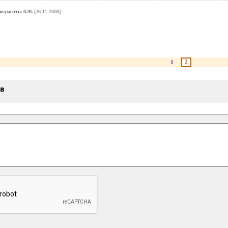
окументы 0.95
[26-11-2008]
2
1
ыв