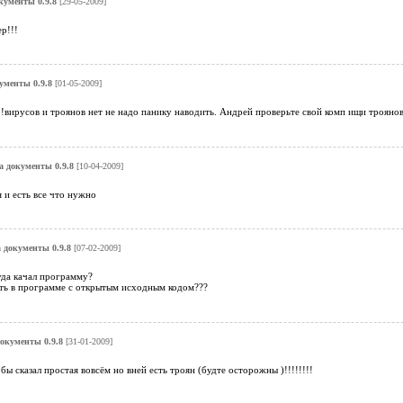
кументы 0.9.8
[29-05-2009]
р!!!
ументы 0.9.8
[01-05-2009]
!вирусов и троянов нет не надо панику наводить. Андрей проверьте свой комп ищи трояно
а документы 0.9.8
[10-04-2009]
я и есть все что нужно
 документы 0.9.8
[07-02-2009]
уда качал программу?
ть в программе с открытым исходным кодом???
окументы 0.9.8
[31-01-2009]
бы сказал простая вовсём но вней есть троян (будте осторожны )!!!!!!!!