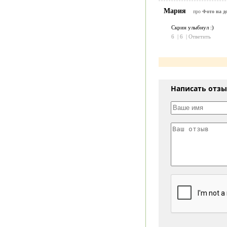
Мария
про
Фото на д
Скрин улыбнул :)
6
|
6
|
Ответить
Написать отз