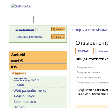
Программы
Статьи
Корзина закачек
(
0
)
Программы для Windows
Избранные программы
Отзывы о п
Категории
СКАЧАТЬ
Описани
Android
Общая статистик
macOS
iOS
Загрузок всего
Windows
Загрузок за сегодня
Кол-во комментариев
CD/DVD диски
Подписавшихся на новост
E-Mail
Оцените программ
Web разработчику
4.43
из 5, всего оцен
Аудио, Звук
Безопасность
Видео