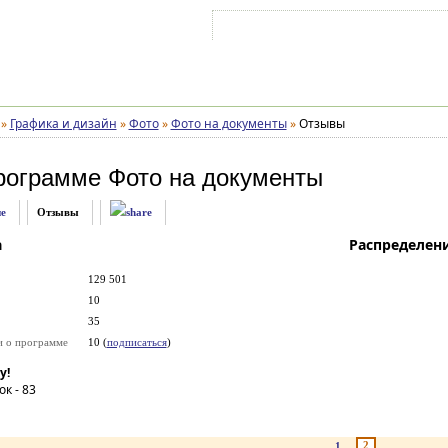
Войти на аккаунт
Зарегистрироваться
»
Графика и дизайн
»
Фото
»
Фото на документы
»
Отзывы
рограмме
Фото на документы
е
Отзывы
а
Распределен
129 501
10
35
и о программе
10 (
подписаться
)
у!
ок -
83
2
1