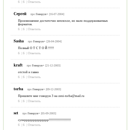
6
|
6
|
Ответить
Сергей
про
Говорун+
[16-07-2004]
Произношение достаточно неплохое, но мало поддерживаемых
форматов.
6
|
6
|
Ответить
Sasha
про
Говорун+
[26-04-2004]
Полный О Т С Т О Й !!!!!
6
|
6
|
Ответить
kraft
про
Говорун+
[21-12-2003]
отстой и гавно
6
|
6
|
Ответить
torba
про
Говорун+
[09-12-2003]
Пришлите мне говорун 3 на zeni-torba@mail.ru
6
|
6
|
Ответить
set
про
Говорун+
[05-09-2003]
суперррррррррррррр!!!!!!!!!!!!!!!!!!!
6
|
6
|
Ответить