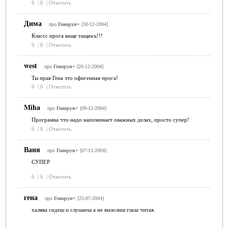
6
|
6
|
Ответить
Дима
про
Говорун+
[30-12-2004]
Классс прога ваще тащюсь!!!
6
|
6
|
Ответить
west
про
Говорун+
[26-12-2004]
Ты прав Гена это офигенная прога!
6
|
6
|
Ответить
Miha
про
Говорун+
[09-12-2004]
Програмка что надо напоминает оважных делах, просто супер!
6
|
6
|
Ответить
Ваня
про
Говорун+
[07-12-2004]
СУПЕР
6
|
6
|
Ответить
гена
про
Говорун+
[25-07-2004]
халява сидеш и слушаеш а не мазолиш глаза читая.