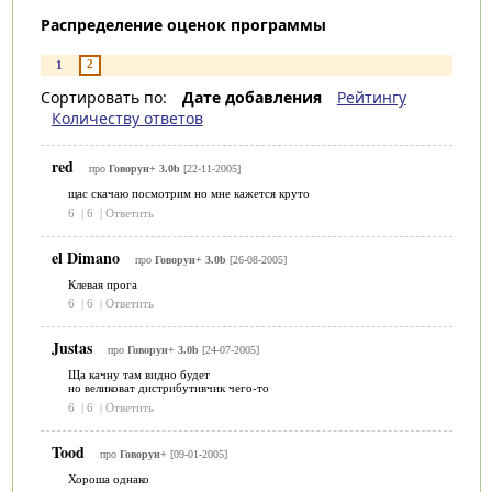
Распределение оценок программы
2
1
Сортировать по:
Дате добавления
Рейтингу
Количеству ответов
red
про
Говорун+ 3.0b
[22-11-2005]
щас скачаю посмотрим но мне кажется круто
6
|
6
|
Ответить
el Dimano
про
Говорун+ 3.0b
[26-08-2005]
Клевая прога
6
|
6
|
Ответить
Justas
про
Говорун+ 3.0b
[24-07-2005]
Ща качну там видно будет
но великоват дистрибутивчик чего-то
6
|
6
|
Ответить
Tood
про
Говорун+
[09-01-2005]
Хороша однако