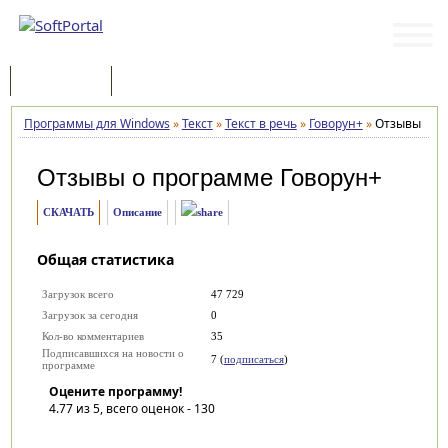
Программы
Статьи
Программы для Windows
»
Текст
»
Текст в речь
»
Говорун+
»
Отзывы
Отзывы о программе
Говорун+
СКАЧАТЬ
Описание
Общая статистика
Загрузок всего
47 729
Загрузок за сегодня
0
Кол-во комментариев
35
Подписавшихся на новости о
7 (
подписаться
)
программе
Оцените программу!
4.77
из 5, всего оценок -
130