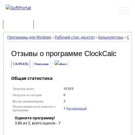
Программы
Статьи
Программы для Windows
»
Рабочий стол, десктоп
»
Калькуляторы
»
Cloc
Отзывы о программе
ClockCalc
СКАЧАТЬ
Описание
Общая статистика
Загрузок всего
10 819
Загрузок за сегодня
0
Кол-во комментариев
3
Подписавшихся на новости о
1 (
подписаться
)
программе
Оцените программу!
3.86
из 5, всего оценок -
7