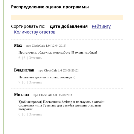
Распределение оценок программы
Сортировать по:
Дате добавления
Рейтингу
Количеству ответов
Max
про
ClockCalc 1.0
[12-04-2013]
Прога очень облегчила мою работу!!! очень удобная!
6
|
6
|
Ответить
Владислав
про
ClockCalc 1.0
[03-08-2012]
Не хватает десятых и сотых секунды :(
7
|
6
|
Ответить
Михаил
про
ClockCalc 1.0
[15-08-2011]
Удобная прога)) Поставил на desktop и пользуюсь в онлайн-
стратегиях типа Травиана для расчёта времени отправки
возвратки.
6
|
6
|
Ответить