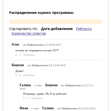
Распределение оценок программы
Сортировать по:
Дате добавления
Рейтингу
Количеству ответов
Олег
про
Информатика 2.1
[26-09-2022]
почему не открывается на вин 10???
6
|
5
|
Ответить
Боцман
про
Информатика 2.1
[15-08-2015]
Дрянь!
6
|
6
|
Ответить
Галина
Боцман
в ответ
про
Информатика 2.1
[21-11-
2016]
И вправду ,дрянь. Ни Х не работает.
6
|
7
|
Ответить
Иван
Галина
в ответ
про
Информатика 2.1
[21-02-2021]