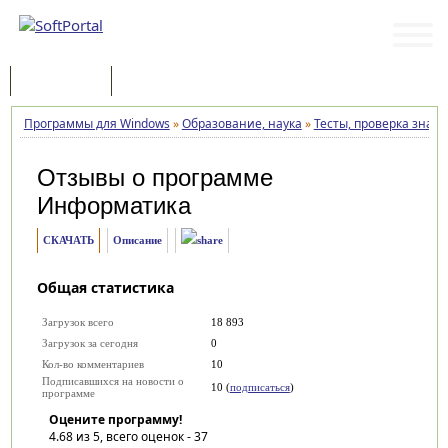
Программы
Статьи
Программы для Windows
»
Образование, наука
»
Тесты, проверка знан
Отзывы о программе
Информатика
СКАЧАТЬ
Описание
Общая статистика
Загрузок всего
18 893
Загрузок за сегодня
0
Кол-во комментариев
10
Подписавшихся на новости о
10 (
подписаться
)
программе
Оцените программу!
4.68
из 5, всего оценок -
37