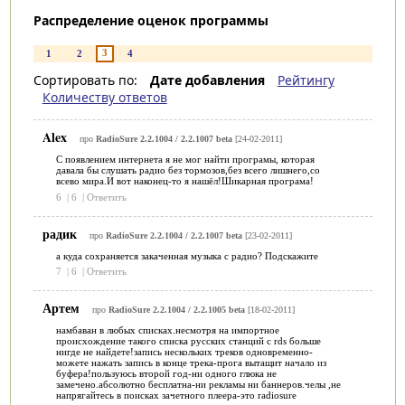
Распределение оценок программы
3
1
2
4
Сортировать по:
Дате добавления
Рейтингу
Количеству ответов
Alex
про
RadioSure 2.2.1004 / 2.2.1007 beta
[24-02-2011]
С появлением интернета я не мог найти програмы, которая
давала бы слушать радио без тормозов,без всего лишнего,со
всево мира.И вот наконец-то я нашёл!Шикарная програма!
6
|
6
|
Ответить
радик
про
RadioSure 2.2.1004 / 2.2.1007 beta
[23-02-2011]
а куда сохраняется закаченная музыка с радио? Подскажите
7
|
6
|
Ответить
Артем
про
RadioSure 2.2.1004 / 2.2.1005 beta
[18-02-2011]
намбаван в любых списках.несмотря на импортное
происхождение такого списка русских станций с rds больше
нигде не найдете!запись нескольких треков одновременно-
можете нажать запись в конце трека-прога вытащит начало из
буфера!пользуюсь второй год-ни одного глюка не
замечено.абсолютно бесплатна-ни рекламы ни баннеров.челы ,не
напрягайтесь в поисках зачетного плеера-это radiosure