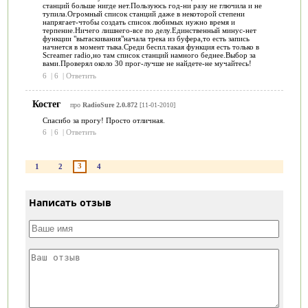
станций больше нигде нет.Пользуюсь год-ни разу не глючила и не
тупила.Огромный список станций даже в некоторой степени
напрягает-чтобы создать список любимых нужно время и
терпение.Ничего лишнего-все по делу.Единственный минус-нет
функции "вытаскивания"начала трека из буфера,то есть запись
начнется в момент тыка.Среди беспл.такая функция есть только в
Screamer radio,но там список станций намного беднее.Выбор за
вами.Проверял около 30 прог-лучше не найдете-не мучайтесь!
6
|
6
|
Ответить
Костег
про
RadioSure 2.0.872
[11-01-2010]
Спасибо за прогу! Просто отличная.
6
|
6
|
Ответить
3
1
2
4
Написать отзыв