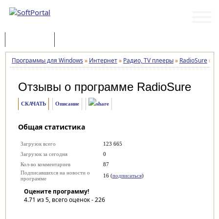
Программы
Статьи
Программы для Windows
»
Интернет
»
Радио, TV плееры
»
RadioSure
»
О
Отзывы о программе
RadioSure
СКАЧАТЬ
Описание
Общая статистика
Загрузок всего
123 665
Загрузок за сегодня
0
Кол-во комментариев
87
Подписавшихся на новости о
16 (
подписаться
)
программе
Оцените программу!
4.71
из 5, всего оценок -
226