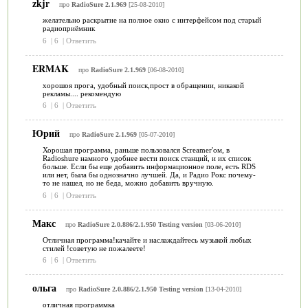
zkjr
про
RadioSure 2.1.969
[25-08-2010]
желательно раскрытие на полное окно с интерфейсом под старый
радиоприёмник
6
|
6
|
Ответить
ERMAK
про
RadioSure 2.1.969
[06-08-2010]
хорошоя прога, удобный поиск,прост в обращении, никакой
рекламы.... рекомендую
6
|
6
|
Ответить
Юрий
про
RadioSure 2.1.969
[05-07-2010]
Хорошая программа, раньше пользовался Screamer'ом, в
Radioshure намного удобнее вести поиск станций, и их список
больше. Если бы еще добавить информационное поле, есть RDS
или нет, была бы однозначно лучшей. Да, и Радио Рокс почему-
то не нашел, но не беда, можно добавить вручную.
6
|
6
|
Ответить
Макс
про
RadioSure 2.0.886/2.1.950 Testing version
[03-06-2010]
Отличная программа!качайте и наслаждайтесь музыкой любых
стилей !советую не пожалеете!
6
|
6
|
Ответить
ольга
про
RadioSure 2.0.886/2.1.950 Testing version
[13-04-2010]
отличная программка