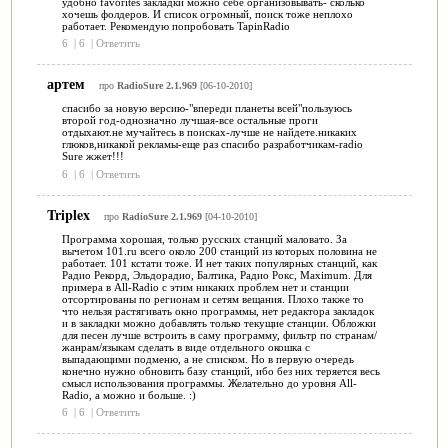
удобно favorites закладки можно себе организовывать- сколько
хочешь фолдеров. И список огромный, поиск тоже неплохо
работает. Рекомендую попробовать TapinRadio
6
|
6
|
Ответить
артем
про
RadioSure 2.1.969
[06-10-2010]
спасибо за новую версию-"впереди планеты всей"пользуюсь
второй год-однозначно лучшая-все остальные проги
отдыхают.не мучайтесь в поисках-лучше не найдете.никаких
глюков,никакой рекламы-еще раз спасибо разработчикам-radio
Sure жжет!!!
6
|
6
|
Ответить
Triplex
про
RadioSure 2.1.969
[04-10-2010]
Программа хорошая, только русских станций маловато. За
вычетом 101.ru всего около 200 станций из которых половина не
работает. 101 кстати тоже. И нет таких популярных станций, как
Радио Рекорд, Эльдорадио, Балтика, Радио Рокс, Maximum. Для
примера в All-Radio с этим никаких проблем нет и станции
отсортированы по регионам и сетям вещания. Плохо также то
что нельзя растягивать окно программы, нет редактора закладок
и в закладки можно добавлять только текущие станции. Обложки
для песен лучше встроить в саму программу, фильтр по странам/
жанрам/языкам сделать в виде отдельного окошка с
выпадающими подменю, а не списком. Но в первую очередь
конечно нужно обновить базу станций, ибо без них теряется весь
смысл использования программы. Желательно до уровня All-
Radio, а можно и больше. :)
6
|
6
|
Ответить