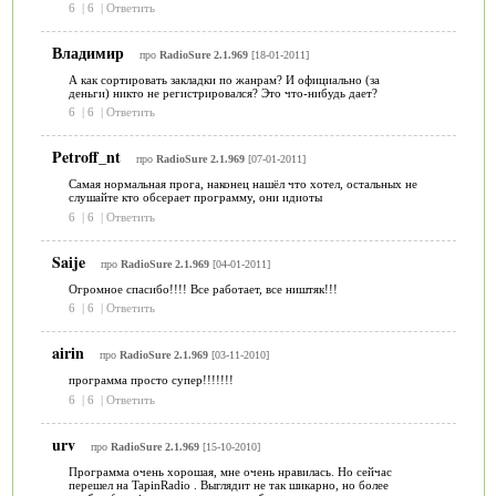
6
|
6
|
Ответить
Владимир
про
RadioSure 2.1.969
[18-01-2011]
А как сортировать закладки по жанрам? И официально (за
деньги) никто не регистрировался? Это что-нибудь дает?
6
|
6
|
Ответить
Petroff_nt
про
RadioSure 2.1.969
[07-01-2011]
Самая нормальная прога, наконец нашёл что хотел, остальных не
слушайте кто обсерает программу, они идиоты
6
|
6
|
Ответить
Saije
про
RadioSure 2.1.969
[04-01-2011]
Огромное спасибо!!!! Все работает, все ништяк!!!
6
|
6
|
Ответить
airin
про
RadioSure 2.1.969
[03-11-2010]
программа просто супер!!!!!!!
6
|
6
|
Ответить
urv
про
RadioSure 2.1.969
[15-10-2010]
Программа очень хорошая, мне очень нравилась. Но сейчас
перешел на TapinRadio . Выглядит не так шикарно, но более