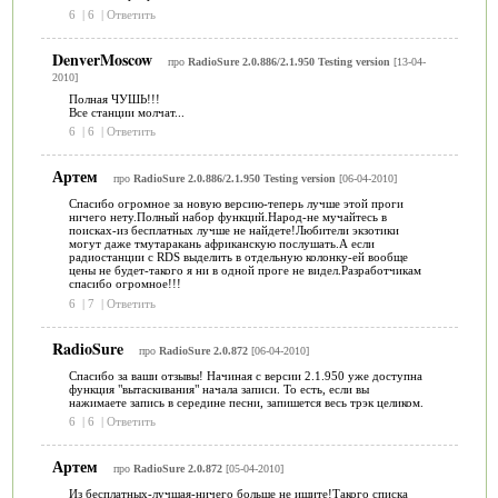
6
|
6
|
Ответить
DenverMoscow
про
RadioSure 2.0.886/2.1.950 Testing version
[13-04-
2010]
Полная ЧУШЬ!!!
Все станции молчат...
6
|
6
|
Ответить
Артем
про
RadioSure 2.0.886/2.1.950 Testing version
[06-04-2010]
Спасибо огромное за новую версию-теперь лучше этой проги
ничего нету.Полный набор функций.Народ-не мучайтесь в
поисках-из бесплатных лучше не найдете!Любители экзотики
могут даже тмутаракань африканскую послушать.А если
радиостанции с RDS выделить в отдельную колонку-ей вообще
цены не будет-такого я ни в одной проге не видел.Разработчикам
спасибо огромное!!!
6
|
7
|
Ответить
RadioSure
про
RadioSure 2.0.872
[06-04-2010]
Спасибо за ваши отзывы! Начиная с версии 2.1.950 уже доступна
функция "вытаскивания" начала записи. То есть, если вы
нажимаете запись в середине песни, запишется весь трэк целиком.
6
|
6
|
Ответить
Артем
про
RadioSure 2.0.872
[05-04-2010]
Из бесплатных-лучшая-ничего больше не ищите!Такого списка