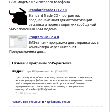
GSM-модема или сотового телефона....
Standard trade CO 2.18
Standard Trade CO - программа,
предназначенная для автоматизации
рассылки и приема коротких сообщений
SMS с помощью GSM модема...
Program SMS 2.4.0
SMS-center - программа для отправки смс с
компьютера через Интернет.
Предназначена для...
Отзывы о программе SMS-рассылка
Андрей
про
SMS-рассылка 1.0.1
[02-09-2015]
Программу попробовать не получается, не цепляет сама модем,
не импортирует файлы со списком контактов, открывает только
.us2 а сохранить в него кроме этой проги нечем! Выывод
программа еще очень сырая, если запущу с нее рассылке
отпишусь! medvedj2005@mail.ru
7
|
10
|
Ответить
Читать все отзывы
(1) /
Добавить отзыв