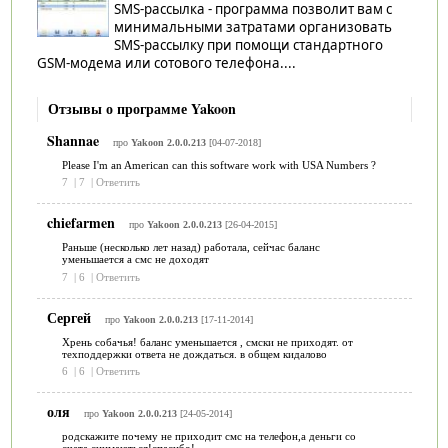
SMS-рассылка - программа позволит вам с
минимальными затратами организовать
SMS-рассылку при помощи стандартного
GSM-модема или сотового телефона....
Отзывы о программе Yakoon
Shannae
про
Yakoon 2.0.0.213
[04-07-2018]
Please I'm an American can this software work with USA Numbers ?
7
|
7
|
Ответить
chiefarmen
про
Yakoon 2.0.0.213
[26-04-2015]
Раньше (несколько лет назад) работала, сейчас баланс
уменьшается а смс не доходят
7
|
6
|
Ответить
Сергей
про
Yakoon 2.0.0.213
[17-11-2014]
Хрень собачья! баланс уменьшается , смски не приходят. от
техподдержки ответа не дождаться. в общем кидалово
6
|
6
|
Ответить
оля
про
Yakoon 2.0.0.213
[24-05-2014]
родскажите почему не приходит смс на телефон,а деньги со