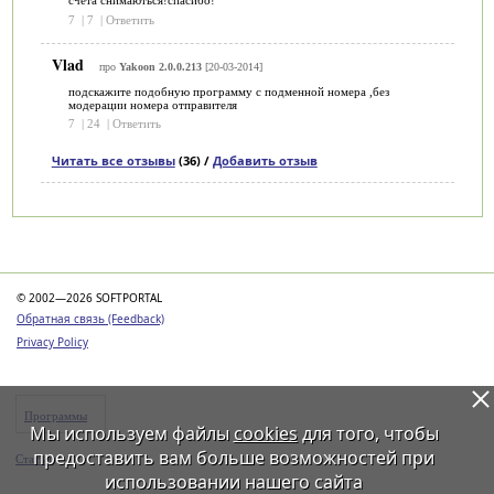
счета снимаються!спасибо!
7
|
7
|
Ответить
Vlad
про
Yakoon 2.0.0.213
[20-03-2014]
подскажите подобную программу с подменной номера ,без
модерации номера отправителя
7
|
24
|
Ответить
Читать все отзывы
(36) /
Добавить отзыв
Категории
© 2002—2026 SOFTPORTAL
Обратная связь (Feedback)
Privacy Policy
Программы
Мы используем файлы
cookies
для того, чтобы
предоставить вам больше возможностей при
Статьи
использовании нашего сайта