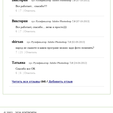
про
Русификатор Adobe Photoshop 7.0
[07-10-2013]
Все работает... спасибо!!!
6
|
7
|
Ответить
Виктория
про
Русификатор Adobe Photoshop 7.0
[07-10-2013]
Все работает, спасибо... легко и просто)))
6
|
7
|
Ответить
shirxan
про
Русификатор Adobe Photoshop 7.0
[02-09-2013]
народ не скажете в каком програме можно зади фото поменять?
7
|
21
|
Ответить
Татьяна
про
Русификатор Adobe Photoshop 7.0
[24-04-2012]
Спасибо все ОК
6
|
6
|
Ответить
Читать все отзывы
(64) /
Добавить отзыв
Категории
© 2002—2026 SOFTPORTAL