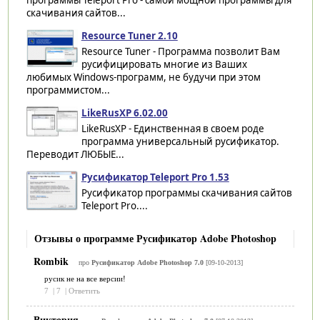
скачивания сайтов...
Resource Tuner 2.10
Resource Tuner - Программа позволит Вам
русифицировать многие из Ваших
любимых Windows-программ, не будучи при этом
программистом...
LikeRusXP 6.02.00
LikeRusXP - Единственная в своем роде
программа универсальный русификатор.
Переводит ЛЮБЫЕ...
Русификатор Teleport Pro 1.53
Русификатор программы скачивания сайтов
Teleport Pro....
Отзывы о программе Русификатор Adobe Photoshop
Rombik
про
Русификатор Adobe Photoshop 7.0
[09-10-2013]
русик не на все версии!
7
|
7
|
Ответить
Виктория