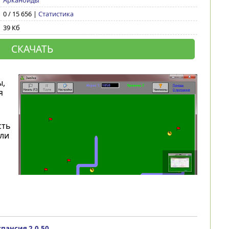
Арканоиды
0 / 15 656 |
Статистика
39 Кб
СКАЧАТЬ
ы,
я
сть
или
спансия 2.0.50