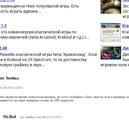
 вариация на тему популярной игры. Есть
Экс
сть играть вдвоем...
со
игр
 1.3
Kra
 - это новая версия классической игры по
Kra
ию кирпичей (типа Arcanoid, Krakout и т.д.) с...
нов
2.40
Ди
- Римейк классической игры типа "Араканоид". Если
Дип
и в Krakout на ZX-Spectrum, то по достоинству
быс
новую графику и звук...
игровом поле я
ме Змейка
.1.10
[08-05-2020]
но провести время, поностольгировать, но хочу сообщить о баге, короче если к примеру 
 влево) то ты умрё повернув голову на 180 градусов...
Mr.Red
про
Змейка 1.0.1.10
[16-12-2025]