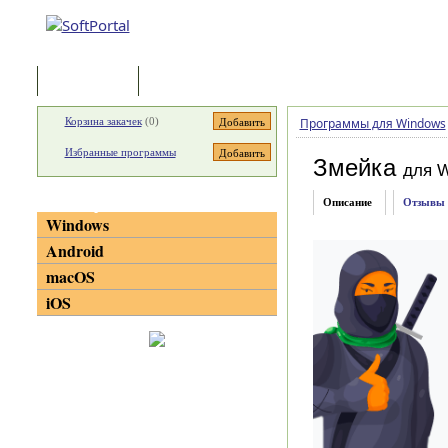
Программы
Статьи
Корзина закачек
(
0
)
Программы для Windows
Избранные программы
Змейка
для 
Категории
Описание
Отзывы
Windows
Android
macOS
iOS