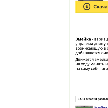
Змейка
- вариац
управляя движущ
возникающую в с
добавляются очк
Движется змейка
на ходу менять н
на саму себя, иг
ТОП-сегодня раздел
Змейка 1