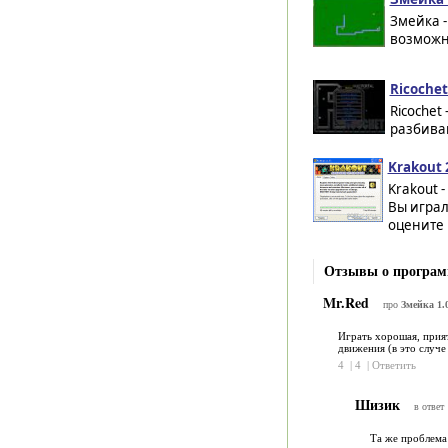
Змейка -
возможно
Ricochet
Ricochet
разбиван
Krakout 
Krakout 
Вы играл
оцените 
Отзывы о програм
Mr.Red
про
Змейка 1.0
Играть хорошая, прият
движения (в это случе
4
|
4
|
Ответить
Шизик
в ответ
Та же проблема