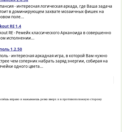
пансия - интересная логическая аркада, где Ваша задача
стоит в доминирующем захвате мозаичных фишек на
овом поле...
kout RE 1.4
kout RE - Ремейк классического Арканоида в совершенно
ом исполнении...
поль 1.2.50
оль - интересная аркадная игра, в которой Вам нужно
трее чем соперник набрать заряд энергии, собирая на
чейки одного цвета...
ползёшь вправо и нажымаешь резко вверх и в противоположную сторону