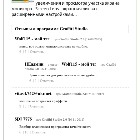
увеличения и просмотра участка экрана
монитора - Screen Lens - экранная линза с
расширенными настройками...
Отзывы о программе Graffiti Studio
Wolf115 - мой тег
про
Graffiti Studio 2.0
[14-07-2013]
класс. вот только мышью рисовать не удобно.
6
|
6
|
Ответить
НЕадмин
Wolf115 - мой тег
в ответ
про
Graffiti
Studio 2.0
[06-11-2019]
Купи планшет для рисования если не удобно.
6
|
9
|
Ответить
vitasik742@ukr.net
про
Graffiti Studio 2.0
[21-07-2012]
вообще не сохраняет граффити
9
|
8
|
Ответить
$DJ 777$
про
Graffiti Studio 2.0
[10-11-2011]
Вообще класненькая программка качайте жесть
6
|
10
|
Ответить