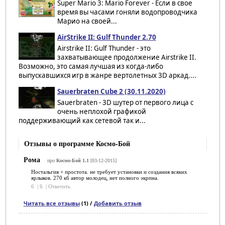
Super Mario 3: Mario Forever - Если в свое
время вы часами гоняли водопроводчика
Марио на своей...
AirStrike II: Gulf Thunder 2.70
Airstrike II: Gulf Thunder - это
захватывающее продолжение Airstrike II.
Возможно, это самая лучшая из когда-либо
выпускавшихся игр в жанре вертолетных 3D аркад....
Sauerbraten Cube 2 (30.11.2020)
Sauerbraten - 3D шутер от первого лица с
очень неплохой графикой
поддерживающий как сетевой так и...
Отзывы о программе Космо-Бой
Рома
про
Космо-Бой 1.1
[03-12-2015]
Ностальгия + простота. не требует установки и создания всяких
ярлыков. 270 кб автор молодец, нет полного экрпна.
6
|
6
|
Ответить
Читать все отзывы
(1) /
Добавить отзыв