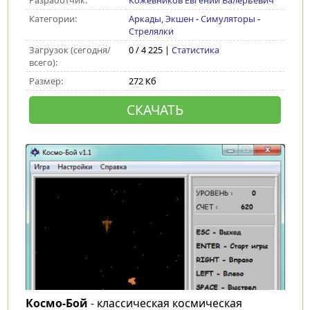
Разработчик:
Кожевников Евгений Валерьевич
Категории:
Аркады, Экшен
-
Симуляторы
-
Стрелялки
Загрузок (сегодня/
0 / 4 225 |
Статистика
всего):
Размер:
272 Кб
СКАЧАТЬ
Космо-Бой
- классическая космическая