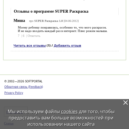
Отзывы о программе SUPER Раскраска
Миша
про
SUPER Раскраска 1.0
[04-06-2012]
Моему ребенку понравилась, особенно то, что мого раскрасок.
И не надо входить каждый раз в интернет. Плюс режим малыша.
7
|
6
|
Ответить
Читать все отзывы
(1) /
Добавить отзыв
Категории
© 2002—2026 SOFTPORTAL
Обратная связь (Feedback)
Privacy Policy
Мы используем файлы
cookies
для того, чтобы
Программы
предоставить вам больше возможностей при
использовании нашего сайта
Статьи