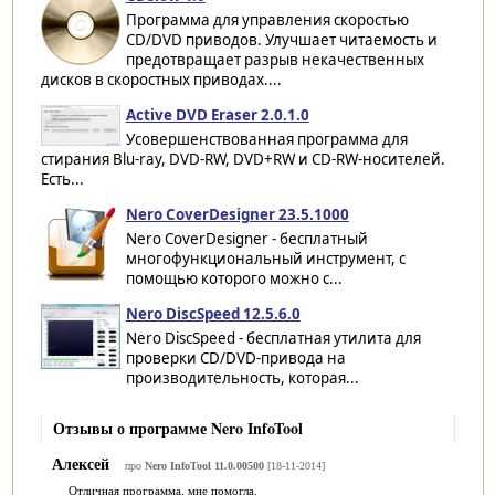
Программа для управления скоростью
CD/DVD приводов. Улучшает читаемость и
предотвращает разрыв некачественных
дисков в скоростных приводах....
Active DVD Eraser 2.0.1.0
Усовершенствованная программа для
стирания Blu-ray, DVD-RW, DVD+RW и CD-RW-носителей.
Есть...
Nero CoverDesigner 23.5.1000
Nero CoverDesigner - бесплатный
многофункциональный инструмент, с
помощью которого можно с...
Nero DiscSpeed 12.5.6.0
Nero DiscSpeed - бесплатная утилита для
проверки CD/DVD-привода на
производительность, которая...
Отзывы о программе Nero InfoTool
Алексей
про
Nero InfoTool 11.0.00500
[18-11-2014]
Отличная программа, мне помогла.