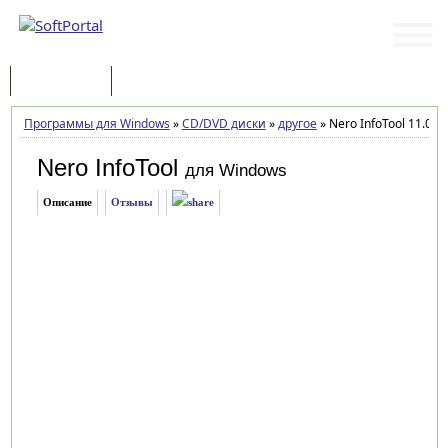
Программы
Статьи
Программы для Windows
»
CD/DVD диски
»
другое
»
Nero InfoTool 11.0.0
Nero InfoTool
для Windows
Описание
Отзывы