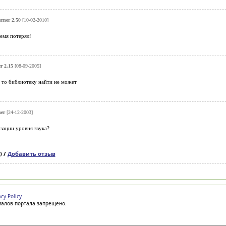
ner 2.50
[10-02-2010]
ремя потерял!
 2.15
[08-09-2005]
 то библиотеку найти не может
ner
[24-12-2003]
зации уровня звука?
) /
Добавить отзыв
acy Policy
иалов портала запрещено.