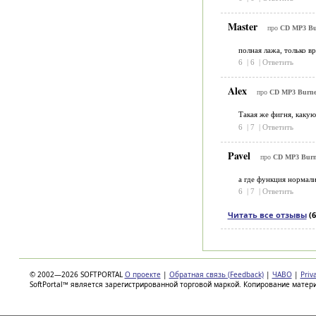
Master
про
CD MP3 Bur
полная лажа, только в
6
|
6
|
Ответить
Alex
про
CD MP3 Burner
Такая же фигня, какую
6
|
7
|
Ответить
Pavel
про
CD MP3 Bur
а где функция нормали
6
|
7
|
Ответить
Читать все отзывы
(6
© 2002—2026 SOFTPORTAL
О проекте
|
Обратная связь (Feedback)
|
ЧАВО
|
Priv
SoftPortal™ является зарегистрированной торговой маркой. Копирование матер