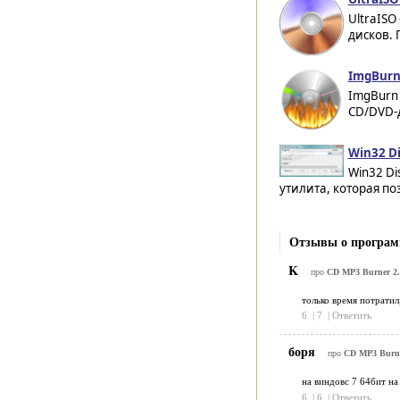
UltraISO
дисков. 
ImgBurn 
ImgBurn 
CD/DVD-д
Win32 Di
Win32 Di
утилита, которая по
Отзывы о програм
K
про
CD MP3 Burner 2.
только время потратил,
6
|
7
|
Ответить
боря
про
CD MP3 Burne
на виндовс 7 64бит на 
6
|
6
|
Ответить