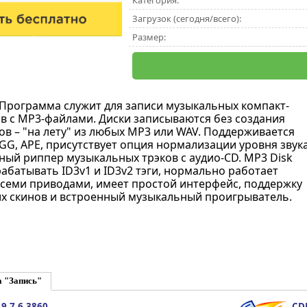
Категория:
Загрузок (сегодня/всего):
Размер:
 Программа служит для записи музыкальных компакт-
ов с MP3-файлами. Диски записываются без создания
в – "на лету" из любых MP3 или WAV. Поддерживается
GG, APE, присутствует опция нормализации уровня звука
ный риппер музыкальных трэков с аудио-CD. MP3 Disk
абатывать ID3v1 и ID3v2 тэги, нормально работает
всеми приводами, имеет простой интерфейс, поддержку
х скинов и встроенный музыкальный проигрыватель.
а "Запись"
 9.7.6.3860
CDB