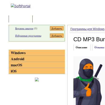
Программы
Статьи
Корзина закачек
(
0
)
Программы для Windows
Избранные программы
CD MP3 Bur
Категории
Описание
Отзывы
Windows
Android
macOS
iOS