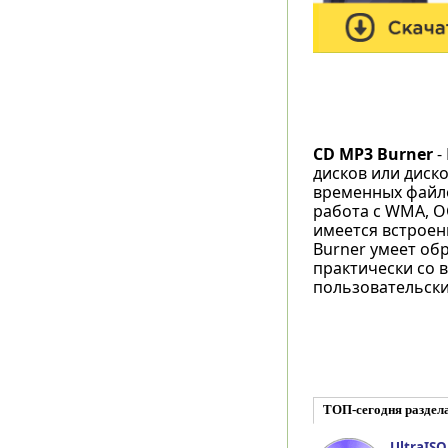
CD MP3 Burner
-
дисков или диск
временных файло
работа с WMA, O
имеется встроен
Burner умеет обр
практически со 
пользовательски
ТОП-сегодня раздел
UltraISO