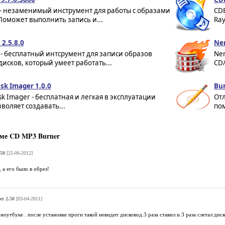
 - незаменимый инструмент для работы с образами
CDB
Поможет выполнить запись и...
Ray
2.5.8.0
Ne
- бесплатный интсрумент для записи образов
Ner
исков, который умеет работать...
CD/
sk Imager 1.0.0
Bur
sk Imager - бесплатная и легкая в эксплуатации
Отл
зволяет создавать...
по
ме CD MP3 Burner
50
[25-06-2012]
 а его было в обрез!
r 2.50
[03-04-2011]
ноутбуке . после установке проги такой невидит дисковод.3 раза ставил и 3 раза слетал диск