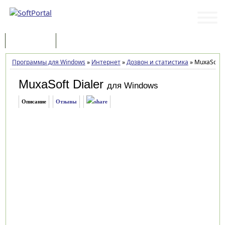
Программы
Статьи
Программы для Windows
»
Интернет
»
Дозвон и статистика
»
MuxaSoft D
MuxaSoft Dialer
для Windows
Описание
Отзывы