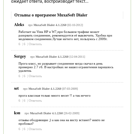
ожидает ответа, воспроизводит текст...
Отзывы о программе MuxaSoft Dialer
Aleks
про
MuxaSoft Dialer 4.1.2260
[02-10-2012]
Работает на Vista HP и W7,при большом трафике может
разорвать соединение, рекомендуется её выключить. Удобна при
модемном соединении.Лучше ничего нет, пользуюсь с 2009г.
6
|
6
|
Ответить
Sergey
про
MuxaSoft Dialer 4.1.2260
[12-04-2011]
Прога класс, но разрывает соединение когда скачал в день
примерно 2.7 гб. В настройках не нашел ограничения паришлось
удалитиь
6
|
6
|
Ответить
set
про
MuxaSoft Dialer 4.1.2260
[07-03-2009]
прога классная только много весит !! а так нечего
6
|
6
|
Ответить
ksu
про
MuxaSoft Dialer 4.1.2260
[26-02-2009]
отзывы ободряющие ;) а как она на висту встанет? никто не
пробовал?
6
|
6
|
Ответить