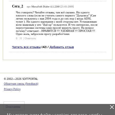
Сега_2
про
MuxaSoft Dialer 4.1.2260
[21-01-2009]
Что говорить? Читайте отзывы, там всё сказано. Ни одного
плохого слова (если не считать самого первого "Дукалиса" )Сам
лично пользуюсь с мая 2004 года и до сих пор ( когда ADSL
тупит ). Ни одного нарекания с моей стороны нет. Устанавливаю
всем знакомым у кто "dial-up" пользуется. И что интересно, после
переустановки системы сами просят вернуть прогу. На вопрос
почему? отвечают - НРАВИТСЯ !!! УДОБНАЯ !!! ПРОСТАЯ !!!
Одно жаль, забросили прогу разработчики.
6
|
6
|
Ответить
Читать все отзывы
(42) /
Добавить отзыв
Категории
© 2002—2026 SOFTPORTAL
Обратная связь (Feedback)
Privacy Policy
Программы