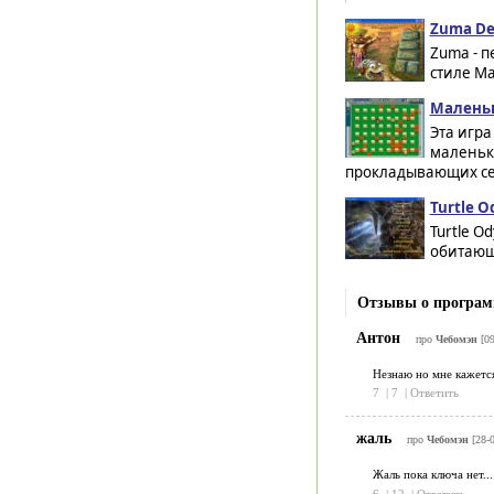
Zuma De
Zuma - 
стиле М
Маленьк
Эта игра
маленьк
прокладывающих себ
Turtle O
Turtle O
обитающ
Отзывы о програм
Антон
про
Чебомэн
[0
Незнаю но мне кажется
7
|
7
|
Ответить
жаль
про
Чебомэн
[28-
Жаль пока ключа нет...
6
|
12
|
Ответить