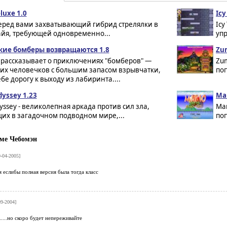
luxe 1.0
Icy
перед вами захватывающий гибрид стрелялки в
Icy
айя, требующей одновременно...
уп
ие бомберы возвращаются 1.8
Zu
 рассказывает о приключениях "бомберов" —
Zu
их человечков с большим запасом взрывчатки,
поп
е дорогу к выходу из лабиринта....
dyssey 1.23
Mar
dyssey - великолепная аркада против сил зла,
Mar
их в загадочном подводном мире,...
поп
ме Чебомэн
9-04-2005]
 еслибы полная версия была тогда класс
09-2004]
.....но скоро будет непереживайте