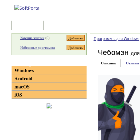
Программы
Статьи
Корзина закачек
(
0
)
Программы для Windows
Избранные программы
Чебомэн
для
Категории
Описание
Отзывы
Windows
Android
macOS
iOS