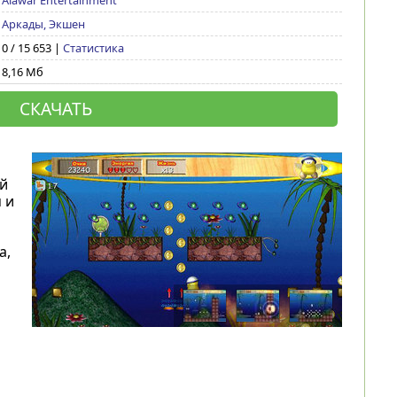
Alawar Entertainment
Аркады, Экшен
0 / 15 653 |
Статистика
8,16 Мб
СКАЧАТЬ
й
 и
а,