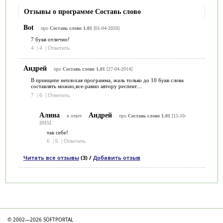
Отзывы о программе Составь слово
Bot
про
Составь слово 1.01
[01-04-2020]
7 букв отлично!
4
|
4
|
Ответить
Андрей
про
Составь слово 1.01
[27-04-2014]
В принципе неплохая программа, жаль только до 10 букв слова
составлять можно,все-равно автору респект....
7
|
6
|
Ответить
Алина
Андрей
в ответ
про
Составь слово 1.01
[15-10-
2015]
так себе!
6
|
6
|
Ответить
Читать все отзывы
(3) /
Добавить отзыв
Категории
© 2002—2026 SOFTPORTAL