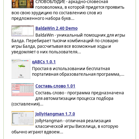
СЛОВОБЛУДИЕ - аркадно-словесная
головоломка, в которой придется проявить
всю свою эрудицию по составлению слов из
предложенного набора букв...
BaldaWin 2.40 Demo
BaldaWin - уникальный помощник для игры
Балда. Перебирает тысячи комбинаций по словарю
игры Балда, рассчитывая все возможные ходы и
уведомляет о них пользователя...
qABCs 1.0.1
Простая в использовании бесплатная
портативная образовательная программа,...
Составь слово 1.01
Составь слово - программа предназначена
для автоматизации процесса подбора
(составления)...
JollyHangman 1.7.0
JollyHangman - отличная реализация
классической игры Виселица, в которую
обычно играют вдвоем...