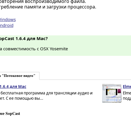
овторения воспроизводимого файла.
ребление памяти и загрузки процессора.
Windows
ndroid
opCast 1.6.4 для Mac?
 совместимость с OSX Yosemite
а "Потоковое видео"
1.6.4 для Mac
Elme
- бесплатная программа для трансляции аудио и
Elme
т. С ее помощью вы...
под
ме SopCast