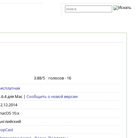
Карта сайта
RSS
Расширенный поиск
3.88
/5
голосов -
16
Бесплатная
.6.4 для Mac
|
Сообщить о новой версии
2.12.2014
macOS 10.x
Английский
SopCast