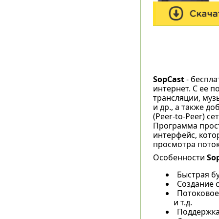
SopCast
- беспл
интернет. С ее
трансляции, муз
и др., а также д
(Peer-to-Peer) с
Программа прост
интерфейс, кото
просмотра поток
Особенности
So
Быстрая бу
Создание 
Потоковое
и т.д.
Поддержка 