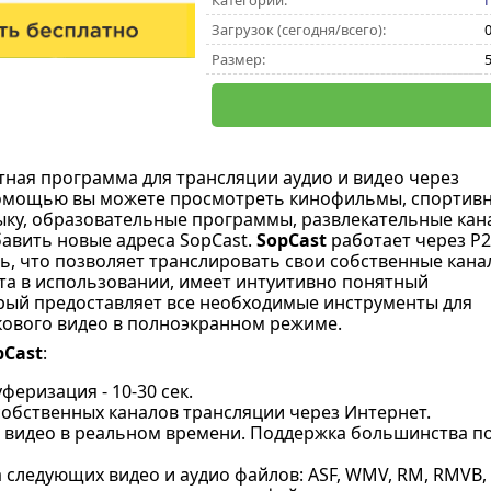
Категории:
Загрузок (сегодня/всего):
0
Размер:
атная программа для трансляции аудио и видео через
 помощью вы можете просмотреть кинофильмы, спортив
ыку, образовательные программы, развлекательные кан
обавить новые адреса SopCast.
SopCast
работает через P
еть, что позволяет транслировать свои собственные кана
а в использовании, имеет интуитивно понятный
рый предоставляет все необходимые инструменты для
ового видео в полноэкранном режиме.
pCast
:
феризация - 10-30 сек.
собственных каналов трансляции через Интернет.
 видео в реальном времени. Поддержка большинства п
следующих видео и аудио файлов: ASF, WMV, RM, RMVB, M