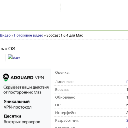
Войти на аккаунт
Зарегистрироваться
Видео
»
Потоковое видео
»
SopCast 1.6.4 для Mac
 macOS
Оценка:
Лицензия:
Версия:
1
Обновлено:
1
ОС:
Интерфейс:
Разработчик: