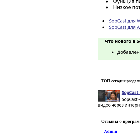
Функция п
Низкое пот
SopCast для 
SopCast для A
Что нового в S
Добавлена
ТОП-сегодня раздел
SopCast 
SopCast 
видео через интерне
Отзывы о програм
Admin