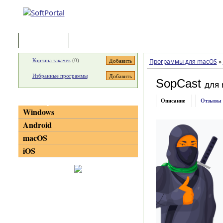
Программы
Статьи
Корзина закачек
(
0
)
Программы для macOS
»
Избранные программы
SopCast
для
Категории
Описание
Отзывы
Windows
Android
macOS
iOS