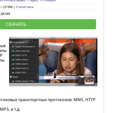
Потоковое видео
-
Радио, TV плееры
 / 23 996 |
Статистика
5,88 Мб
СКАЧАТЬ
ные
алы
2P
лы.
отоковых транспортных протоколов: MMS, HTTP
P3, и т.д.