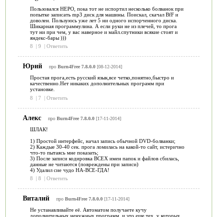
Пользовался НЕРО, пока тот не испортил несколько болванок при
попытке записать mp3 диск для машины. Поискал, скачал BfF и
доволен. Пользуюсь уже лет 5 ни одного испорченного диска.
Шикарная программулина. А если руки не из плечей, то прога
тут ни при чем, у вас наверное и майл.спутники всякие стоят и
яндекс-бары )))
8
|
9
|
Ответить
Юрий
про
Burn4Free 7.8.0.0
[08-12-2014]
Простая прога,есть русский язык,все четко,понятно,быстро и
качественно.Нет никаких дополнительных программ при
установке.
8
|
7
|
Ответить
Алекс
про
Burn4Free 7.8.0.0
[17-11-2014]
ШЛАК!
1) Простой интерфейс, начал запись обычной DVD-болванки;
2) Каждые 30-40 сек. прога ломилась на какой-то сайт, истерично
что-то пытаясь мне показать;
3) После записи кодировка ВСЕХ имен папок и файлов сбилась,
данные не читаются (повреждены при записи)
4) Удалил сие чудо НА-ВСЕ-ГДА!
8
|
8
|
Ответить
Виталий
про
Burn4Free 7.8.0.0
[17-11-2014]
Не устанавливайте её. Автоматом получаете кучу
дополнительных ненужных программ, и это еще тех, у которых