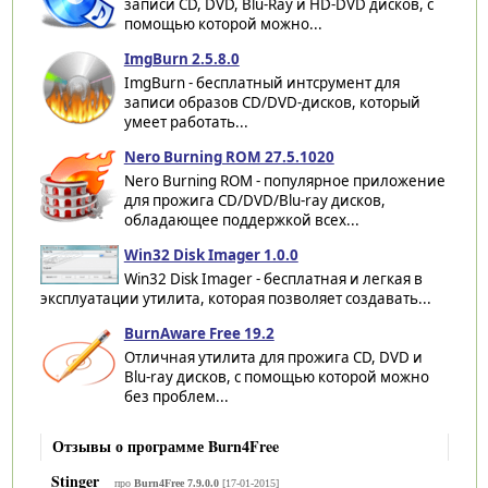
записи CD, DVD, Blu-Ray и HD-DVD дисков, с
помощью которой можно...
ImgBurn 2.5.8.0
ImgBurn - бесплатный интсрумент для
записи образов CD/DVD-дисков, который
умеет работать...
Nero Burning ROM 27.5.1020
Nero Burning ROM - популярное приложение
для прожига CD/DVD/Blu-ray дисков,
обладающее поддержкой всех...
Win32 Disk Imager 1.0.0
Win32 Disk Imager - бесплатная и легкая в
эксплуатации утилита, которая позволяет создавать...
BurnAware Free 19.2
Отличная утилита для прожига CD, DVD и
Blu-ray дисков, с помощью которой можно
без проблем...
Отзывы о программе Burn4Free
Stinger
про
Burn4Free 7.9.0.0
[17-01-2015]