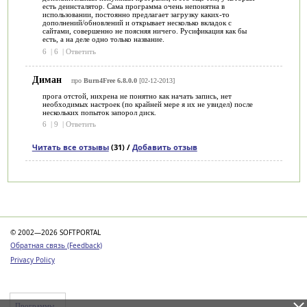
есть деинсталятор. Сама программа очень непонятна в
использовании, постоянно предлагает загрузку каких-то
дополнений/обновлений и открывает несколько вкладок с
сайтами, совершенно не поясняя ничего. Русификация как бы
есть, а на деле одно только название.
6
|
6
|
Ответить
Диман
про
Burn4Free 6.8.0.0
[02-12-2013]
прога отстой, нихрена не понятно как начать запись, нет
необходимых настроек (по крайней мере я их не увидел) после
нескольких попыток запорол диск.
6
|
9
|
Ответить
Читать все отзывы
(31) /
Добавить отзыв
Категории
© 2002—2026 SOFTPORTAL
Обратная связь (Feedback)
Privacy Policy
Программы