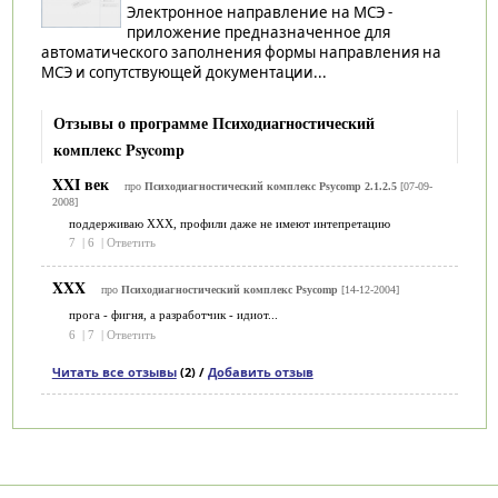
Электронное направление на МСЭ -
приложение предназначенное для
автоматического заполнения формы направления на
МСЭ и сопутствующей документации...
Отзывы о программе Психодиагностический
комплекс Psycomp
XXI век
про
Психодиагностический комплекс Psycomp 2.1.2.5
[07-09-
2008]
поддерживаю ХХХ, профили даже не имеют интепретацию
7
|
6
|
Ответить
XXX
про
Психодиагностический комплекс Psycomp
[14-12-2004]
прога - фигня, а разработчик - идиот...
6
|
7
|
Ответить
Читать все отзывы
(2) /
Добавить отзыв
Категории