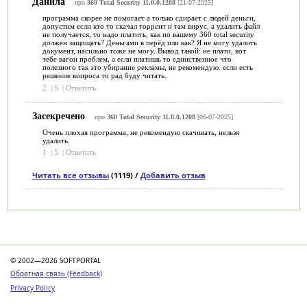
Данила
про
360 Total Security 11.0.0.1208
[21-07-2025]
программа скорее не помогает а только сдирает с людей деньги,
допустим если кто то скачал торрент и там вирус, а удалить файл
не получается, то надо платить, как по вашему 360 total security
должен защищать? Деньгами в перёд или как? Я не могу удалить
документ, насильно тоже не могу. Вывод такой: не плати, вот
тебе вагон проблем, а если платишь то единственное что
полезного так это убирание рекламы, не рекомендую. если есть
решение вопроса то рад буду читать.
2
|
5
|
Ответить
Засекречено
про
360 Total Security 11.0.0.1208
[06-07-2025]
Очень плохая программа, не рекомендую скачивать, нельзя
удалить.
1
|
5
|
Ответить
Читать все отзывы
(1119) /
Добавить отзыв
Категории
© 2002—2026 SOFTPORTAL
Обратная связь (Feedback)
Privacy Policy