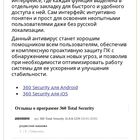
интерфейсе, где каждая функция выделена в
отдельную закладку для быстрого и удобного
доступа к ней. Сам интерфейс интуитивно
понятен и прост для освоения неопытными
пользователями даже без русской
локализации.
Данный антивирус станет хорошим
помощником всем пользователям, обеспечив
и комплексную проактивную защиту ПК с
обнаружением самых новых угроз, и позволив
при необходимости оптимизировать работу
системы для ее ускорения и улучшения
стабильности.
360 Security для Android
360 Security для iOS
Отзывы о программе 360 Total Security
аноним
про
360 Total Security 11.0.0.1259
[29-01-2026]
редкосная какашка
1
|
4
|
Ответить