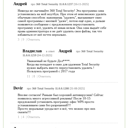
Андрей
про
360 Total Security 11.0.0.1237
[16-11-2025]
Никогда не скачивайте 360 Total Security! Эта программа сама
установилась на мой ноутбук. При этом её невозможно удалить
обычным способом: нажимаешь "удалить", выскакивает окно
самой программы с кнопкой "далее", потом ещё одно, а дальше
появляется сообщение с предложением переустановить
программу и всё, удалить её никак нельзя. Она сама выдаёт себе
права администратора и не даёт удалить свои файлы, так что
избавиться от неё почти нереально.
3
|
9
|
Ответить
Владислав
Андрей
в ответ
про
360 Total Security
11.0.0.1259
[04-12-2025]
Уважаемый не будьте Дол****.
Когда вы попадает в окно для удаления Total Security
нужно выбрать вместо переустановить удалить !
Пользуюсь програмой с 2017 года
11
|
8
|
Ответить
Devir
про
360 Total Security 11.0.0.1208
[31-08-2025]
Вполне согласен! Раньше был хороший антивирусник! Сейчас
появилось много агрессивной рекламы! После 10-15
предложений установить программу офис WPS просто
устанавливаем сами без разрешений!!!
Просто моральные уроды вот и всё, что можно про них
сказать!!!
1
|
4
|
Ответить